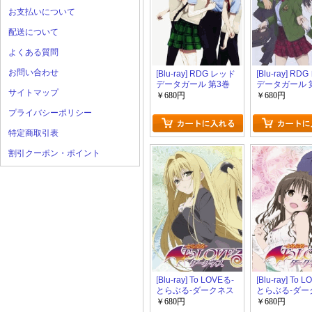
お支払いについて
配送について
よくある質問
お問い合わせ
[Blu-ray] RDG レッド
[Blu-ray] R
データガール 第3巻
データガール 
サイトマップ
￥680円
￥680円
プライバシーポリシー
特定商取引表
割引クーポン・ポイント
[Blu-ray] To LOVEる-
[Blu-ray] To 
とらぶる-ダークネス
とらぶる-ダー
第5巻
第4巻
￥680円
￥680円