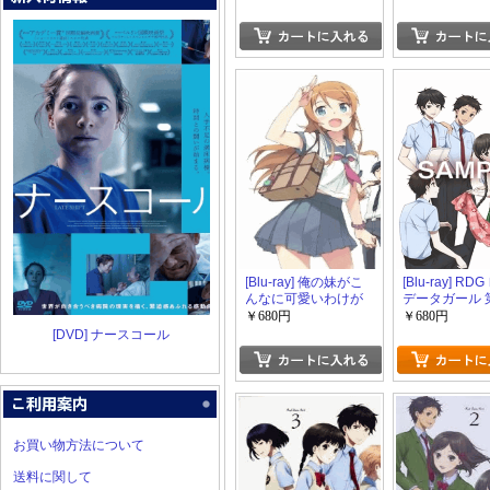
[Blu-ray] 俺の妹がこ
[Blu-ray] R
んなに可愛いわけが
データガール 
ない。2-1
￥680円
￥680円
[DVD] ナースコール
お買い物方法について
送料に関して