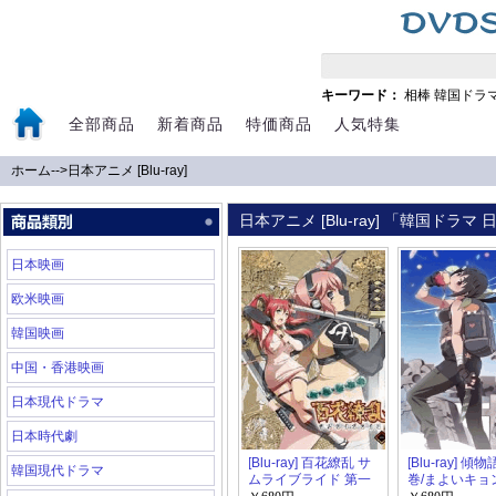
キーワード：
相棒
韓国ドラ
全部商品
新着商品
特価商品
人気特集
ホーム
-->
日本アニメ [Blu-ray]
日本アニメ [Blu-ray] 「韓国ドラ
日本映画
欧米映画
韓国映画
中国・香港映画
日本現代ドラマ
日本時代劇
[Blu-ray] 百花繚乱 サ
[Blu-ray] 傾
韓国現代ドラマ
ムライブライド 第一
巻/まよいキョ