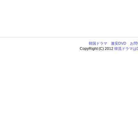
韓国ドラマ
激安DVD
お問
CopyRight (C) 2012
韓流ドラマはDV