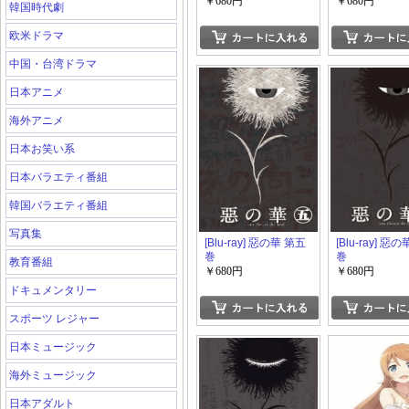
巻
(下)
￥680円
￥680円
韓国時代劇
欧米ドラマ
中国・台湾ドラマ
日本アニメ
海外アニメ
日本お笑い系
日本バラエティ番組
韓国バラエティ番組
写真集
[Blu-ray] 惡の華 第五
[Blu-ray] 惡
巻
巻
教育番組
￥680円
￥680円
ドキュメンタリー
スポーツ レジャー
日本ミュージック
海外ミュージック
日本アダルト