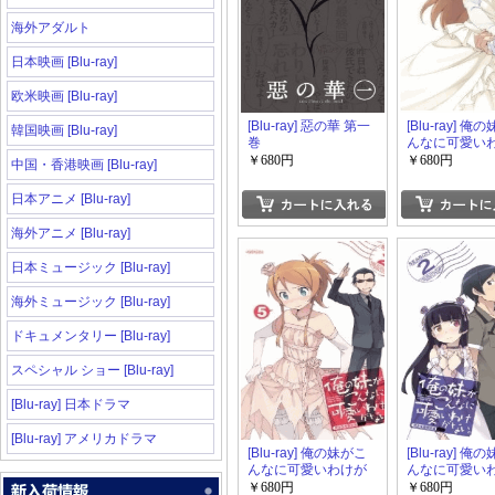
海外アダルト
日本映画 [Blu-ray]
欧米映画 [Blu-ray]
[Blu-ray] 惡の華 第一
[Blu-ray] 俺
韓国映画 [Blu-ray]
巻
んなに可愛い
ない。2-8
￥680円
￥680円
中国・香港映画 [Blu-ray]
日本アニメ [Blu-ray]
海外アニメ [Blu-ray]
日本ミュージック [Blu-ray]
海外ミュージック [Blu-ray]
ドキュメンタリー [Blu-ray]
スペシャル ショー [Blu-ray]
[Blu-ray] 日本ドラマ
[Blu-ray] アメリカドラマ
[Blu-ray] 俺の妹がこ
[Blu-ray] 俺
んなに可愛いわけが
んなに可愛い
ない。2-5
ない。2-4
￥680円
￥680円