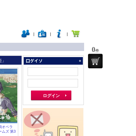
|
|
|
0
件
売」
 探偵オペラ
ムズ 第3