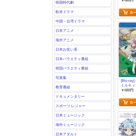
巻
￥680円
韓国時代劇
欧米ドラマ
中国・台湾ドラマ
日本アニメ
海外アニメ
日本お笑い系
日本バラエティ番組
韓国バラエティ番組
写真集
[Blu-ra
ミルキィ
教育番組
巻
￥680円
ドキュメンタリー
スポーツ レジャー
日本ミュージック
海外ミュージック
日本アダルト