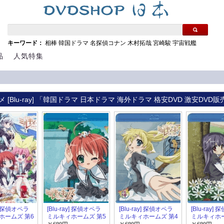
キーワード：
相棒
韓国ドラマ
名探偵コナン
木村拓哉
宮崎駿
宇宙戦艦
品
人気特集
 [Blu-ray] 「韓国ドラマ 日本ドラマ 海外ドラマ 格安DVD 激安DVD販
y] 探偵オペラ
[Blu-ray] 探偵オペラ
[Blu-ray] 探偵オペラ
[Blu-ray]
ホームズ 第6
ミルキィホームズ 第5
ミルキィホームズ 第4
ミルキィホー