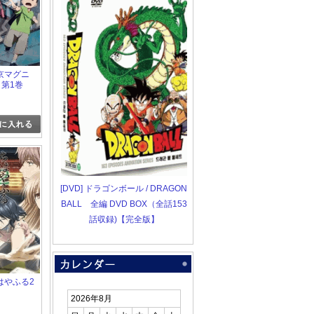
 東京マグニ
 第1巻
[DVD] ドラゴンボール / DRAGON
BALL 全編 DVD BOX（全話153
話収録)【完全版】
 ちはやふる2
2026年8月