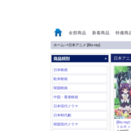
全部商品
新着商品
特価商
ホーム
-->
日本アニメ [Blu-ray]
0
日本アニメ
日本映画
欧米映画
韓国映画
中国・香港映画
日本現代ドラマ
日本時代劇
[Blu-ra
韓国現代ドラマ
ミルキィ