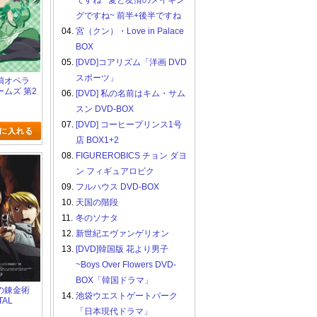
ですね ~愛と友情のメイキン
グですね~ 前半+後半ですね
04.
宮（クン）・Love in Palace
BOX
05.
[DVD]コアリズム「洋画 DVD
スポーツ」
 探偵オペラ
ムズ 第2
06.
[DVD] 私の名前はキム・サム
スン DVD-BOX
07.
[DVD] コーヒープリンス1号
店 BOX1+2
08.
FIGUREROBICS チョン ダヨ
ン フィギュアロビク
09.
フルハウス DVD-BOX
10.
天国の階段
11.
冬のソナタ
12.
新世紀エヴァンゲリオン
13.
[DVD]韓国版 花より男子
~Boys Over Flowers DVD-
BOX「韓国ドラマ」
 鋼の錬金術
14.
池袋ウエストゲートパーク
TAL
 14
「日本現代ドラマ」