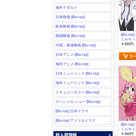
海外アダルト
日本映画 [Blu-ray]
欧米映画 [Blu-ray]
[Blu-ra
韓国映画 [Blu-ray]
ミルキィ
幕 第5巻
￥680円
中国・香港映画 [Blu-ray]
日本アニメ [Blu-ray]
海外アニメ [Blu-ray]
日本ミュージック [Blu-ray]
海外ミュージック [Blu-ray]
ドキュメンタリー [Blu-ray]
スペシャル ショー [Blu-ray]
[Blu-ray] 日本ドラマ
[Blu-ray] アメリカドラマ
[Blu-ra
ミルキィ
幕 第1巻
￥680円