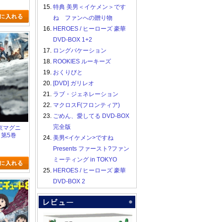
15.
特典 美男＜イケメン＞です
ね ファンへの贈り物
16.
HEROES / ヒーローズ 豪華
DVD-BOX 1+2
17.
ロングバケーション
18.
ROOKIES ルーキーズ
19.
おくりびと
20.
[DVD] ガリレオ
21.
ラブ・ジェネレーション
22.
マクロスF(フロンティア)
23.
ごめん、愛してる DVD-BOX
完全版
 東京マグニ
 第5巻
24.
美男<イケメン>ですね
Presents ファースト?ファン
ミーティング in TOKYO
25.
HEROES / ヒーローズ 豪華
DVD-BOX 2