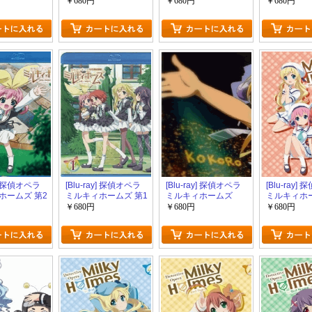
巻
巻
巻
￥680円
￥680円
￥680円
y] 探偵オペラ
[Blu-ray] 探偵オペラ
[Blu-ray] 探偵オペラ
[Blu-ray]
ホームズ 第2
ミルキィホームズ 第1
ミルキィホームズ
ミルキィホー
巻
SS~さようなら、小
幕 第6巻
￥680円
￥680円
￥680円
衣ちゃん。ロング・
グッドバイ・フォー
エバーよ永遠
に・・・