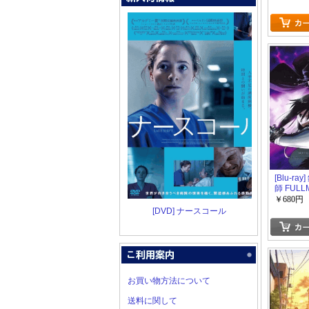
[Blu-ra
師 FULL
ALCHEMI
￥680円
[DVD] ナースコール
お買い物方法について
送料に関して