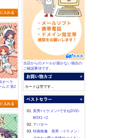
当店からのメールが届かない場合の
ご確認事項です。
 探偵オペラ
ムズ 第2
カートは空です...
01.
美男<イケメン>ですねDVD-
BOX1 +2
02.
アバター
03.
特典映像 美男〈イケメン〉