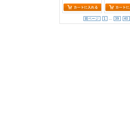
前ページ
1
…
39
40