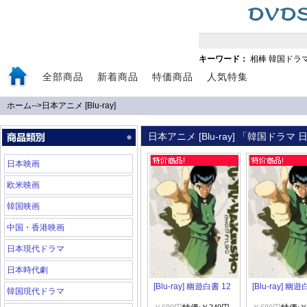
キーワード：
相棒
韓国ドラ
全部商品
新着商品
特価商品
人気特集
ホーム
-->
日本アニメ [Blu-ray]
日本アニメ [Blu-ray] 「韓国ドラ
日本映画
欧米映画
韓国映画
中国・香港映画
日本現代ドラマ
日本時代劇
[Blu-ray] 幽遊白書 12
[Blu-ray] 幽
韓国現代ドラマ