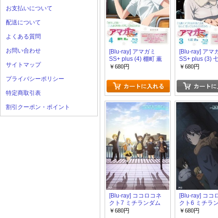
お支払いについて
配送について
よくある質問
お問い合わせ
[Blu-ray] アマガミ
[Blu-ray] ア
SS+ plus (4) 棚町 薫
SS+ plus (3)
サイトマップ
￥680円
￥680円
プライバシーポリシー
特定商取引表
割引クーポン・ポイント
[Blu-ray] ココロコネ
[Blu-ray] コ
クト7 ミチランダム
クト6 ミチラ
下
上
￥680円
￥680円