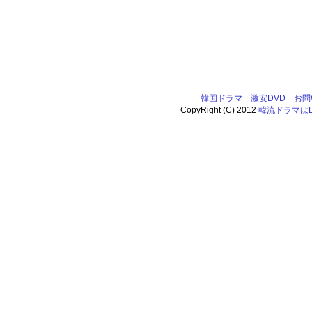
韓国ドラマ
激安DVD
お問
CopyRight (C) 2012
韓流ドラマはDV