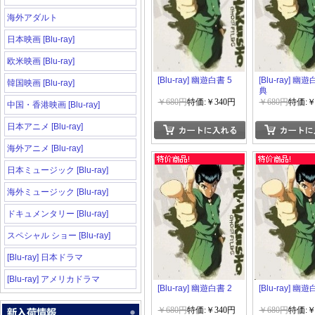
海外アダルト
日本映画 [Blu-ray]
欧米映画 [Blu-ray]
[Blu-ray] 幽遊白書 5
[Blu-ray] 幽
韓国映画 [Blu-ray]
典
￥680円
特価:￥340円
￥680円
特価:￥
中国・香港映画 [Blu-ray]
日本アニメ [Blu-ray]
海外アニメ [Blu-ray]
日本ミュージック [Blu-ray]
海外ミュージック [Blu-ray]
ドキュメンタリー [Blu-ray]
スペシャル ショー [Blu-ray]
[Blu-ray] 日本ドラマ
[Blu-ray] アメリカドラマ
[Blu-ray] 幽遊白書 2
[Blu-ray] 幽遊
￥680円
特価:￥340円
￥680円
特価:￥