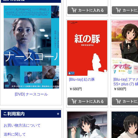
[Blu-ray] 紅の豚
[Blu-ray] ア
SS+ plus (7)
￥680円
￥680円
[DVD] ナースコール
お買い物方法について
送料に関して