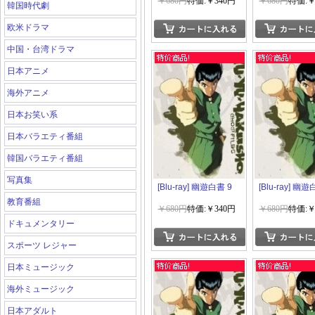
￥680円
特価:￥340円
￥680円
特価:￥
韓国時代劇
欧米ドラマ
中国・台湾ドラマ
日本アニメ
海外アニメ
日本お笑い系
日本バラエティ番組
韓国バラエティ番組
写真集
[Blu-ray] 幽遊白書 9
[Blu-ray] 幽遊
教育番組
￥680円
特価:￥340円
￥680円
特価:￥
ドキュメンタリー
スポーツ レジャー
日本ミュージック
海外ミュージック
日本アダルト