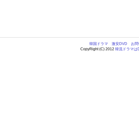
韓国ドラマ
激安DVD
お問
CopyRight (C) 2012
韓流ドラマはDV