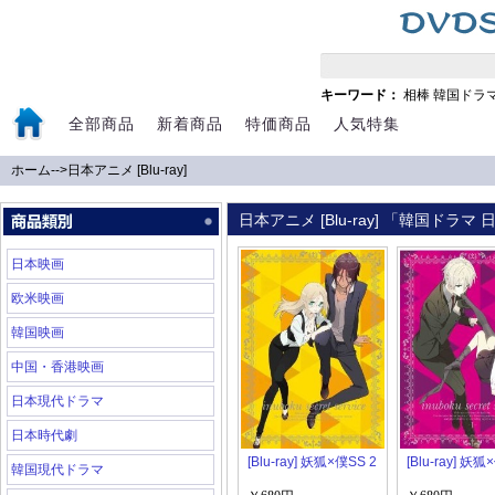
キーワード：
相棒
韓国ドラ
全部商品
新着商品
特価商品
人気特集
ホーム
-->
日本アニメ [Blu-ray]
日本アニメ [Blu-ray] 「韓国ドラ
日本映画
欧米映画
韓国映画
中国・香港映画
日本現代ドラマ
日本時代劇
[Blu-ray] 妖狐×僕SS 2
[Blu-ray] 妖狐
韓国現代ドラマ