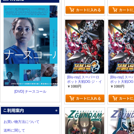
[Blu-ray] スーパーロ
[Blu-ray] ス
ボット大戦OG ジ・イ
ボット大戦OG
ンスペクター 2
ンスペクター 
￥1080円
￥1080円
[DVD] ナースコール
お買い物方法について
送料に関して