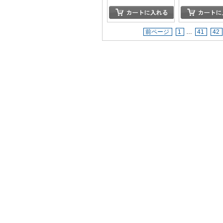
前ページ
1
…
41
42