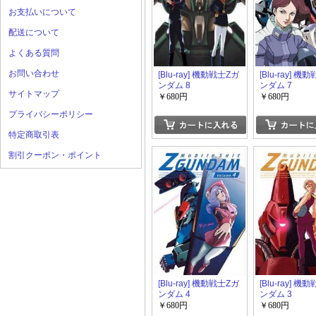
お支払いについて
配送について
よくある質問
お問い合わせ
[Blu-ray] 機動戦士Zガ
[Blu-ray] 機
ンダム 8
ンダム 7
サイトマップ
￥680円
￥680円
プライバシーポリシー
特定商取引表
割引クーポン・ポイント
[Blu-ray] 機動戦士Zガ
[Blu-ray] 機
ンダム 4
ンダム 3
￥680円
￥680円