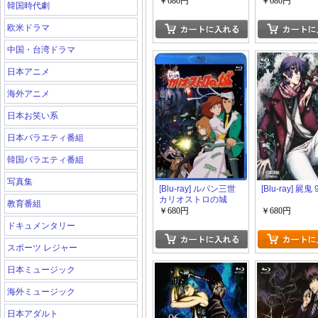
￥680円
￥680円
韓国時代劇
欧米ドラマ
中国・台湾ドラマ
日本アニメ
海外アニメ
日本お笑い系
日本バラエティ番組
韓国バラエティ番組
写真集
[Blu-ray] ルパン三世
[Blu-ray] 屍鬼 
カリオストロの城
教育番組
￥680円
￥680円
ドキュメンタリー
スポーツ レジャー
日本ミュージック
海外ミュージック
日本アダルト