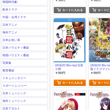
￥580円
￥580円
韓国時代劇
欧米ドラマ
中国・台湾ドラマ
日本アニメ
海外アニメ
日本お笑い系
日本バラエティ番組
韓国バラエティ番組
写真集
[3D&2D Blu-ray] 豆富
[3D&2D Blu-r
小僧
版イナズマイ
教育番組
GO 究極の絆 
￥980円
￥980円
ォン
ドキュメンタリー
スポーツ レジャー
日本ミュージック
海外ミュージック
日本アダルト