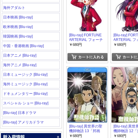
海外アダルト
日本映画 [Blu-ray]
欧米映画 [Blu-ray]
[Blu-ray] FORTUNE
[Blu-ray] FO
韓国映画 [Blu-ray]
ARTERIAL フォーチ
ARTERIAL 
ュンアテリアル 赤い
ュンアテリアル
￥680円
￥680円
中国・香港映画 [Blu-ray]
約束 vol.4「邦画 DVD
約束 vol.3「邦
アニメ」
アニメ」
日本アニメ [Blu-ray]
海外アニメ [Blu-ray]
日本ミュージック [Blu-ray]
海外ミュージック [Blu-ray]
ドキュメンタリー [Blu-ray]
スペシャル ショー [Blu-ray]
[Blu-ray] 日本ドラマ
[Blu-ray] アメリカドラマ
[Blu-ray] 異世界の聖
[Blu-ray] 異
機師物語 13「邦画
機師物語 12
DVD アニメ」
DVD アニメ」
￥680円
￥680円