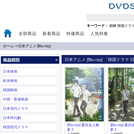
キーワード：
相棒
韓国ドラ
全部商品
新着商品
特価商品
人気特集
ホーム
-->
日本アニメ [Blu-ray]
日本アニメ [Blu-ray] 「韓国ドラ
日本映画
欧米映画
韓国映画
中国・香港映画
日本現代ドラマ
日本時代劇
[Blu-ray] 夏目友人帳
[Blu-ray] 夏
韓国現代ドラマ
参 2
参 1