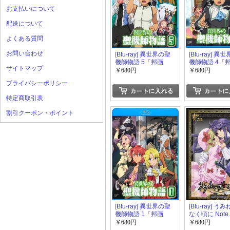
お支払いについて
配送について
よくある質問
お問い合わせ
[Blu-ray] 異世界の聖
[Blu-ray] 異
機師物語 5「邦画
機師物語 4「
サイトマップ
DVD アニメ」
DVD アニメ」
￥680円
￥680円
プライバシーポリシー
特定商取引表
割引クーポン・ポイント
[Blu-ray] 異世界の聖
[Blu-ray] う
機師物語 1「邦画
なく頃に Note
DVD アニメ」
画 DVD アニ
￥680円
￥680円