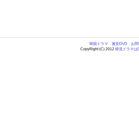
韓国ドラマ
激安DVD
お問
CopyRight (C) 2012
韓流ドラマはDV