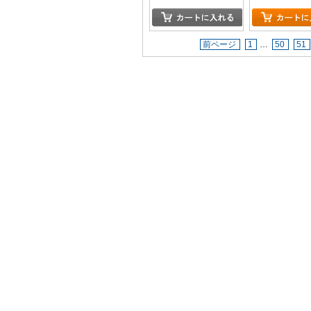
前ページ
1
…
50
51