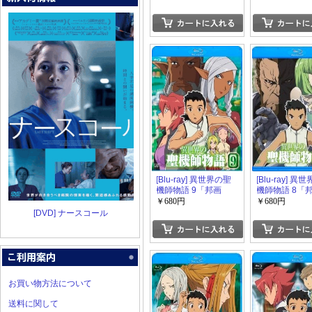
[Blu-ray] 異世界の聖
[Blu-ray] 異
機師物語 9「邦画
機師物語 8「
DVD アニメ」
DVD アニメ」
￥680円
￥680円
[DVD] ナースコール
お買い物方法について
送料に関して