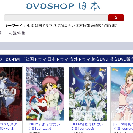
キーワード：
相棒
韓国ドラマ
名探偵コナン
木村拓哉
宮崎駿
宇宙戦艦
品
人気特集
 [Blu-ray] 「韓国ドラマ 日本ドラマ 海外ドラマ 格安DVD 激安DVD販
y] バジリスク ~
[Blu-ray] あそびにい
[Blu-ray] あそびにい
[Blu-ray]
 vol.1
くヨ! contact:6
くヨ! contact:5
くヨ! contac