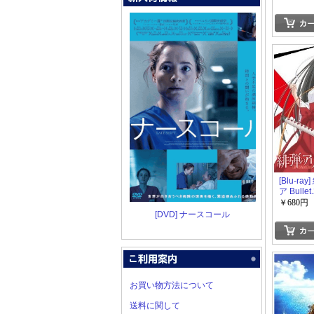
[Blu-ra
ア Bullet.
￥680円
[DVD] ナースコール
お買い物方法について
送料に関して