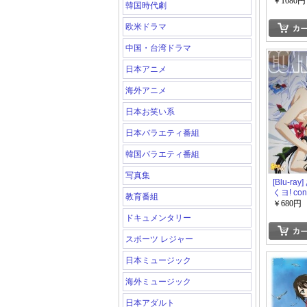
￥1080円
韓国時代劇
欧米ドラマ
中国・台湾ドラマ
日本アニメ
海外アニメ
日本お笑い系
日本バラエティ番組
韓国バラエティ番組
写真集
[Blu-ra
くヨ! cont
教育番組
￥680円
ドキュメンタリー
スポーツ レジャー
日本ミュージック
海外ミュージック
日本アダルト