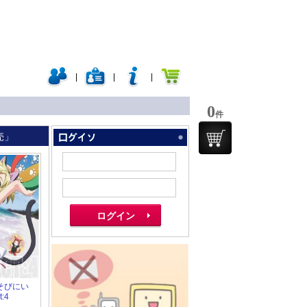
|
|
|
0
件
売」
 あそびにい
t:4