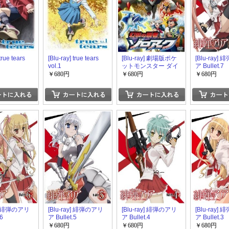
true tears
[Blu-ray] true tears
[Blu-ray] 劇場版ポケ
[Blu-ray]
vol.1
ットモンスター ダイ
ア Bullet.7
ヤモンド・パール
￥680円
￥680円
￥680円
幻影の覇者 ゾロアー
ク
y] 緋弾のアリ
[Blu-ray] 緋弾のアリ
[Blu-ray] 緋弾のアリ
[Blu-ray]
6
ア Bullet.5
ア Bullet.4
ア Bullet.3
￥680円
￥680円
￥680円