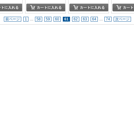
前ページ
1
…
58
59
60
61
62
63
64
…
74
次ページ