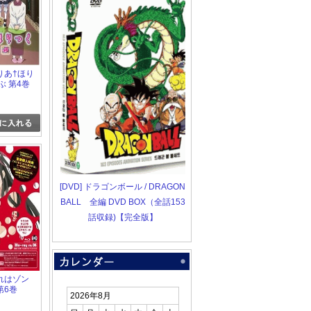
 まりあ†ほり
ぶ 第4巻
[DVD] ドラゴンボール / DRAGON
BALL 全編 DVD BOX（全話153
話収録)【完全版】
 これはゾン
第6巻
2026年8月