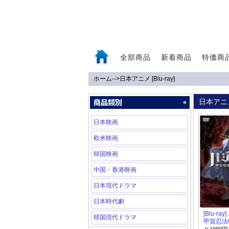
全部商品
新着商品
特価商
ホーム
-->
日本アニメ [Blu-ray]
0
日本アニメ
日本映画
欧米映画
韓国映画
中国・香港映画
日本現代ドラマ
日本時代劇
[Blu-ra
韓国現代ドラマ
甲賀忍法帖~