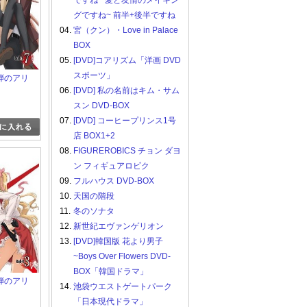
ですね ~愛と友情のメイキン
グですね~ 前半+後半ですね
04.
宮（クン）・Love in Palace
BOX
05.
[DVD]コアリズム「洋画 DVD
スポーツ」
 緋弾のアリ
06.
[DVD] 私の名前はキム・サム
スン DVD-BOX
07.
[DVD] コーヒープリンス1号
店 BOX1+2
08.
FIGUREROBICS チョン ダヨ
ン フィギュアロビク
09.
フルハウス DVD-BOX
10.
天国の階段
11.
冬のソナタ
12.
新世紀エヴァンゲリオン
13.
[DVD]韓国版 花より男子
~Boys Over Flowers DVD-
BOX「韓国ドラマ」
 緋弾のアリ
14.
池袋ウエストゲートパーク
「日本現代ドラマ」