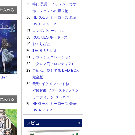
15.
特典 美男＜イケメン＞です
ね ファンへの贈り物
16.
HEROES / ヒーローズ 豪華
DVD-BOX 1+2
17.
ロングバケーション
18.
ROOKIES ルーキーズ
19.
おくりびと
20.
[DVD] ガリレオ
21.
ラブ・ジェネレーション
22.
マクロスF(フロンティア)
23.
ごめん、愛してる DVD-BOX
完全版
R 3+4
24.
美男<イケメン>ですね
Presents ファースト?ファン
ミーティング in TOKYO
25.
HEROES / ヒーローズ 豪華
DVD-BOX 2