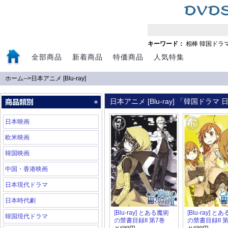
キーワード：
相棒
韓国ドラ
全部商品
新着商品
特価商品
人気特集
ホーム
-->
日本アニメ [Blu-ray]
日本アニメ [Blu-ray] 「韓国ドラ
日本映画
欧米映画
韓国映画
中国・香港映画
日本現代ドラマ
日本時代劇
[Blu-ray] とある魔術
[Blu-ray] と
韓国現代ドラマ
の禁書目録II 第7巻
の禁書目録II 