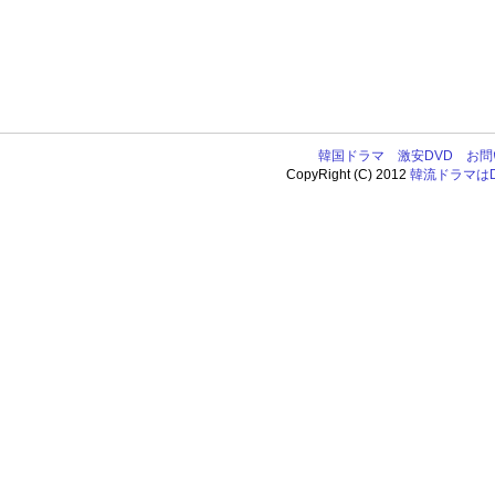
韓国ドラマ
激安DVD
お問
CopyRight (C) 2012
韓流ドラマはDV