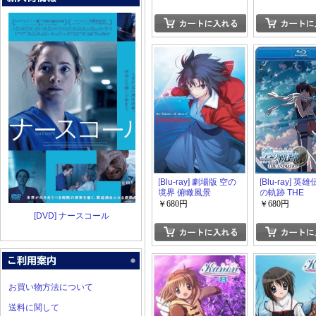
[Blu-ray] 劇場版 空の
[Blu-ray] 英
境界 俯瞰風景
の軌跡 THE
ANIMATION vo
￥680円
￥680円
終巻)
[DVD] ナースコール
お買い物方法について
送料に関して