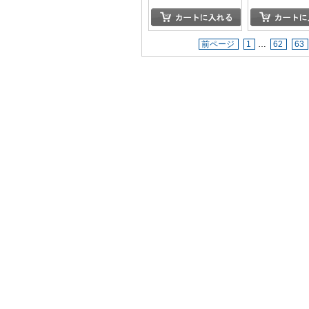
前ページ
1
…
62
63