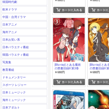
￥680円
￥680円
韓国時代劇
欧米ドラマ
中国・台湾ドラマ
日本アニメ
海外アニメ
日本お笑い系
日本バラエティ番組
韓国バラエティ番組
写真集
[Blu-ray] とある魔術
[Blu-ray] と
の禁書目録II 第3巻
の禁書目録II 
教育番組
￥680円
￥680円
ドキュメンタリー
スポーツ レジャー
日本ミュージック
海外ミュージック
日本アダルト