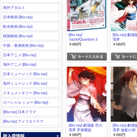
海外アダルト
日本映画 [Blu-ray]
欧米映画 [Blu-ray]
[Blu-ray]
[Blu-ray] 劇
韓国映画 [Blu-ray]
.hack//Quantum 3
境界
￥680円
￥680円
中国・香港映画 [Blu-ray]
日本アニメ [Blu-ray]
海外アニメ [Blu-ray]
日本ミュージック [Blu-ray]
海外ミュージック [Blu-ray]
ドキュメンタリー [Blu-ray]
スペシャル ショー [Blu-ray]
[Blu-ray] 日本ドラマ
[Blu-ray] アメリカドラマ
[Blu-ray] 劇場版 空の
[Blu-ray] 劇
境界 矛盾螺旋
境界 伽藍の洞
￥680円
￥680円