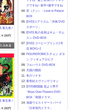
ですね ~愛と友情のメイキン
グですね~ 前半+後半ですね
04.
宮（クン）・Love in Palace
BOX
05.
[DVD]コアリズム「洋画 DVD
スポーツ」
刀語 第九巻 /
06.
[DVD] 私の名前はキム・サム
:￥280円
スン DVD-BOX
07.
[DVD] コーヒープリンス1号
店 BOX1+2
08.
FIGUREROBICS チョン ダヨ
ン フィギュアロビク
09.
フルハウス DVD-BOX
10.
天国の階段
11.
冬のソナタ
12.
新世紀エヴァンゲリオン
13.
[DVD]韓国版 花より男子
~Boys Over Flowers DVD-
BOX「韓国ドラマ」
刀語 第五巻 /
14.
池袋ウエストゲートパーク
「日本現代ドラマ」
:￥280円