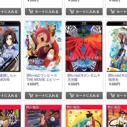
い。 3
だ知らない。 2
だ知らない。 1
Season
￥680円
￥680円
￥680円
y] 逮捕しちゃ
[Blu-ray] ワンピース
[Blu-ray] ∀ガンダム II
[Blu-ray] 
MOVIE
THE MOVIE エピソー
月光蝶
地球光
ド オブ チョッパー プ
￥680円
￥680円
￥680円
ラス 冬に咲く、奇跡
の桜