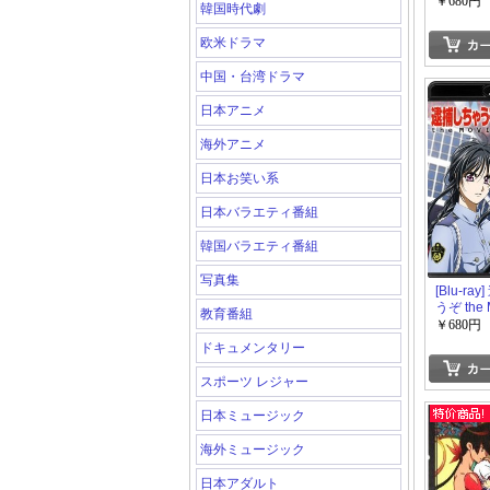
だ知らな
￥680円
韓国時代劇
欧米ドラマ
中国・台湾ドラマ
日本アニメ
海外アニメ
日本お笑い系
日本バラエティ番組
韓国バラエティ番組
写真集
[Blu-ra
うぞ the 
教育番組
￥680円
ドキュメンタリー
スポーツ レジャー
日本ミュージック
海外ミュージック
日本アダルト