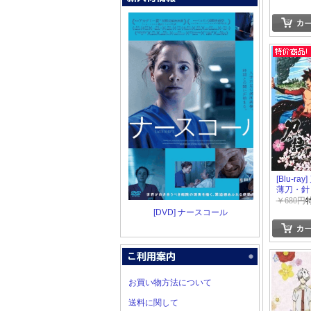
[Blu-ra
薄刀・針
￥680円
[DVD] ナースコール
お買い物方法について
送料に関して