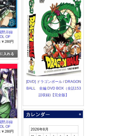
 学園黙示録
OL OF
6
:￥280円
[DVD] ドラゴンボール / DRAGON
BALL 全編 DVD BOX（全話153
話収録)【完全版】
 学園黙示録
OL OF
2026年8月
2
:￥280円