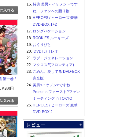
15.
特典 美男＜イケメン＞です
ね ファンへの贈り物
16.
HEROES / ヒーローズ 豪華
DVD-BOX 1+2
17.
ロングバケーション
18.
ROOKIES ルーキーズ
19.
おくりびと
20.
[DVD] ガリレオ
21.
ラブ・ジェネレーション
22.
マクロスF(フロンティア)
23.
ごめん、愛してる DVD-BOX
完全版
刀語 第一巻 /
24.
美男<イケメン>ですね
:￥280円
Presents ファースト?ファン
ミーティング in TOKYO
25.
HEROES / ヒーローズ 豪華
DVD-BOX 2