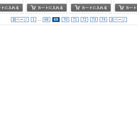
前ページ
1
…
68
69
70
71
72
73
74
次ページ