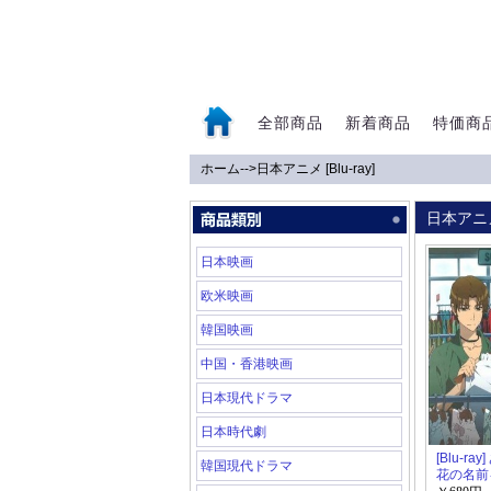
全部商品
新着商品
特価商
ホーム
-->
日本アニメ [Blu-ray]
0
日本アニメ
日本映画
欧米映画
韓国映画
中国・香港映画
日本現代ドラマ
日本時代劇
[Blu-ra
韓国現代ドラマ
花の名前