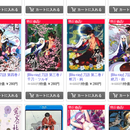
y] 刀語 第四巻 /
[Blu-ray] 刀語 第三巻 /
[Blu-ray] 刀語 第二巻 /
[Blu-ray] 
千刀・ツルギ
斬刀・鈍
絶刀・鉋
特価:￥280円
￥680円
特価:￥280円
￥680円
特価:￥280円
￥680円
特価