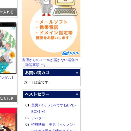
当店からのメールが届かない場合の
ご確認事項です。
∀ガンダム I
カートは空です...
01.
美男<イケメン>ですねDVD-
BOX1 +2
02.
アバター
03.
特典映像 美男〈イケメン〉