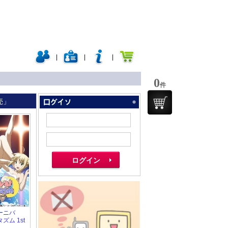
|
|
|
0
件
売」
 カーニバ
ズム 1st