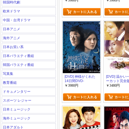
版】(初回生産限定版)
版】(初回生産
￥3980円
￥3980円
韓国時代劇
欧米ドラマ
中国・台湾ドラマ
日本アニメ
海外アニメ
日本お笑い系
日本バラエティ番組
韓国バラエティ番組
写真集
[DVD] 神様がくれた
[DVD] 温かい
14日間DVD-
ーカット完全版)
教育番組
BOX1+2【完全版】
BOX1+2【完
￥3980円
￥3480円
(初回生産限定版)
(初回生産限定
ドキュメンタリー
スポーツ レジャー
日本ミュージック
海外ミュージック
日本アダルト