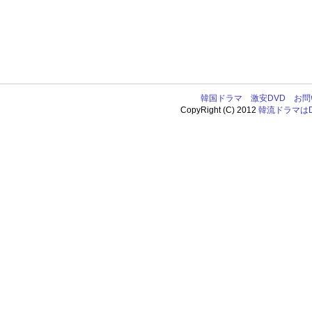
韓国ドラマ
激安DVD
お問
CopyRight (C) 2012
韓流ドラマはDV