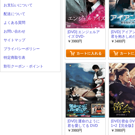
お支払いについて
配送について
よくある質問
お問い合わせ
[DVD] エンジェルア
[DVD] アイア
イズ DVD-
君を抱きしめ
サイトマップ
BOX1+2【完全版】
DVD-BOX1+
￥3980円
￥3480円
(初回生産限定版)
版】(初回生産
プライバシーポリシー
特定商取引表
割引クーポン・ポイント
[DVD] 運命のように
[DVD] 密会 D
君を愛してる DVD
1+2【完全版】
BOX 1+2【完全版】
生産限定版)
￥3980円
￥3980円
(初回生産限定版)