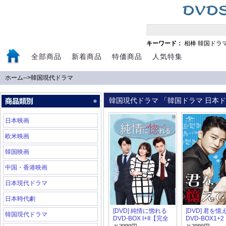
キーワード：
相棒
韓国ドラ
全部商品
新着商品
特価商品
人気特集
ホーム
-->
韓国現代ドラマ
韓国現代ドラマ 「韓国ドラマ 日本ドラ
日本映画
欧米映画
韓国映画
中国・香港映画
日本現代ドラマ
日本時代劇
[DVD] 純情に惚れる
[DVD] 君を
韓国現代ドラマ
DVD-BOX I+II【完全
DVD-BOX1+