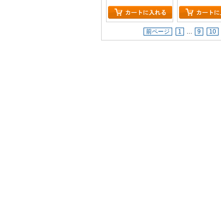
前ページ
1
…
9
10