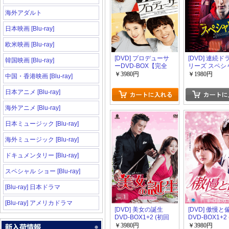
海外アダルト
日本映画 [Blu-ray]
欧米映画 [Blu-ray]
[DVD] プロデューサ
[DVD] 連続
韓国映画 [Blu-ray]
ーDVD-BOX【完全
リーズ スペシ
版】(初回生産限定版)
ト(初回生産限
￥3980円
￥1980円
中国・香港映画 [Blu-ray]
日本アニメ [Blu-ray]
海外アニメ [Blu-ray]
日本ミュージック [Blu-ray]
海外ミュージック [Blu-ray]
ドキュメンタリー [Blu-ray]
スペシャル ショー [Blu-ray]
[Blu-ray] 日本ドラマ
[Blu-ray] アメリカドラマ
[DVD] 美女の誕生
[DVD] 傲慢と
DVD-BOX1+2 (初回
DVD-BOX1+2
生産限定版)
生産限定版)
￥3980円
￥3980円