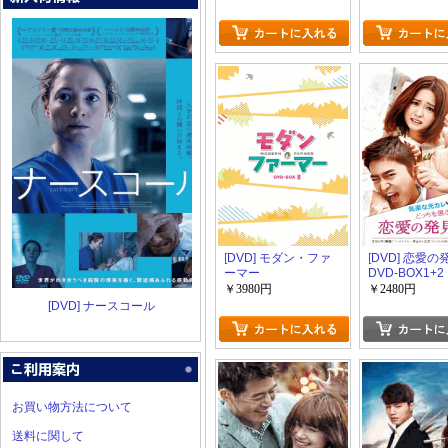
[DVD] モダン・ファ
[DVD] 恋愛の
ーマー
DVD-BOX1+
版】(初回生産
￥3980円
￥2480円
[DVD] ナースコール
お買い物方法について
送料に関して