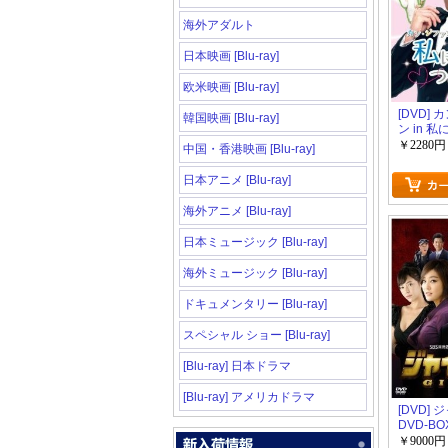
海外アダルト
日本映画 [Blu-ray]
欧米映画 [Blu-ray]
[DVD]
韓国映画 [Blu-ray]
ン in 
みて BOX 
￥2280円
中国・香港映画 [Blu-ray]
日本アニメ [Blu-ray]
海外アニメ [Blu-ray]
日本ミュージック [Blu-ray]
海外ミュージック [Blu-ray]
ドキュメンタリー [Blu-ray]
スペシャル ショー [Blu-ray]
[Blu-ray] 日本ドラマ
[Blu-ray] アメリカドラマ
[DVD]
DVD-BOX
￥9000円