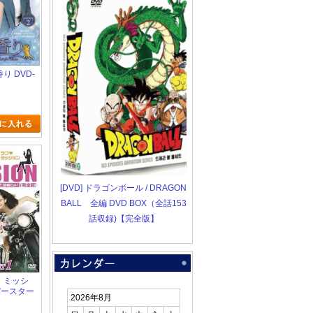
香り DVD-
[DVD] ドラゴンボール / DRAGON
BALL 全編 DVD BOX（全話153
話収録)【完全版】
ブ・ミッシ
パースター
2026年8月
 DVD-