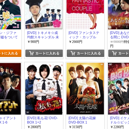
 カン・ジファ
[DVD] トキメキ☆成
[DVD] ファンタステ
[DVD] あ
私に嘘をついて
均館スキャンダル 未
ィック・カップル
る間に DVD-
1 +2
公開! ユチョン爆笑
DVD-BOX
￥900円
￥2660円
￥9000円
特価
NGパレード ユチョン
円
中心編集版DVD
 ジャイアント
[DVD] 私も花! DVD-
[DVD] 太陽の花嫁
[DVD] イ
 1-6
BOX 1+2
DVD-BOX 1
ドル☆ビッ
￥2800円
￥3150円
￥2280円