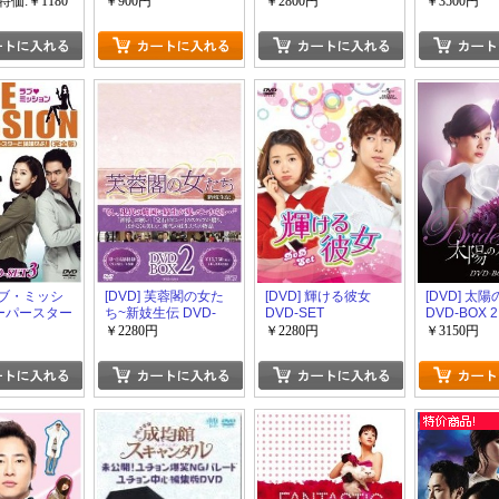
TV]
ン・ヨンファ [洋画 ド
特価:￥1180
￥900円
￥2800円
￥3500円
ラマ]
 ラブ・ミッシ
[DVD] 芙蓉閣の女た
[DVD] 輝ける彼女
[DVD] 太
スーパースター
ち~新妓生伝 DVD-
DVD-SET
DVD-BOX 2
- DVD-
BOX 2
￥2280円
￥2280円
￥3150円