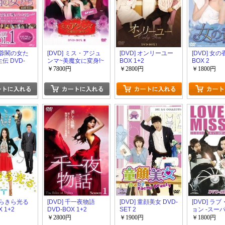
 芙蓉閣の女た
[DVD] ミス・アジュ
[DVD] オンリーユー
[DVD] 女の
伝 DVD-
ンマ~美魔女に変身!~
BOX 1+2
BOX 2
DVD-BOX 1-3
￥7800円
￥2800円
￥1800円
 きらきら光る
[DVD] 千一夜物語
[DVD] 童顔美女 DVD-
[DVD] ラ
 1+2
DVD-BOX 1+2
SET 2
ョン -スー
と結婚せよ!-
￥2800円
￥1900円
￥1800円
SET 1