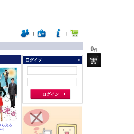
|
|
|
0
件
らきら光る
+4