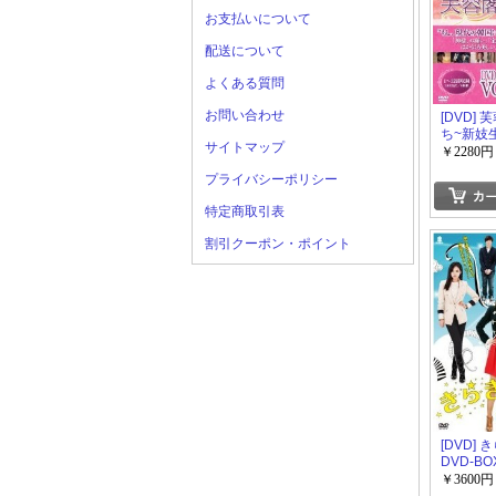
お支払いについて
配送について
よくある質問
お問い合わせ
[DVD]
ち~新妓生
サイトマップ
BOX 1
￥2280円
プライバシーポリシー
特定商取引表
割引クーポン・ポイント
[DVD]
DVD-BOX
￥3600円