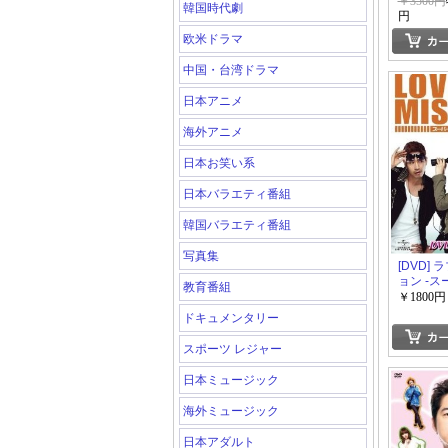
1+2 [韓国
￥3500円
韓国時代劇
円
欧米ドラマ
中国・台湾ドラマ
日本アニメ
海外アニメ
日本お笑い系
日本バラエティ番組
韓国バラエティ番組
写真集
[DVD]
ョン -
教育番組
と結婚せよ!
￥1800円
SET 3
ドキュメンタリー
スポーツ レジャー
日本ミュージック
海外ミュージック
日本アダルト