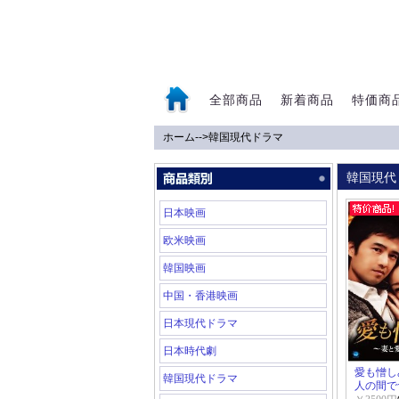
全部商品
新着商品
特価商
ホーム
-->
韓国現代ドラマ
0
韓国現代
日本映画
欧米映画
韓国映画
中国・香港映画
日本現代ドラマ
日本時代劇
愛も憎し
韓国現代ドラマ
人の間で~