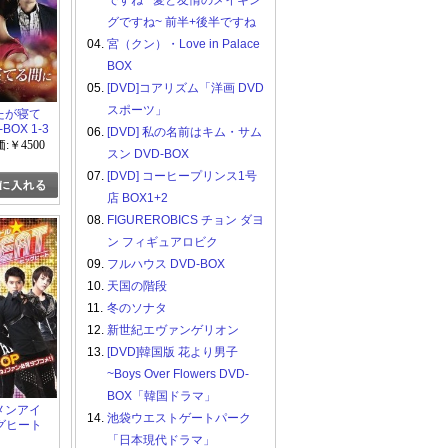
ですね ~愛と友情のメイキン
グですね~ 前半+後半ですね
04.
宮（クン）・Love in Palace
BOX
05.
[DVD]コアリズム「洋画 DVD
スポーツ」
なたが寝て
BOX 1-3
06.
[DVD] 私の名前はキム・サム
:￥4500
スン DVD-BOX
07.
[DVD] コーヒープリンス1号
店 BOX1+2
08.
FIGUREROBICS チョン ダヨ
ン フィギュアロビク
09.
フルハウス DVD-BOX
10.
天国の階段
11.
冬のソナタ
12.
新世紀エヴァンゲリオン
13.
[DVD]韓国版 花より男子
~Boys Over Flowers DVD-
BOX「韓国ドラマ」
ケメンアイ
14.
池袋ウエストゲートパーク
グヒート
「日本現代ドラマ」