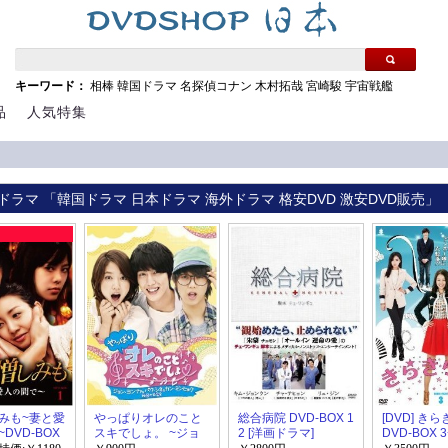
キーワード：
相棒
韓国ドラマ
名探偵コナン
木村拓哉
宮崎駿
宇宙戦艦
品
人気特集
ドラマ 「韓国ドラマ 日本ドラマ 海外ドラマ 格安DVD 激安DVD販売」
みも~妻と愛
やっぱりオレのこと
総合病院 DVD-BOX 1
[DVD] き
DVD-BOX
スキでしょ。 ~ジョ
2 [洋画ドラマ]
DVD-BOX 3