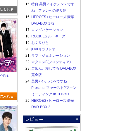
15.
特典 美男＜イケメン＞です
ね ファンへの贈り物
16.
HEROES / ヒーローズ 豪華
DVD-BOX 1+2
17.
ロングバケーション
18.
ROOKIES ルーキーズ
19.
おくりびと
20.
[DVD] ガリレオ
21.
ラブ・ジェネレーション
22.
マクロスF(フロンティア)
23.
ごめん、愛してる DVD-BOX
完全版
スを守れ
24.
美男<イケメン>ですね
Presents ファースト?ファン
ミーティング in TOKYO
25.
HEROES / ヒーローズ 豪華
DVD-BOX 2