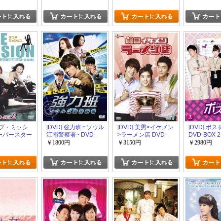
 ラブ・ミッシ
[DVD] 強力班 ~ソウル
[DVD] 美男<イケメン
[DVD] ボ
スーパースター
江南警察署~ DVD-
>ラーメン店 DVD-
DVD-BOX 2
- DVD-
SET 1
BOX 1+2
￥1800円
￥3150円
￥2980円