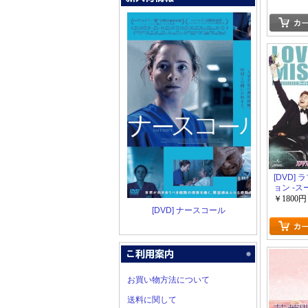
[DVD]
ョン -
と結婚せよ!
￥1800円
SET 2
[DVD] ナースコール
お買い物方法について
送料に関して