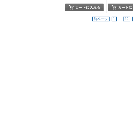
前ページ
1
…
22