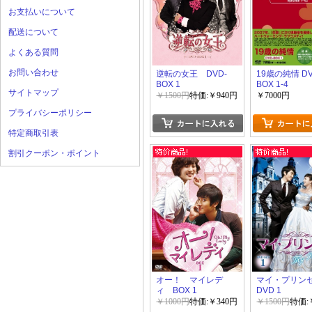
お支払いについて
配送について
よくある質問
お問い合わせ
逆転の女王 DVD-
19歳の純情 DV
BOX 1
BOX 1-4
サイトマップ
￥1500円
特価:￥940円
￥7000円
プライバシーポリシー
特定商取引表
割引クーポン・ポイント
オー！ マイレデ
マイ・プリン
ィ BOX 1
DVD 1
￥1000円
特価:￥340円
￥1500円
特価: