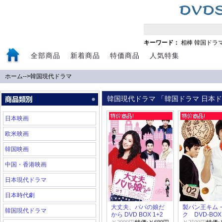
キーワード：
相棒
韓国ドラ
全部商品
新着商品
特価商品
人気特集
ホーム
-->
韓国現代ドラマ
韓国現代ドラマ 「韓国ドラマ 日本ドラ
日本映画
欧米映画
韓国映画
中国・香港映画
日本現代ドラマ
日本時代劇
大丈夫、パパの娘だ
製パン王キム
韓国現代ドラマ
から DVD BOX 1+2
ク DVD-BOX 