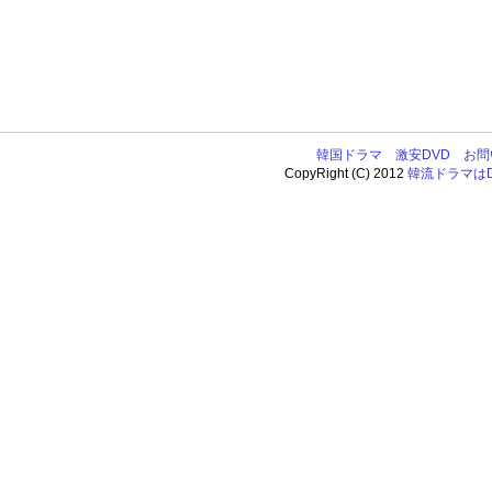
韓国ドラマ
激安DVD
お問
CopyRight (C) 2012
韓流ドラマはDV