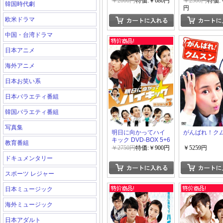
￥2000円
特価:￥680円
￥2500円
特価:￥
韓国時代劇
円
欧米ドラマ
中国・台湾ドラマ
日本アニメ
海外アニメ
日本お笑い系
日本バラエティ番組
韓国バラエティ番組
写真集
明日に向かってハイ
がんばれ！ク
キック DVD-BOX 5+6
教育番組
￥2750円
特価:￥900円
￥5259円
ドキュメンタリー
スポーツ レジャー
日本ミュージック
海外ミュージック
日本アダルト