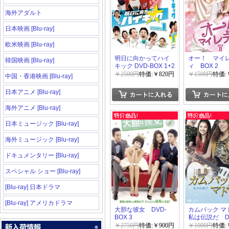
海外アダルト
日本映画 [Blu-ray]
欧米映画 [Blu-ray]
明日に向かってハイ
オー！ マイ
韓国映画 [Blu-ray]
キック DVD-BOX 1+2
ィ BOX 2
￥2500円
特価:￥820円
￥1500円
特価:
中国・香港映画 [Blu-ray]
日本アニメ [Blu-ray]
海外アニメ [Blu-ray]
日本ミュージック [Blu-ray]
海外ミュージック [Blu-ray]
ドキュメンタリー [Blu-ray]
スペシャル ショー [Blu-ray]
[Blu-ray] 日本ドラマ
[Blu-ray] アメリカドラマ
大胆な彼女 DVD-
カムバック マ
BOX 3
私は伝説だ D
BOX 2
￥2750円
特価:￥900円
￥1000円
特価: