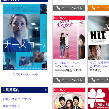
先生はエイリアン
H.I.T. -女性
DVD BOX 1+2
官- DVD-BOX 
￥2500円
特価:￥1180
￥2500円
円
[DVD] ナースコール
お買い物方法について
送料に関して