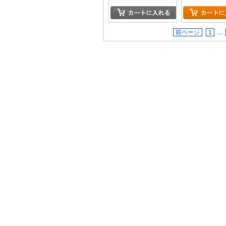
前ページ
1
…