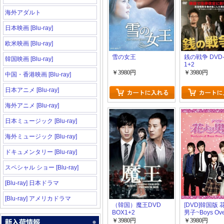
海外アダルト
日本映画 [Blu-ray]
欧米映画 [Blu-ray]
雪の女王
銭の戦争 DVD-
韓国映画 [Blu-ray]
1+2
￥3980円
￥3980円
中国・香港映画 [Blu-ray]
日本アニメ [Blu-ray]
海外アニメ [Blu-ray]
日本ミュージック [Blu-ray]
海外ミュージック [Blu-ray]
ドキュメンタリー [Blu-ray]
スペシャル ショー [Blu-ray]
[Blu-ray] 日本ドラマ
[Blu-ray] アメリカドラマ
（韓国）魔王DVD
[DVD]韓国版
BOX1+2
男子~Boys Ov
Flowers DVD-
￥3980円
￥3980円