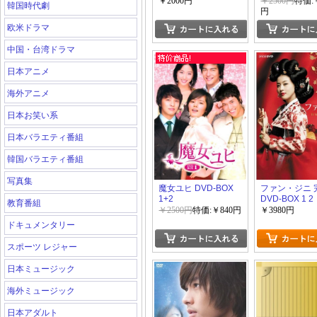
￥2000円
￥2500円
特価:￥
韓国時代劇
円
欧米ドラマ
中国・台湾ドラマ
日本アニメ
海外アニメ
日本お笑い系
日本バラエティ番組
韓国バラエティ番組
写真集
魔女ユヒ DVD-BOX
ファン・ジニ 
1+2
DVD-BOX 1 2
教育番組
￥2500円
特価:￥840円
￥3980円
ドキュメンタリー
スポーツ レジャー
日本ミュージック
海外ミュージック
日本アダルト