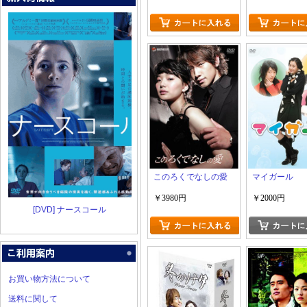
BOX「韓国ド
このろくでなしの愛
マイガール
￥3980円
￥2000円
[DVD] ナースコール
お買い物方法について
送料に関して