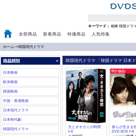
キーワード：
相棒
韓国ドラ
全部商品
新着商品
特価商品
人気特集
ホーム
-->
韓国現代ドラマ
韓国現代ドラマ 「韓国ドラマ 日本ドラ
日本映画
欧米映画
韓国映画
中国・香港映画
日本現代ドラマ
日本時代劇
犬とオオカミの時間
彼らが生きる
韓国現代ドラマ
I+II
DVD BOX I+II