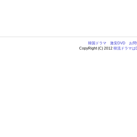
韓国ドラマ
激安DVD
お問
CopyRight (C) 2012
韓流ドラマはDV