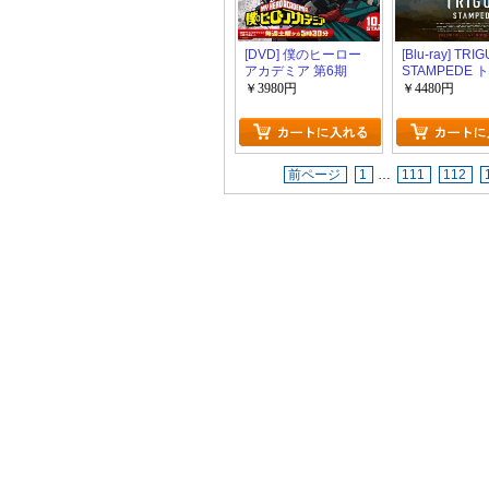
[DVD] 僕のヒーロー
[Blu-ray] TRI
アカデミア 第6期
STAMPEDE
ン
￥3980円
￥4480円
前ページ
1
…
111
112