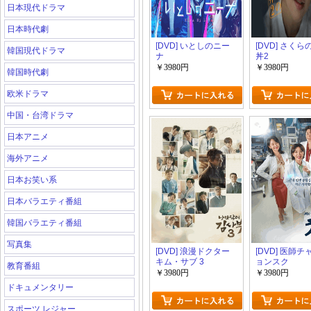
日本現代ドラマ
日本時代劇
[DVD] いとしのニー
[DVD] さく
韓国現代ドラマ
ナ
丼2
￥3980円
￥3980円
韓国時代劇
欧米ドラマ
中国・台湾ドラマ
日本アニメ
海外アニメ
日本お笑い系
日本バラエティ番組
韓国バラエティ番組
写真集
[DVD] 浪漫ドクター
[DVD] 医師
キム・サブ 3
ョンスク
教育番組
￥3980円
￥3980円
ドキュメンタリー
スポーツ レジャー