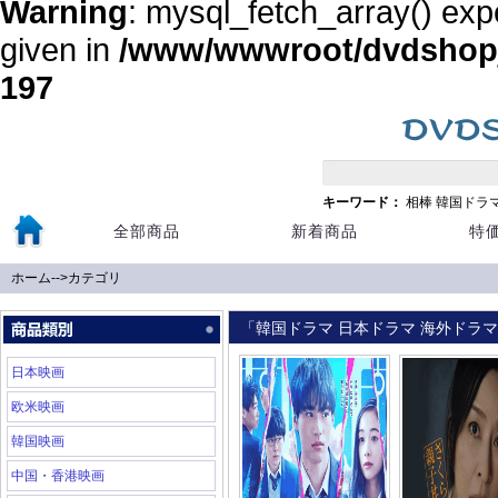
Warning
: mysql_fetch_array() exp
given in
/www/wwwroot/dvdshopja
197
キーワード：
相棒
韓国ドラ
全部商品
新着商品
特
ホーム
-->
カテゴリ
「韓国ドラマ 日本ドラマ 海外ドラマ 
日本映画
欧米映画
韓国映画
中国・香港映画