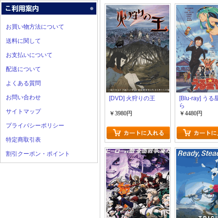
お買い物方法について
送料に関して
お支払いについて
配送について
よくある質問
お問い合わせ
[DVD] 火狩りの王
[Blu-ray] う
ら
サイトマップ
￥3980円
￥4480円
プライバシーポリシー
特定商取引表
割引クーポン・ポイント