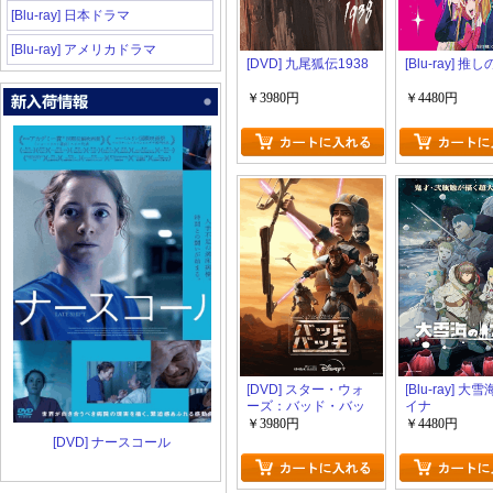
[Blu-ray] 日本ドラマ
[Blu-ray] アメリカドラマ
[DVD] 九尾狐伝1938
[Blu-ray] 推
￥3980円
￥4480円
[DVD] スター・ウォ
[Blu-ray] 大
ーズ：バッド・バッ
イナ
チ シーズン2
￥3980円
￥4480円
[DVD] ナースコール