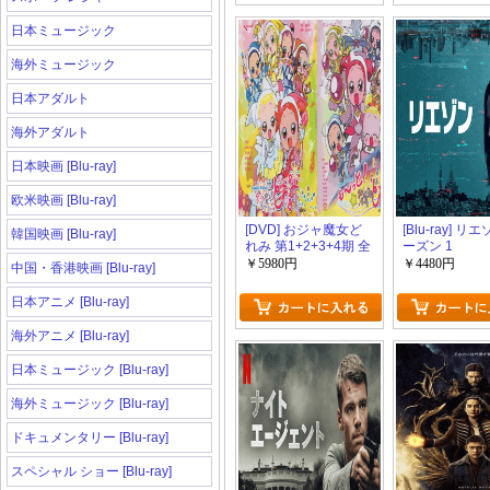
日本ミュージック
海外ミュージック
日本アダルト
海外アダルト
日本映画 [Blu-ray]
欧米映画 [Blu-ray]
[DVD] おジャ魔女ど
[Blu-ray] リ
韓国映画 [Blu-ray]
れみ 第1+2+3+4期 全
ーズン 1
201話+OVA+劇場版
￥5980円
￥4480円
中国・香港映画 [Blu-ray]
[完全豪華版]
日本アニメ [Blu-ray]
海外アニメ [Blu-ray]
日本ミュージック [Blu-ray]
海外ミュージック [Blu-ray]
ドキュメンタリー [Blu-ray]
スペシャル ショー [Blu-ray]