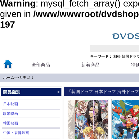
Warning
: mysql_fetch_array() exp
given in
/www/wwwroot/dvdshopja
197
キーワード：
相棒
韓国ドラ
全部商品
新着商品
特
ホーム
-->
カテゴリ
「韓国ドラマ 日本ドラマ 海外ドラマ 
日本映画
欧米映画
韓国映画
中国・香港映画