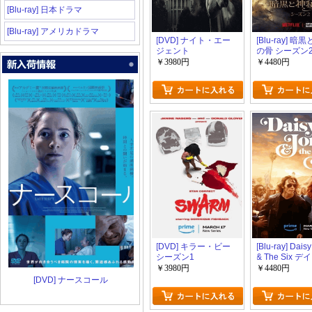
[Blu-ray] 日本ドラマ
[Blu-ray] アメリカドラマ
[DVD] ナイト・エー
[Blu-ray] 暗
ジェント
の骨 シーズン
￥3980円
￥4480円
[DVD] キラー・ビー
[Blu-ray] Dais
シーズン1
& The Six 
ジョーンズ・
￥3980円
￥4480円
ド・ザ・シッ
[DVD] ナースコール
マジで最高だ