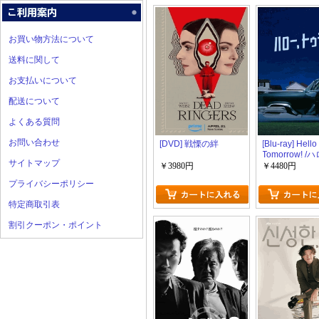
お買い物方法について
送料に関して
お支払いについて
配送について
よくある質問
お問い合わせ
[DVD] 戦慄の絆
[Blu-ray] Hello
Tomorrow! 
サイトマップ
トゥモロー!
￥3980円
￥4480円
プライバシーポリシー
特定商取引表
割引クーポン・ポイント