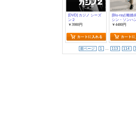
[DVD] カジノ シーズ
[Blu-ray] 離
ン２
シン・ソンハ
￥3980円
￥4480円
前ページ
1
…
113
114