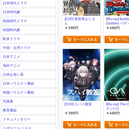
日本現代ドラマ
日本時代劇
[DVD] 異世界おじさ
[Blu-ray] Budd
韓国現代ドラマ
ん
Daddies バ
ディズ
￥3980円
￥4480円
韓国時代劇
欧米ドラマ
中国・台湾ドラマ
日本アニメ
海外アニメ
日本お笑い系
日本バラエティ番組
韓国バラエティ番組
写真集
[DVD] スパイ教室
[Blu-ray] The
ズン1+2
教育番組
￥3980円
￥4480円
ドキュメンタリー
スポーツ レジャー