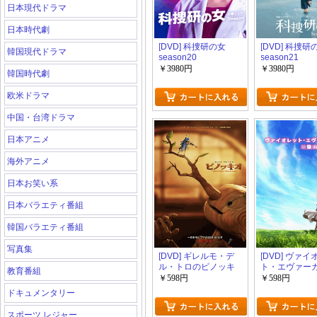
日本現代ドラマ
日本時代劇
[DVD] 科捜研の女
[DVD] 科捜研
韓国現代ドラマ
season20
season21
￥3980円
￥3980円
韓国時代劇
欧米ドラマ
中国・台湾ドラマ
日本アニメ
海外アニメ
日本お笑い系
日本バラエティ番組
韓国バラエティ番組
写真集
[DVD] ギレルモ・デ
[DVD] ヴァ
ル・トロのピノッキ
ト・エヴァー
教育番組
オ
ン 総集編
￥598円
￥598円
ドキュメンタリー
スポーツ レジャー