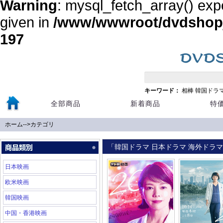
Warning
: mysql_fetch_array() exp
given in
/www/wwwroot/dvdshopja
197
キーワード：
相棒
韓国ドラ
全部商品
新着商品
特
ホーム
-->
カテゴリ
「韓国ドラマ 日本ドラマ 海外ドラマ 
日本映画
欧米映画
韓国映画
中国・香港映画