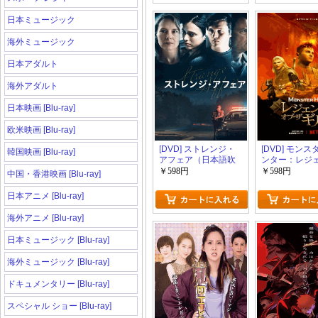
日本ミュージック
海外ミュージック
日本アダルト
海外アダルト
日本映画 [Blu-ray]
欧米映画 [Blu-ray]
[DVD] ストレンジ・
[DVD] モン
韓国映画 [Blu-ray]
アフェア（日本語吹
ンター：レジ
替版）
ド・オブ・ザ
￥598円
￥598円
中国・香港映画 [Blu-ray]
ド
日本アニメ [Blu-ray]
海外アニメ [Blu-ray]
日本ミュージック [Blu-ray]
海外ミュージック [Blu-ray]
ドキュメンタリー [Blu-ray]
スペシャル ショー [Blu-ray]