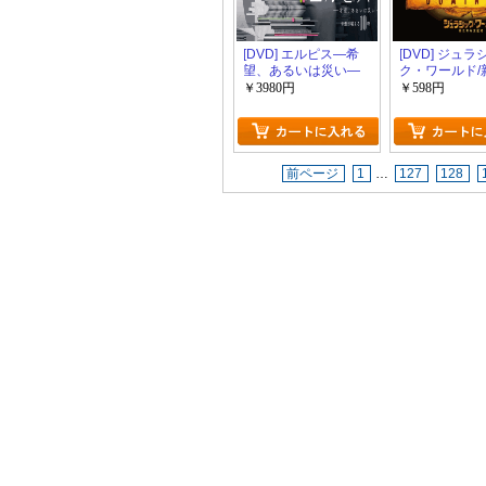
[DVD] エルピス―希
[DVD] ジュラ
望、あるいは災い―
ク・ワールド/
る支配者
￥3980円
￥598円
前ページ
1
…
127
128