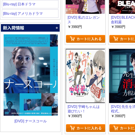
[Blu-ray] 日本ドラマ
[Blu-ray] アメリカドラマ
[DVD] 私のエレガン
[DVD] BLEA
ス
血戦篇
￥3980円
￥3980円
[DVD] 宇崎ちゃんは
[DVD] 先生
遊びたい！
程式。
￥3980円
￥3980円
[DVD] ナースコール