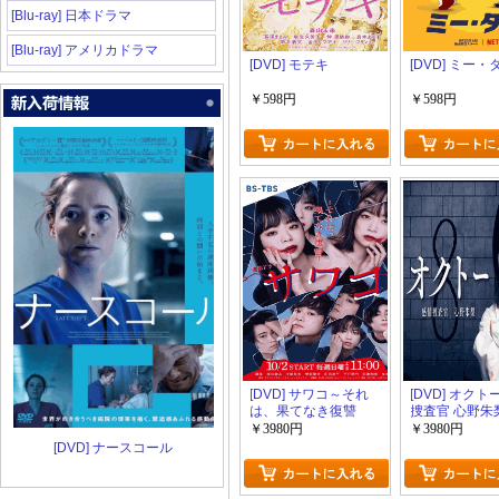
[Blu-ray] 日本ドラマ
[Blu-ray] アメリカドラマ
[DVD] モテキ
[DVD] ミー
￥598円
￥598円
[DVD] サワコ～それ
[DVD] オクト
は、果てなき復讐
捜査官 心野朱
￥3980円
￥3980円
[DVD] ナースコール