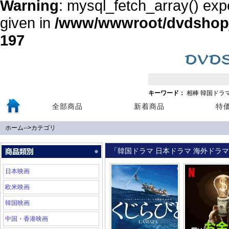
Warning
: mysql_fetch_array() exp
given in
/www/wwwroot/dvdshopja
197
キーワード：
相棒
韓国ドラ
全部商品
新着商品
特
ホーム
-->
カテゴリ
「韓国ドラマ 日本ドラマ 海外ドラマ 
日本映画
欧米映画
韓国映画
中国・香港映画