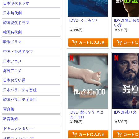
日本現代ドラマ
日本時代劇
[DVD] くじらびと
[DVD] 賢い
韓国現代ドラマ
い方
￥598円
￥598円
韓国時代劇
欧米ドラマ
中国・台湾ドラマ
日本アニメ
海外アニメ
日本お笑い系
日本バラエティ番組
韓国バラエティ番組
写真集
[DVD] 教えて？ ネコ
[DVD] 残り火
のココロ
教育番組
￥598円
￥598円
ドキュメンタリー
スポーツ レジャー