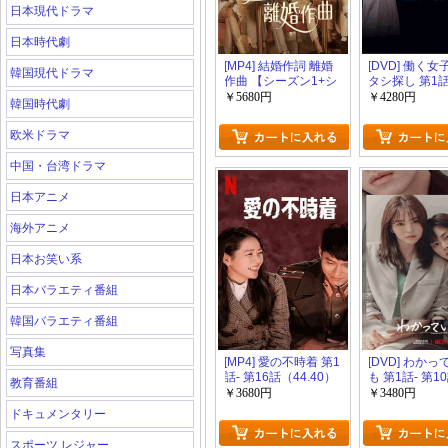
日本現代ドラマ
日本時代劇
[MP4] 結婚作詞 離婚
[DVD] 働く
韓国現代ドラマ
作曲 【シーズン1+シ
タシ探し 第1話
ーズン2 全32話】
話
￥5680円
￥4280円
韓国時代劇
（53.52）
欧米ドラマ
中国・台湾ドラマ
日本アニメ
海外アニメ
日本お笑い系
日本バラエティ番組
韓国バラエティ番組
写真集
[MP4] 愛の不時着 第1
[DVD] わか
話- 第16話（44.40）
も 第1話- 第1
教育番組
￥3680円
￥3480円
ドキュメンタリー
スポーツ レジャー