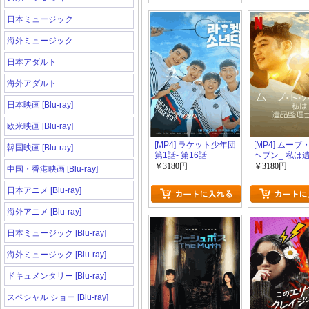
日本ミュージック
海外ミュージック
日本アダルト
海外アダルト
日本映画 [Blu-ray]
欧米映画 [Blu-ray]
[MP4] ラケット少年団
[MP4] ムー
韓国映画 [Blu-ray]
第1話- 第16話
ヘブン_ 私は
（33.75）
士です 第1話-
￥3180円
￥3180円
中国・香港映画 [Blu-ray]
（10.68）
日本アニメ [Blu-ray]
海外アニメ [Blu-ray]
日本ミュージック [Blu-ray]
海外ミュージック [Blu-ray]
ドキュメンタリー [Blu-ray]
スペシャル ショー [Blu-ray]