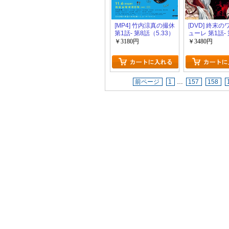
[MP4] 竹内涼真の撮休
[DVD] 終末
第1話- 第8話（5.33）
ューレ 第1話-
￥3180円
￥3480円
前ページ
1
…
157
158