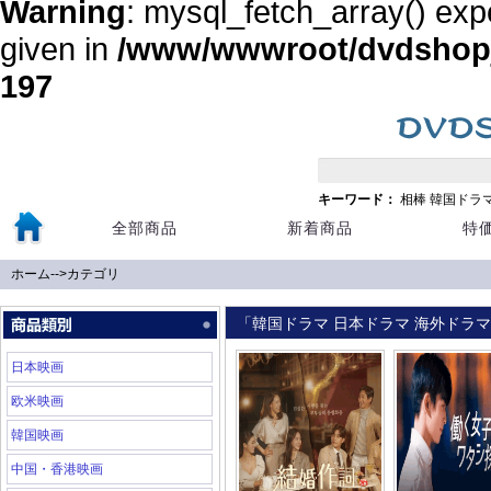
Warning
: mysql_fetch_array() exp
given in
/www/wwwroot/dvdshopja
197
キーワード：
相棒
韓国ドラ
全部商品
新着商品
特
ホーム
-->
カテゴリ
「韓国ドラマ 日本ドラマ 海外ドラマ 
日本映画
欧米映画
韓国映画
中国・香港映画