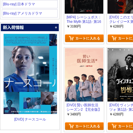
[Blu-ray] 日本ドラマ
[Blu-ray] アメリカドラマ
[MP4] シーシュポス：
[DVD] この
The Myth 第1話- 第16
クレイジーX 第
話（22.93）
第13話
￥3180円
￥4280円
[DVD] 賢い医師生活
[DVD] ヴィ
シーズン2 【完全版】
ツォ 第1話- 第
(初回生産限定版)
￥3480円
￥4280円
[DVD] ナースコール