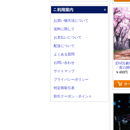
お買い物方法について
送料に関して
お支払いについて
配送について
よくある質問
お問い合わせ
[DVD]
「君の膵
サイトマップ
い」
￥480円
プライバシーポリシー
特定商取引表
割引クーポン・ポイント