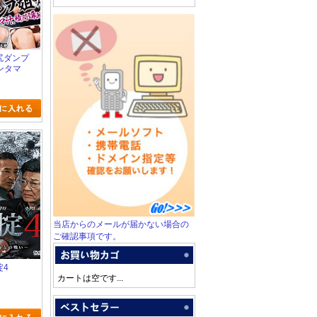
ミ尻ダンプ
ンタマ
反
当店からのメールが届かない場合の
ご確認事項です。
掟4
カートは空です...