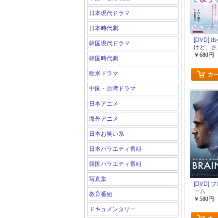
日本現代ドラマ
日本時代劇
[DVD]
韓国現代ドラマ
けど、さ
￥680円
韓国時代劇
欧米ドラマ
中国・台湾ドラマ
日本アニメ
海外アニメ
日本お笑い系
日本バラエティ番組
韓国バラエティ番組
写真集
[DVD]
ーム
教育番組
￥580円
ドキュメンタリー