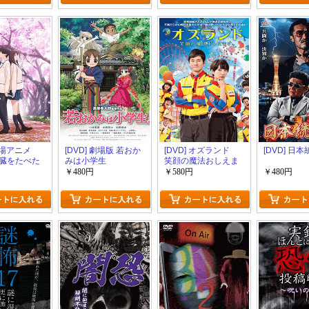
 劇場アニメ
[DVD] 劇場版 若おか
[DVD] オズランド
[DVD] 日本
臓をたべた
みは小学生
笑顔の魔法おしえま
す。
￥480円
￥580円
￥480円