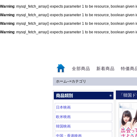
Warning
: mysql_fetch_array() expects parameter 1 to be resource, boolean given 
Warning
: mysql_fetch_array() expects parameter 1 to be resource, boolean given 
Warning
: mysql_fetch_array() expects parameter 1 to be resource, boolean given 
Warning
: mysql_fetch_array() expects parameter 1 to be resource, boolean given 
0
全部商品
新着商品
特価商
ホーム
-->
カテゴリ
「韓国ド
日本映画
欧米映画
韓国映画
中国・香港映画