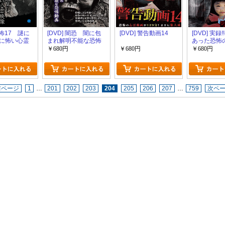
謎怖17 謎に
[DVD] 闇恐 闇に包
[DVD] 警告動画14
[DVD] 実録
に怖い心霊
まれ解明不能な恐怖
あった恐怖
動画
像 ～呪い
￥680円
￥680円
￥680円
前ページ
1
…
201
202
203
204
205
206
207
…
759
次ペ