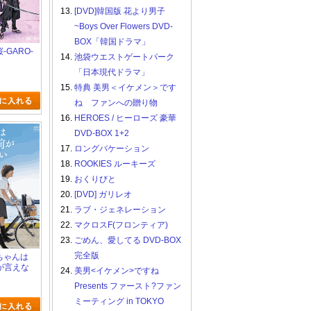
13.
[DVD]韓国版 花より男子
~Boys Over Flowers DVD-
BOX「韓国ドラマ」
桜-GARO-
14.
池袋ウエストゲートパーク
「日本現代ドラマ」
15.
特典 美男＜イケメン＞です
ね ファンへの贈り物
16.
HEROES / ヒーローズ 豪華
DVD-BOX 1+2
17.
ロングバケーション
18.
ROOKIES ルーキーズ
19.
おくりびと
20.
[DVD] ガリレオ
21.
ラブ・ジェネレーション
22.
マクロスF(フロンティア)
23.
ごめん、愛してる DVD-BOX
完全版
乃ちゃんは
が言えな
24.
美男<イケメン>ですね
Presents ファースト?ファン
ミーティング in TOKYO