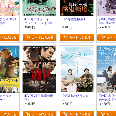
ひまわりDays
[DVD] バタフライ・
[DVD] 餓鬼極道3
[DVD] 薄墨
感帯
エフェクト レイプ∞
DVD通常版
リベンジ
￥480円
￥480円
￥480円
 ステータス・
[DVD] V.I.P. 修羅の獣
[DVD] 私の人生なの
[DVD] 志
ート
たち
に
自分の名前
い
￥480円
￥580円
￥480円