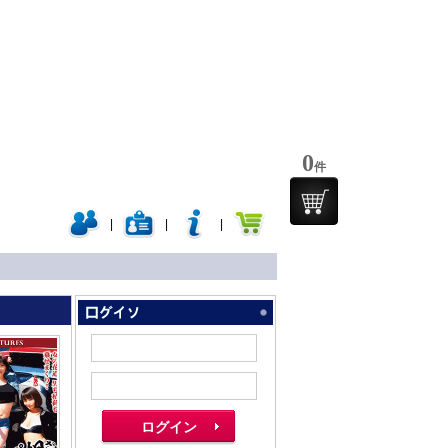
0
件
|
|
|