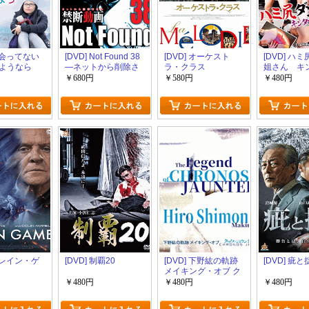
 出会ってない
[DVD] Not Found 38
[DVD] オーケスト
[DVD] ハ
ようなら
―ネットから削除さ
ラ・クラス
姐さん キ
れた禁断動画―
汁、積荷違
￥680円
￥580円
￥480円
 ブレイン・ゲ
[DVD] 制覇20
[DVD] 下野紘の軌跡
[DVD] 疵と
メイキング・オブ ク
ロノス・ジョウンタ
￥480円
￥480円
￥480円
ーの伝説