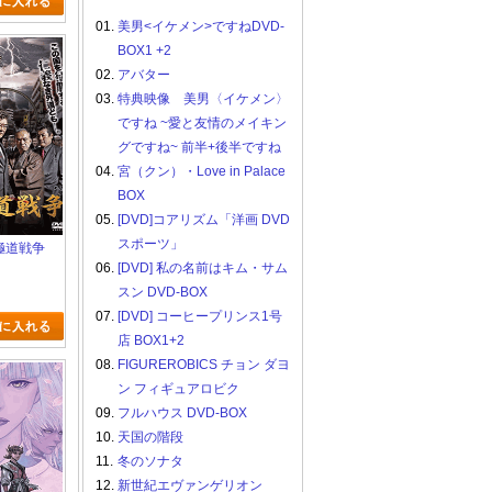
01.
美男<イケメン>ですねDVD-
BOX1 +2
02.
アバター
03.
特典映像 美男〈イケメン〉
ですね ~愛と友情のメイキン
グですね~ 前半+後半ですね
04.
宮（クン）・Love in Palace
BOX
05.
[DVD]コアリズム「洋画 DVD
スポーツ」
本極道戦争
06.
[DVD] 私の名前はキム・サム
スン DVD-BOX
07.
[DVD] コーヒープリンス1号
店 BOX1+2
08.
FIGUREROBICS チョン ダヨ
ン フィギュアロビク
09.
フルハウス DVD-BOX
10.
天国の階段
11.
冬のソナタ
12.
新世紀エヴァンゲリオン