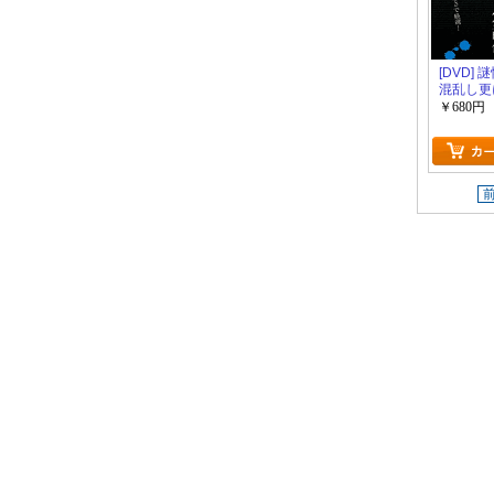
[DVD] 
混乱し更
映像
￥680円