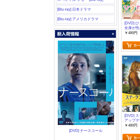
[Blu-ray] 日本ドラマ
[Blu-ray] アメリカドラマ
[DVD] 
全身が性
￥480円
[DVD]
アップデ
￥480円
[DVD] ナースコール