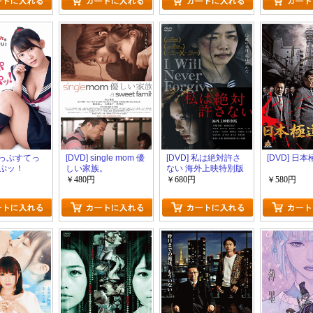
 ほっぷすてっ
[DVD] single mom 優
[DVD] 私は絶対許さ
[DVD] 日
ぷッ！
しい家族。
ない 海外上映特別版
￥480円
￥680円
￥580円