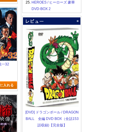
25.
HEROES / ヒーローズ 豪華
DVD-BOX 2
統一32
[DVD] ドラゴンボール / DRAGON
BALL 全編 DVD BOX（全話153
話収録)【完全版】