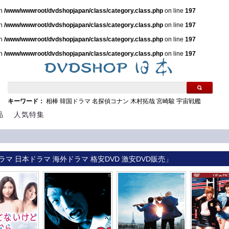
in
/www/wwwroot/dvdshopjapan/class/category.class.php
on line
197
in
/www/wwwroot/dvdshopjapan/class/category.class.php
on line
197
in
/www/wwwroot/dvdshopjapan/class/category.class.php
on line
197
in
/www/wwwroot/dvdshopjapan/class/category.class.php
on line
197
キーワード：
相棒
韓国ドラマ
名探偵コナン
木村拓哉
宮崎駿
宇宙戦艦
品
人気特集
ラマ 日本ドラマ 海外ドラマ 格安DVD 激安DVD販売」