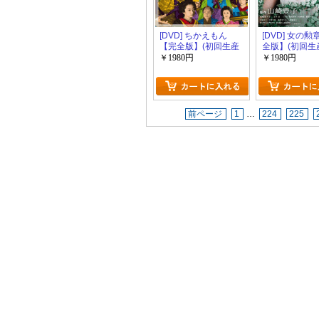
[DVD] ちかえもん
[DVD] 女の
【完全版】(初回生産
全版】(初回生
限定版)
版)
￥1980円
￥1980円
前ページ
1
…
224
225