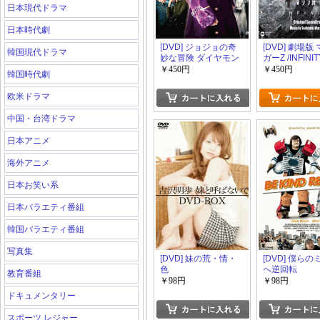
日本現代ドラマ
日本時代劇
[DVD] ジョジョの奇
[DVD] 劇場版
韓国現代ドラマ
妙な冒険 ダイヤモン
ガーZ /INFINIT
ドは砕けない 第一章
￥450円
￥450円
韓国時代劇
スタンダード・エデ
ィション
欧米ドラマ
中国・台湾ドラマ
日本アニメ
海外アニメ
日本お笑い系
日本バラエティ番組
韓国バラエティ番組
写真集
[DVD] 妹の荒・情・
[DVD] 僕ら
色
へ逆回転
教育番組
￥98円
￥98円
ドキュメンタリー
スポーツ レジャー