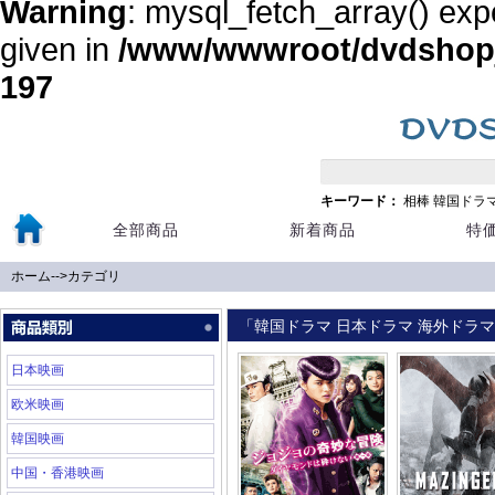
Warning
: mysql_fetch_array() exp
given in
/www/wwwroot/dvdshopja
197
キーワード：
相棒
韓国ドラ
全部商品
新着商品
特
ホーム
-->
カテゴリ
「韓国ドラマ 日本ドラマ 海外ドラマ 
日本映画
欧米映画
韓国映画
中国・香港映画