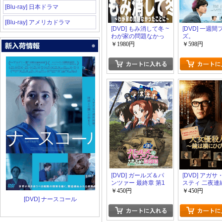
[Blu-ray] 日本ドラマ
[Blu-ray] アメリカドラマ
[DVD] もみ消して冬 ~
[DVD] 一週
わが家の問題なかっ
ズ。
たことに~【完全版】
￥1980円
￥598円
(初回生産限定版)
[DVD] ガールズ＆パ
[DVD] アガ
ンツァー 最終章 第1
スティ 二夜連
話
マSP 大女優
￥450円
￥450円
件～鏡は横に
[DVD] ナースコール
れて～