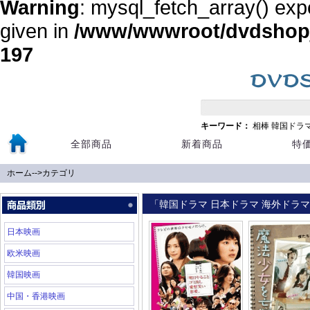
Warning
: mysql_fetch_array() exp
given in
/www/wwwroot/dvdshopja
197
キーワード：
相棒
韓国ドラ
全部商品
新着商品
特
ホーム
-->
カテゴリ
「韓国ドラマ 日本ドラマ 海外ドラマ 
日本映画
欧米映画
韓国映画
中国・香港映画