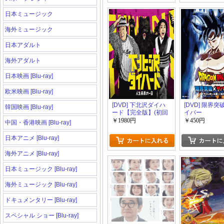
日本ミュージック
海外ミュージック
日本アダルト
海外アダルト
日本映画 [Blu-ray]
欧米映画 [Blu-ray]
[DVD] 下北沢ダイハ
[DVD] 限界突
韓国映画 [Blu-ray]
ード【完全版】(初回
イバー
生産限定版)
￥1980円
￥450円
中国・香港映画 [Blu-ray]
日本アニメ [Blu-ray]
海外アニメ [Blu-ray]
日本ミュージック [Blu-ray]
海外ミュージック [Blu-ray]
ドキュメンタリー [Blu-ray]
スペシャル ショー [Blu-ray]