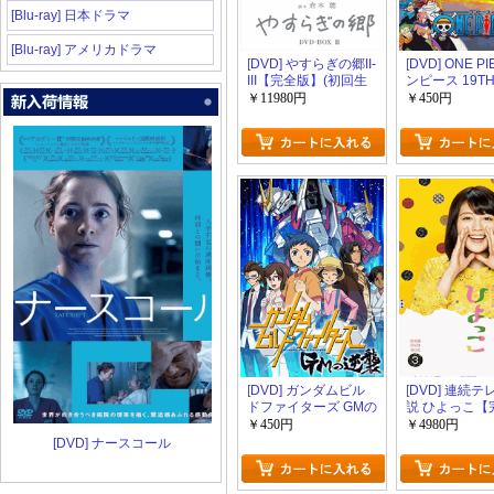
[Blu-ray] 日本ドラマ
[Blu-ray] アメリカドラマ
[DVD] やすらぎの郷II-
[DVD] ONE P
III【完全版】(初回生
ンピース 19T
産限定版)
ン ホールケー
￥11980円
￥450円
ランド編 piece
[DVD] ガンダムビル
[DVD] 連続
ドファイターズ GMの
説 ひよっこ【
逆襲
版】(初回生産
￥450円
￥4980円
[DVD] ナースコール