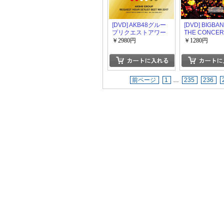
[DVD] AKB48グルー
[DVD] BIGBA
プリクエストアワー
THE CONCERT
セットリストベスト
0.TO.10 -THE 
￥2980円
￥1280円
100 2017
前ページ
1
…
235
236