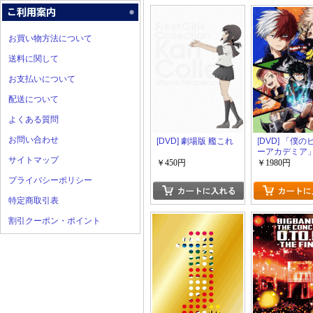
お買い物方法について
送料に関して
お支払いについて
配送について
よくある質問
お問い合わせ
[DVD] 劇場版 艦これ
[DVD] 「僕
ーアカデミア
サイトマップ
2nd【完全版】
￥450円
￥1980円
生産限定版)
プライバシーポリシー
特定商取引表
割引クーポン・ポイント