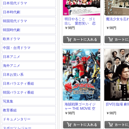
日本現代ドラマ
日本時代劇
明日やること ゴミ
魔法少女を忘
韓国現代ドラマ
出し 愛想笑い 恋
愛。
￥98円
￥98円
韓国時代劇
欧米ドラマ
中国・台湾ドラマ
日本アニメ
海外アニメ
日本お笑い系
日本バラエティ番組
韓国バラエティ番組
写真集
海賊戦隊ゴーカイジ
[DVD] 臨場 
ャー THE MOVIE 空
教育番組
飛ぶ幽霊船
￥98円
￥98円
ドキュメンタリー
スポーツ レジャー