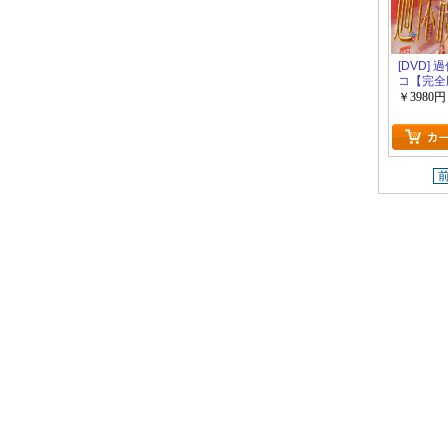
[DVD]
コ【完全
産限定版
￥3980円