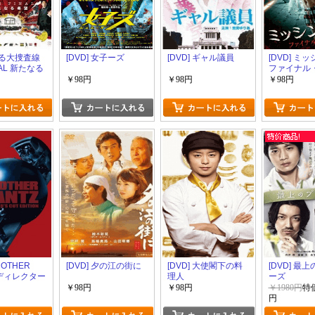
 踊る大捜査線
[DVD] 女子ーズ
[DVD] ギャル議員
[DVD] ミ
NAL 新たなる
ファイナル
ク
￥98円
￥98円
￥98円
NOTHER
[DVD] 夕の江の街に
[DVD] 大使閣下の料
[DVD] 最
 ディレクター
理人
ーズ
￥98円
￥98円
￥1980円
特価
円