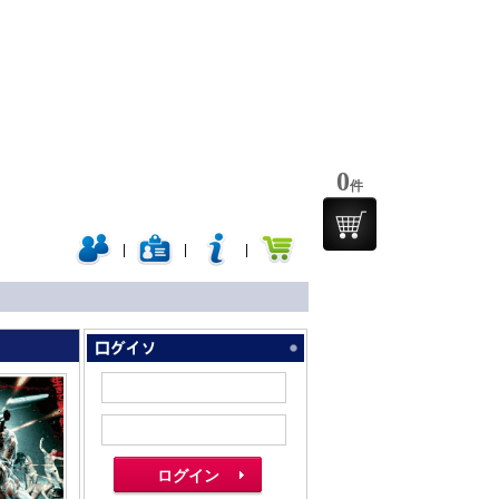
0
件
|
|
|