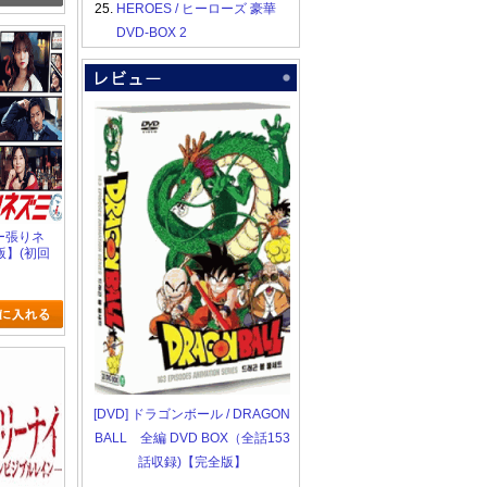
25.
HEROES / ヒーローズ 豪華
DVD-BOX 2
ロー張りネ
版】(初回
[DVD] ドラゴンボール / DRAGON
BALL 全編 DVD BOX（全話153
話収録)【完全版】