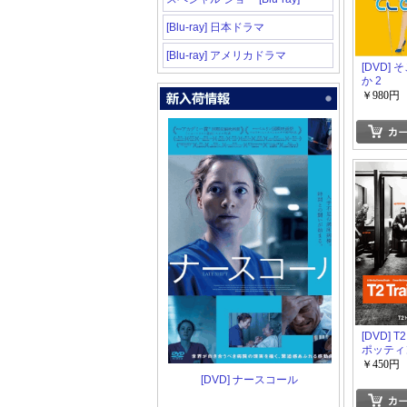
[Blu-ray] 日本ドラマ
[Blu-ray] アメリカドラマ
[DVD]
か 2
￥980円
[DVD] 
ポッティ
￥450円
[DVD] ナースコール