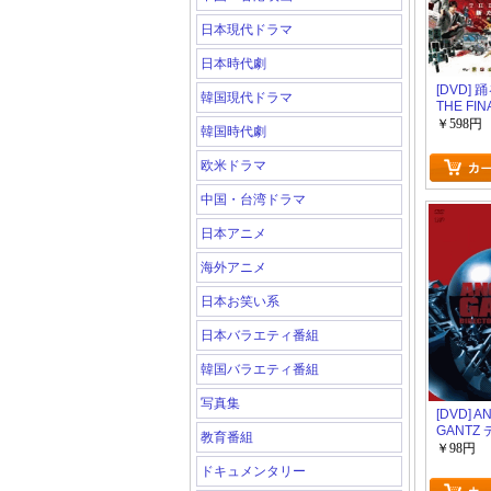
日本現代ドラマ
日本時代劇
[DVD]
韓国現代ドラマ
THE FI
希望
￥598円
韓国時代劇
欧米ドラマ
中国・台湾ドラマ
日本アニメ
海外アニメ
日本お笑い系
日本バラエティ番組
韓国バラエティ番組
写真集
[DVD] A
GANTZ
教育番組
ズカット
￥98円
ドキュメンタリー