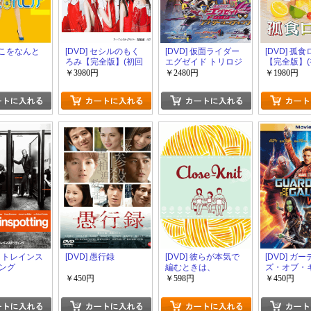
 そこをなんと
[DVD] セシルのもく
[DVD] 仮面ライダー
[DVD] 孤
ろみ【完全版】(初回
エグゼイド トリロジ
【完全版】
生産限定版)
ー アナザー・エンデ
限定版)
￥3980円
￥2480円
￥1980円
ィング【完全版】(初
回生産限定版)
T2 トレインス
[DVD] 愚行録
[DVD] 彼らが本気で
[DVD] ガ
ング
編むときは、
ズ・オブ・
シー:リミッ
￥450円
￥598円
￥450円