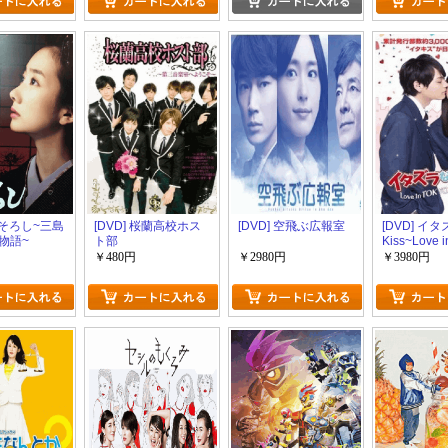
 おそろし~三島
[DVD] 桜蘭高校ホス
[DVD] 空飛ぶ広報室
[DVD] イ
物語~
ト部
Kiss~Love 
￥480円
￥2980円
￥3980円