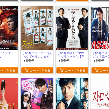
 バーニング・
[DVD] プラージュ ~訳
[DVD] 連続ドラマW
[DVD] ハ
ン
ありばかりのシェア
アキラとあきら【完
ズミ【完全
ハウス~【完全版】
全版】(初回生産限定
生産限定版)
￥1980円
￥3980円
￥3980円
(初回生産限定版)
版)