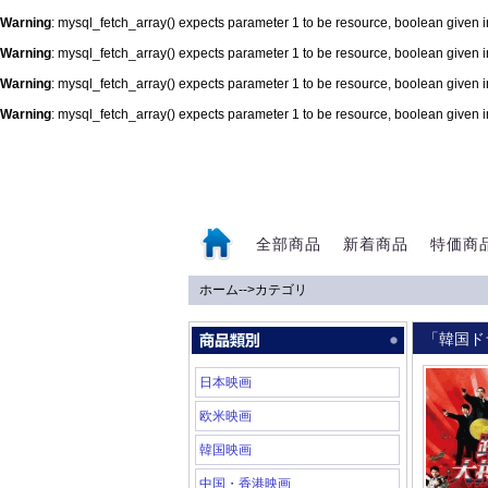
Warning
: mysql_fetch_array() expects parameter 1 to be resource, boolean given 
Warning
: mysql_fetch_array() expects parameter 1 to be resource, boolean given 
Warning
: mysql_fetch_array() expects parameter 1 to be resource, boolean given 
Warning
: mysql_fetch_array() expects parameter 1 to be resource, boolean given 
0
全部商品
新着商品
特価商
ホーム
-->
カテゴリ
「韓国ド
日本映画
欧米映画
韓国映画
中国・香港映画