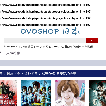
in
/www/wwwroot/dvdshopjapan/class/category.class.php
on line
197
in
/www/wwwroot/dvdshopjapan/class/category.class.php
on line
197
in
/www/wwwroot/dvdshopjapan/class/category.class.php
on line
197
in
/www/wwwroot/dvdshopjapan/class/category.class.php
on line
197
キーワード：
相棒
韓国ドラマ
名探偵コナン
木村拓哉
宮崎駿
宇宙戦艦
品
人気特集
ラマ 日本ドラマ 海外ドラマ 格安DVD 激安DVD販売」