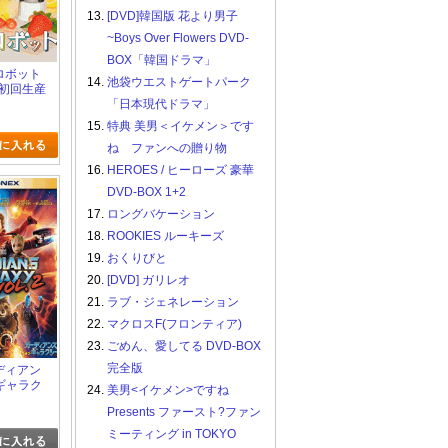
13.
[DVD]韓国版 花より男子
~Boys Over Flowers DVD-
BOX「韓国ドラマ」
食ロボット
14.
池袋ウエストゲートパーク
(初回生産
「日本現代ドラマ」
15.
特典 美男＜イケメン＞です
ね ファンへの贈り物
16.
HEROES / ヒーローズ 豪華
DVD-BOX 1+2
17.
ロングバケーション
18.
ROOKIES ルーキーズ
19.
おくりびと
20.
[DVD] ガリレオ
21.
ラブ・ジェネレーション
22.
マクロスF(フロンティア)
23.
ごめん、愛してる DVD-BOX
完全版
ーディアン
ギャラク
24.
美男<イケメン>ですね
クス
Presents ファースト?ファン
ミーティング in TOKYO