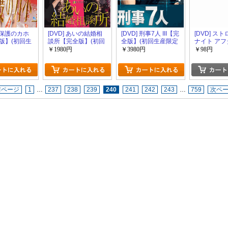
 過保護のカホ
[DVD] あいの結婚相
[DVD] 刑事7人 III【完
[DVD] ス
版】(初回生
談所【完全版】(初回
全版】(初回生産限定
ナイト アフ
)
生産限定版)
版)
ザ・インビ
￥1980円
￥3980円
￥98円
イン
前ページ
1
…
237
238
239
240
241
242
243
…
759
次ペ