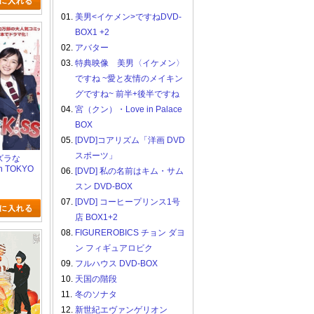
01.
美男<イケメン>ですねDVD-
BOX1 +2
02.
アバター
03.
特典映像 美男〈イケメン〉
ですね ~愛と友情のメイキン
グですね~ 前半+後半ですね
04.
宮（クン）・Love in Palace
BOX
05.
[DVD]コアリズム「洋画 DVD
スポーツ」
タズラな
in TOKYO
06.
[DVD] 私の名前はキム・サム
スン DVD-BOX
07.
[DVD] コーヒープリンス1号
店 BOX1+2
08.
FIGUREROBICS チョン ダヨ
ン フィギュアロビク
09.
フルハウス DVD-BOX
10.
天国の階段
11.
冬のソナタ
12.
新世紀エヴァンゲリオン