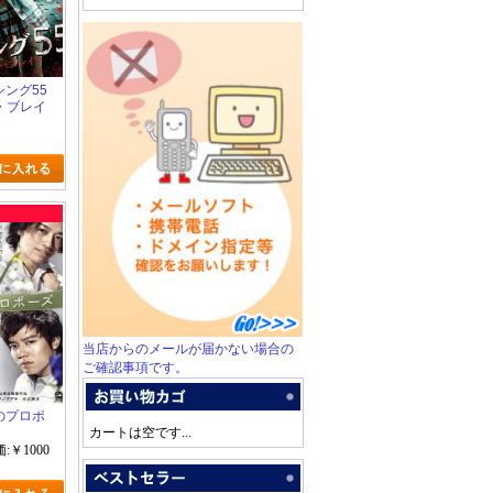
ッシング55
・ブレイ
当店からのメールが届かない場合の
ご確認事項です。
上のプロポ
カートは空です...
:￥1000