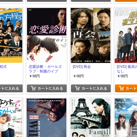
程式
恋愛診断・ガールズ
[DVD] 再会
[DVD] 最
ラブ・制服のイブ
なし
￥98円
￥98円
￥98円