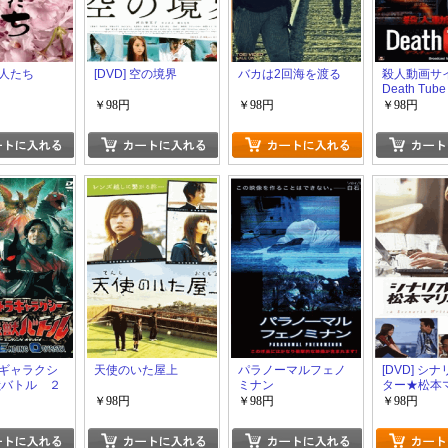
人たち
[DVD] 空の境界
バカは2回海を渡る
殺人動画サ
Death Tube
￥98円
￥98円
￥98円
ギャラクシ
天使のいた屋上
パラノーマルフェノ
[DVD] シ
獣バトル ２
ミナン
ター★松本
課題
￥98円
￥98円
￥98円