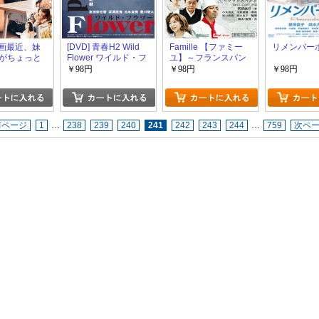
 映画最近、妹
[DVD] 青春H2 Wild
Famille 【ファミー
リメンバー
がちょっと
Flower ワイルド・フ
ユ】～フランスパン
んだが。
ラワー
と私～
￥98円
￥98円
￥98円
前ページ
1
…
238
239
240
241
242
243
244
…
759
次ペ