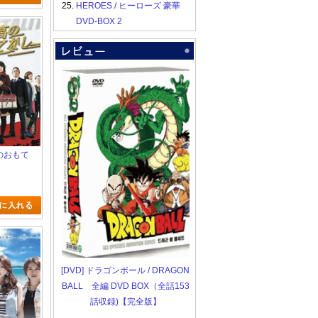
25.
HEROES / ヒーローズ 豪華
DVD-BOX 2
高のおもて
[DVD] ドラゴンボール / DRAGON
BALL 全編 DVD BOX（全話153
話収録)【完全版】