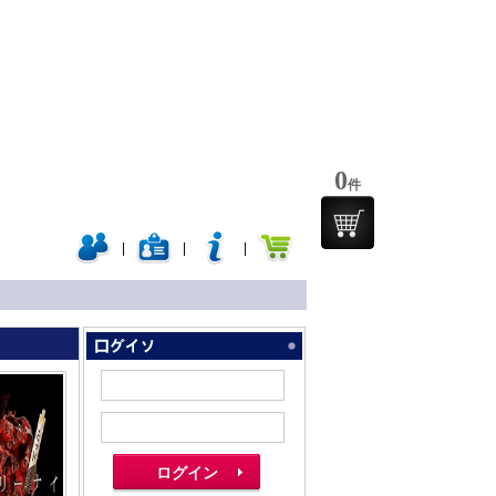
0
件
|
|
|