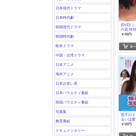
日本現代ドラマ
日本時代劇
[DVD]
韓国現代ドラマ
の花 特
￥98円
韓国時代劇
欧米ドラマ
中国・台湾ドラマ
日本アニメ
海外アニメ
日本お笑い系
日本バラエティ番組
韓国バラエティ番組
写真集
悦子のエ
るいは愛
教育番組
の海~
￥98円
ドキュメンタリー