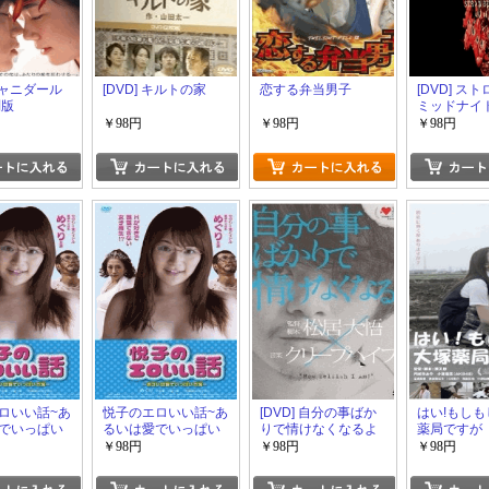
 シャニダール
[DVD] キルトの家
恋する弁当男子
[DVD] ス
別版
ミッドナイ
￥98円
￥98円
￥98円
ロいい話~あ
悦子のエロいい話~あ
[DVD] 自分の事ばか
はい!もし
でいっぱい
るいは愛でいっぱい
りで情けなくなるよ
薬局ですが
の海~
￥98円
￥98円
￥98円