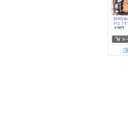
[DVD]
のようす
おかしい
￥98円