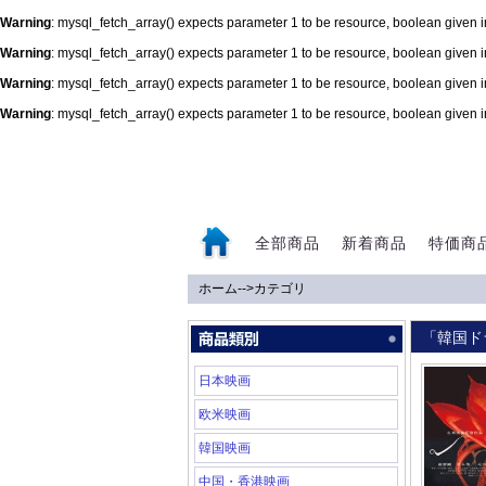
Warning
: mysql_fetch_array() expects parameter 1 to be resource, boolean given 
Warning
: mysql_fetch_array() expects parameter 1 to be resource, boolean given 
Warning
: mysql_fetch_array() expects parameter 1 to be resource, boolean given 
Warning
: mysql_fetch_array() expects parameter 1 to be resource, boolean given 
0
全部商品
新着商品
特価商
ホーム
-->
カテゴリ
「韓国ド
日本映画
欧米映画
韓国映画
中国・香港映画