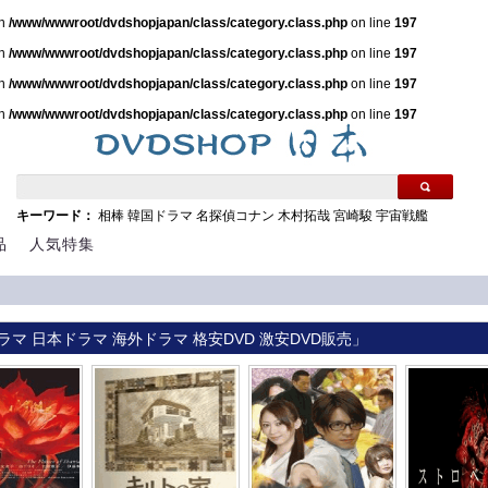
in
/www/wwwroot/dvdshopjapan/class/category.class.php
on line
197
in
/www/wwwroot/dvdshopjapan/class/category.class.php
on line
197
in
/www/wwwroot/dvdshopjapan/class/category.class.php
on line
197
in
/www/wwwroot/dvdshopjapan/class/category.class.php
on line
197
キーワード：
相棒
韓国ドラマ
名探偵コナン
木村拓哉
宮崎駿
宇宙戦艦
品
人気特集
ラマ 日本ドラマ 海外ドラマ 格安DVD 激安DVD販売」