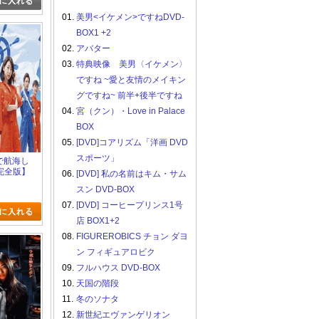
01.
美男<イケメン>ですねDVD-
BOX1 +2
02.
アバター
03.
特典映像 美男〈イケメン〉
ですね ~愛と友情のメイキン
グですね~ 前半+後半ですね
04.
宮（クン）・Love in Palace
BOX
05.
[DVD]コアリズム「洋画 DVD
スポーツ」
ジで航海し
完全版】
06.
[DVD] 私の名前はキム・サム
定版)
スン DVD-BOX
07.
[DVD] コーヒープリンス1号
店 BOX1+2
08.
FIGUREROBICS チョン ダヨ
ン フィギュアロビク
09.
フルハウス DVD-BOX
10.
天国の階段
11.
冬のソナタ
12.
新世紀エヴァンゲリオン