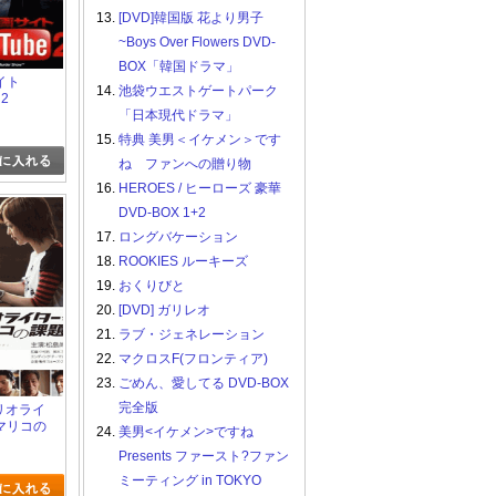
13.
[DVD]韓国版 花より男子
~Boys Over Flowers DVD-
BOX「韓国ドラマ」
イト
14.
池袋ウエストゲートパーク
 2
「日本現代ドラマ」
15.
特典 美男＜イケメン＞です
ね ファンへの贈り物
16.
HEROES / ヒーローズ 豪華
DVD-BOX 1+2
17.
ロングバケーション
18.
ROOKIES ルーキーズ
19.
おくりびと
20.
[DVD] ガリレオ
21.
ラブ・ジェネレーション
22.
マクロスF(フロンティア)
23.
ごめん、愛してる DVD-BOX
完全版
ナリオライ
マリコの
24.
美男<イケメン>ですね
Presents ファースト?ファン
ミーティング in TOKYO