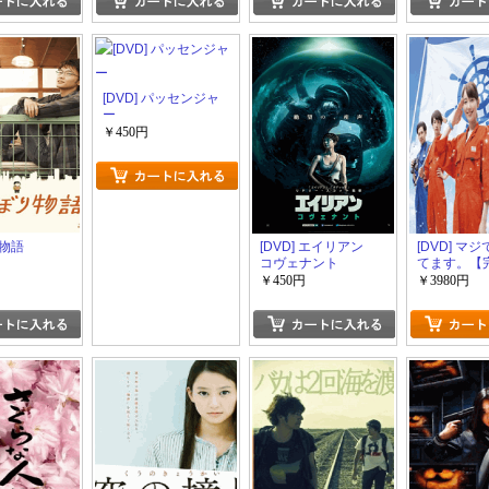
[DVD] パッセンジャ
ー
￥450円
物語
[DVD] エイリアン
[DVD] マ
コヴェナント
てます。【
(初回生産限
￥450円
￥3980円