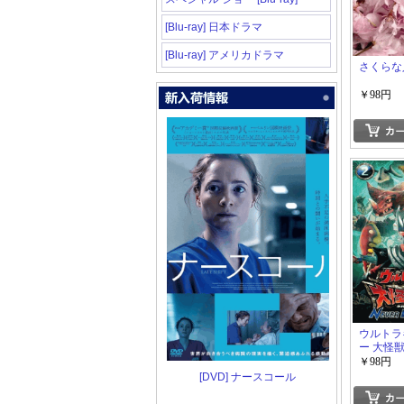
[Blu-ray] 日本ドラマ
[Blu-ray] アメリカドラマ
さくらな
￥98円
ウルトラ
ー 大怪
￥98円
[DVD] ナースコール