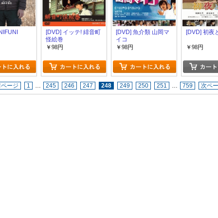
NIFUNI
[DVD] イッテ! 緋音町
[DVD] 魚介類 山岡マ
[DVD] 初
怪絵巻
イコ
￥98円
￥98円
￥98円
前ページ
1
…
245
246
247
248
249
250
251
…
759
次ペ