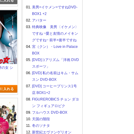
01.
美男<イケメン>ですねDVD-
BOX1 +2
02.
アバター
03.
特典映像 美男〈イケメン〉
ですね ~愛と友情のメイキン
グですね~ 前半+後半ですね
04.
宮（クン）・Love in Palace
BOX
05.
[DVD]コアリズム「洋画 DVD
スポーツ」
捜研の女 シ
06.
[DVD] 私の名前はキム・サム
スン DVD-BOX
07.
[DVD] コーヒープリンス1号
店 BOX1+2
08.
FIGUREROBICS チョン ダヨ
ン フィギュアロビク
09.
フルハウス DVD-BOX
10.
天国の階段
11.
冬のソナタ
12.
新世紀エヴァンゲリオン