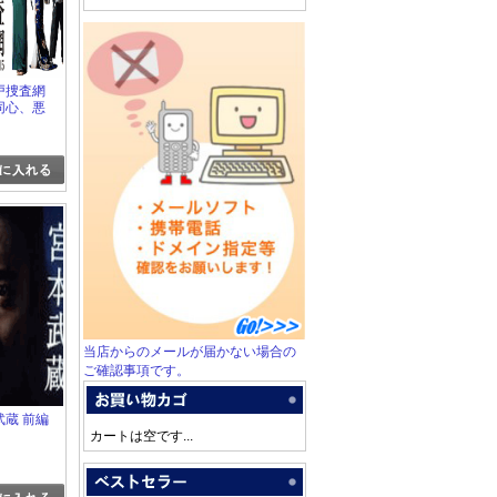
江戸捜査網
密同心、悪
当店からのメールが届かない場合の
ご確認事項です。
本武蔵 前編
カートは空です...