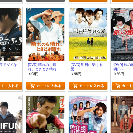
 最高でダメな
[DVD] 晴れのち晴
[DVD] 明日に架ける
[DVD] 旅
編
れ、ときどき晴れ
愛
明日へ
￥98円
￥98円
￥98円