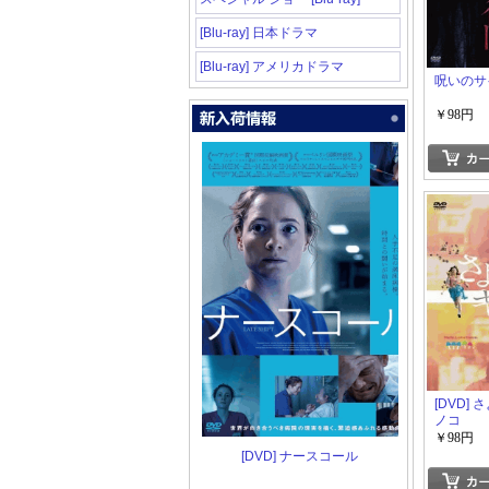
[Blu-ray] 日本ドラマ
[Blu-ray] アメリカドラマ
呪いのサ
￥98円
[DVD]
ノコ
￥98円
[DVD] ナースコール