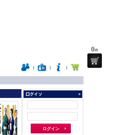
0
件
|
|
|