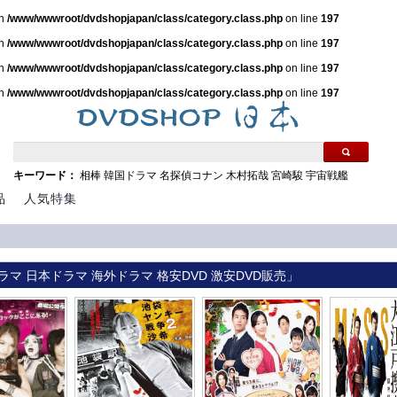
in
/www/wwwroot/dvdshopjapan/class/category.class.php
on line
197
in
/www/wwwroot/dvdshopjapan/class/category.class.php
on line
197
in
/www/wwwroot/dvdshopjapan/class/category.class.php
on line
197
in
/www/wwwroot/dvdshopjapan/class/category.class.php
on line
197
キーワード：
相棒
韓国ドラマ
名探偵コナン
木村拓哉
宮崎駿
宇宙戦艦
品
人気特集
ラマ 日本ドラマ 海外ドラマ 格安DVD 激安DVD販売」