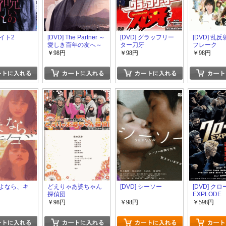
イト2
[DVD] The Partner ～
[DVD] グラッフリー
[DVD] 乱
愛しき百年の友へ～
ター刀牙
フレーク
￥98円
￥98円
￥98円
 さよなら、キ
どえりゃあ婆ちゃん
[DVD] シーソー
[DVD] クロ
探偵団
EXPLODE
￥98円
￥98円
￥598円