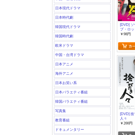
日本現代ドラマ
日本時代劇
[DVD]
韓国現代ドラマ
ブ・ロッ
￥98円
韓国時代劇
欧米ドラマ
中国・台湾ドラマ
日本アニメ
海外アニメ
日本お笑い系
日本バラエティ番組
韓国バラエティ番組
写真集
[DVD]
人々
教育番組
￥200円
ドキュメンタリー