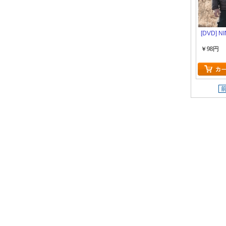
[DVD] NI
￥98円