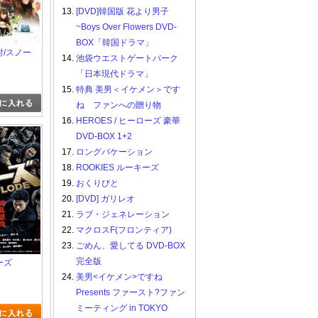
13.
[DVD]韓国版 花より男子
~Boys Over Flowers DVD-
BOX「韓国ドラマ」
反射/スノー
14.
池袋ウエストゲートパーク
「日本現代ドラマ」
15.
特典 美男＜イケメン＞です
ね ファンへの贈り物
16.
HEROES / ヒーローズ 豪華
DVD-BOX 1+2
17.
ロングバケーション
18.
ROOKIES ルーキーズ
19.
おくりびと
20.
[DVD] ガリレオ
21.
ラブ・ジェネレーション
22.
マクロスF(フロンティア)
23.
ごめん、愛してる DVD-BOX
完全版
ーズ
24.
美男<イケメン>ですね
Presents ファースト?ファン
ミーティング in TOKYO