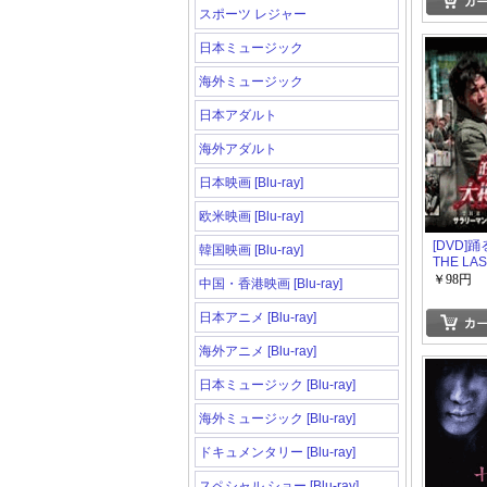
スポーツ レジャー
日本ミュージック
海外ミュージック
日本アダルト
海外アダルト
日本映画 [Blu-ray]
欧米映画 [Blu-ray]
[DVD]
韓国映画 [Blu-ray]
THE LA
ーマン刑
￥98円
中国・香港映画 [Blu-ray]
難事件「
事/アク
日本アニメ [Blu-ray]
海外アニメ [Blu-ray]
日本ミュージック [Blu-ray]
海外ミュージック [Blu-ray]
ドキュメンタリー [Blu-ray]
スペシャル ショー [Blu-ray]