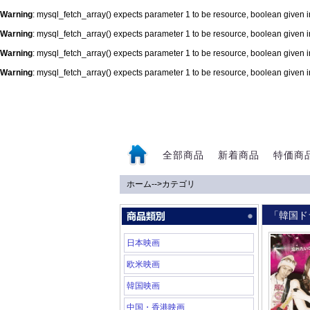
Warning
: mysql_fetch_array() expects parameter 1 to be resource, boolean given 
Warning
: mysql_fetch_array() expects parameter 1 to be resource, boolean given 
Warning
: mysql_fetch_array() expects parameter 1 to be resource, boolean given 
Warning
: mysql_fetch_array() expects parameter 1 to be resource, boolean given 
0
全部商品
新着商品
特価商
ホーム
-->
カテゴリ
「韓国ド
日本映画
欧米映画
韓国映画
中国・香港映画