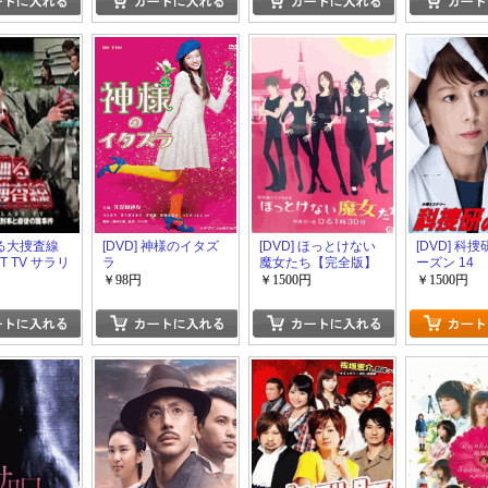
踊る大捜査線
[DVD] 神様のイタズ
[DVD] ほっとけない
[DVD] 科
ST TV サラリ
ラ
魔女たち【完全版】
ーズン 14
事と最後の
(初回生産限定版)
￥98円
￥1500円
￥1500円
邦画DVD/刑
ション」