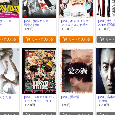
 ソウル・オ
[DVD] 池袋ヤンキー
[DVD] キャロリング~
[DVD] 大
ク
戦争2 沙希
クリスマスの奇跡~
2015~隠
を斬る!~
￥98円
￥1980円
￥1980円
 捨てがたき
[DVD] TOKYO TRIBE/
[DVD] 愛の渦
[DVD] 宮
トーキョー・トライ
＋後編
ブ
￥200円
￥98円
￥200円