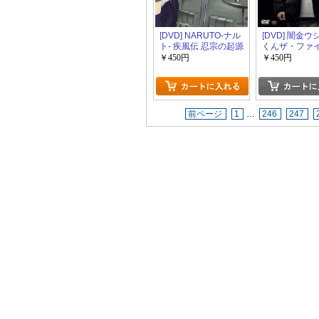
[DVD] NARUTO-ナル
[DVD] 闇金
ト- 疾風伝 忍宗の起源
くんザ・ファ
~二つの魂インドラ・
￥450円
￥450円
アシュラ~
前ページ
1
…
246
247