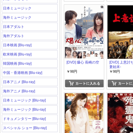
日本ミュージック
海外ミュージック
日本アダルト
海外アダルト
日本映画 [Blu-ray]
欧米映画 [Blu-ray]
[DVD] 爆心 長崎の空
[DVD] 上意討
韓国映画 [Blu-ray]
妻始末-
￥98円
￥98円
中国・香港映画 [Blu-ray]
日本アニメ [Blu-ray]
海外アニメ [Blu-ray]
日本ミュージック [Blu-ray]
海外ミュージック [Blu-ray]
ドキュメンタリー [Blu-ray]
スペシャル ショー [Blu-ray]