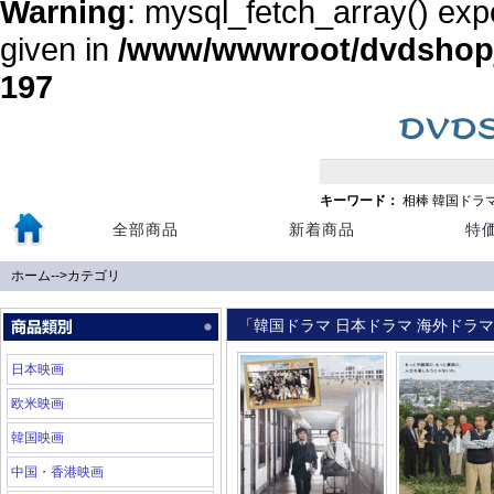
Warning
: mysql_fetch_array() exp
given in
/www/wwwroot/dvdshopja
197
キーワード：
相棒
韓国ドラ
全部商品
新着商品
特
ホーム
-->
カテゴリ
「韓国ドラマ 日本ドラマ 海外ドラマ 
日本映画
欧米映画
韓国映画
中国・香港映画