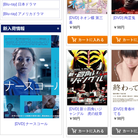
[Blu-ray] 日本ドラマ
[Blu-ray] アメリカドラマ
[DVD] ネオン蝶 第三
[DVD] 殉霊鬼
幕
￥98円
￥98円
[DVD] 新☆四角いジ
[DVD] 青春
ャングル 虎の紋章
てる
￥98円
￥98円
[DVD] ナースコール