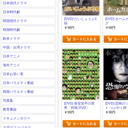
日本現代ドラマ
日本時代劇
[DVD] だいじょうぶ3
[DVD] ホー
韓国現代ドラマ
組
グ
￥98円
￥98円
韓国時代劇
欧米ドラマ
中国・台湾ドラマ
日本アニメ
海外アニメ
日本お笑い系
日本バラエティ番組
韓国バラエティ番組
写真集
[DVD] 喜安浩平の世
[DVD] 恐怖
界「邦画 DVD」
ト つぶやく谺
教育番組
￥98円
￥98円
ドキュメンタリー
スポーツ レジャー