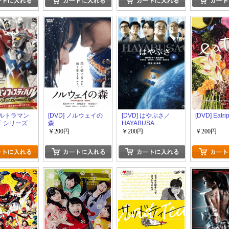
 ウルトラマン
[DVD] ノルウェイの
[DVD] はやぶさ／
[DVD] Eatri
VE シリーズ
森
HAYABUSA
マンフェス
￥200円
￥200円
￥200円
012 第1部
ラセブン 進
果てまでも!
DVD 特撮ド