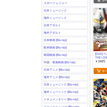
スポーツ レジャー
日本ミュージック
海外ミュージック
日本アダルト
海外アダルト
日本映画 [Blu-ray]
欧米映画 [Blu-ray]
[DVD]
韓国映画 [Blu-ray]
THE LI
ウルトラ
￥200円
中国・香港映画 [Blu-ray]
ティバル2
「ウルト
日本アニメ [Blu-ray]
め銀河の
」「邦画
海外アニメ [Blu-ray]
ラマ」
日本ミュージック [Blu-ray]
海外ミュージック [Blu-ray]
ドキュメンタリー [Blu-ray]
スペシャル ショー [Blu-ray]