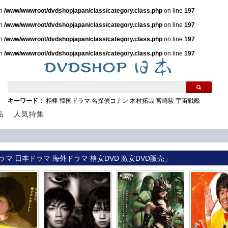
in
/www/wwwroot/dvdshopjapan/class/category.class.php
on line
197
in
/www/wwwroot/dvdshopjapan/class/category.class.php
on line
197
in
/www/wwwroot/dvdshopjapan/class/category.class.php
on line
197
in
/www/wwwroot/dvdshopjapan/class/category.class.php
on line
197
キーワード：
相棒
韓国ドラマ
名探偵コナン
木村拓哉
宮崎駿
宇宙戦艦
品
人気特集
ラマ 日本ドラマ 海外ドラマ 格安DVD 激安DVD販売」