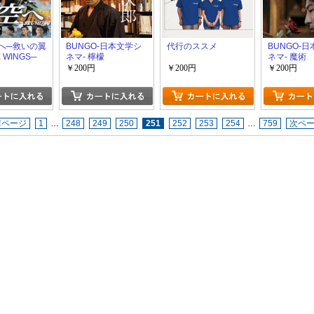
 空へ─救いの翼
BUNGO-日本文学シ
代行のススメ
BUNGO-
 WINGS─
ネマ- 檸檬
ネマ- 魔術
￥200円
￥200円
￥200円
前ページ
1
…
248
249
250
251
252
253
254
…
759
次ペ