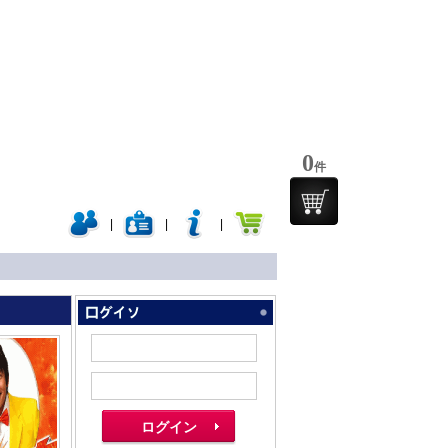
0
件
|
|
|