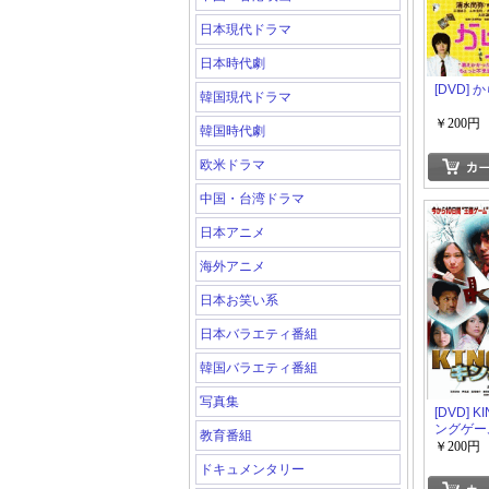
日本現代ドラマ
日本時代劇
[DVD] 
韓国現代ドラマ
￥200円
韓国時代劇
欧米ドラマ
中国・台湾ドラマ
日本アニメ
海外アニメ
日本お笑い系
日本バラエティ番組
韓国バラエティ番組
写真集
[DVD] K
ングゲー
教育番組
￥200円
ドキュメンタリー