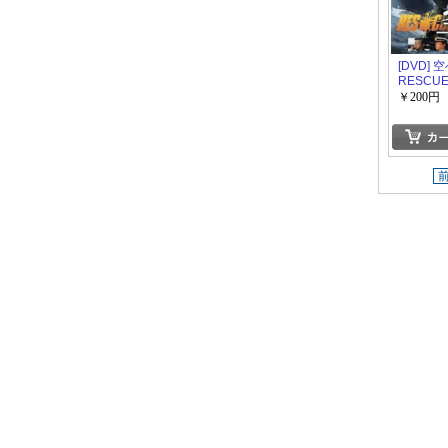
[DVD]
RESCUE
￥200円