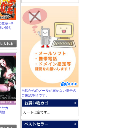
跡の教室~そ
舞い降り
当店からのメールが届かない場合の
ご確認事項です。
女囚アヤカ
調教
カートは空です...