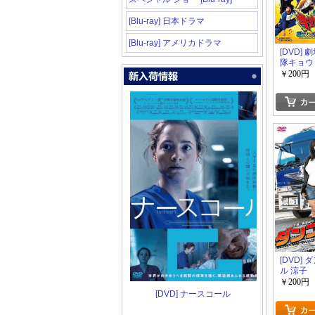
[Blu-ray] 日本ドラマ
[Blu-ray] アメリカドラマ
[DVD]
隊キョウ
ー ガブ
￥200円
ブ・ミュ
[DVD]
ル 涼子
￥200円
[DVD] ナースコール