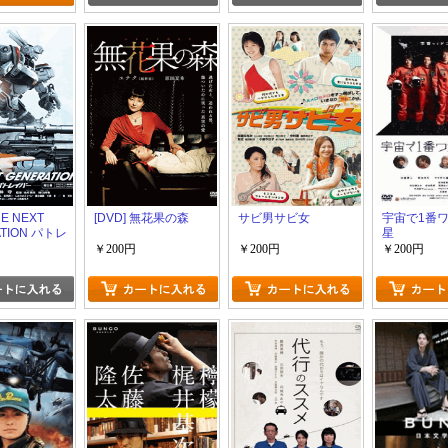
HE NEXT
[DVD] 無花果の森
サビ男サビ女
宇宙で1番
TION パトレ
星
5章
￥200円
￥200円
￥200円