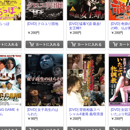
からっぽ
[DVD] クロユリ団地
[DVD] 猛毒Y談 吸血!
[DVD] 奇
女王蜂!!
の時、仏が
た！~
￥200円
￥200円
￥200円
ING GAME キ
[DVD] 女子高生のは
[DVD] 背徳相姦スペ
[DVD] 
ム
らわた
シャル4連発 義母浪漫
いたぶり牝
￥98円
￥200円
￥200円