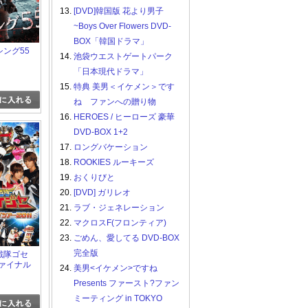
13.
[DVD]韓国版 花より男子
~Boys Over Flowers DVD-
BOX「韓国ドラマ」
ッシング55
14.
池袋ウエストゲートパーク
「日本現代ドラマ」
15.
特典 美男＜イケメン＞です
ね ファンへの贈り物
16.
HEROES / ヒーローズ 豪華
DVD-BOX 1+2
17.
ロングバケーション
18.
ROOKIES ルーキーズ
19.
おくりびと
20.
[DVD] ガリレオ
21.
ラブ・ジェネレーション
22.
マクロスF(フロンティア)
23.
ごめん、愛してる DVD-BOX
完全版
装戦隊ゴセ
ファイナル
24.
美男<イケメン>ですね
2011
Presents ファースト?ファン
ミーティング in TOKYO