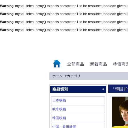
Warning
: mysql_fetch_array() expects parameter 1 to be resource, boolean given 
Warning
: mysql_fetch_array() expects parameter 1 to be resource, boolean given 
Warning
: mysql_fetch_array() expects parameter 1 to be resource, boolean given 
Warning
: mysql_fetch_array() expects parameter 1 to be resource, boolean given 
0
全部商品
新着商品
特価商
ホーム
-->
カテゴリ
「韓国ド
日本映画
欧米映画
韓国映画
中国・香港映画