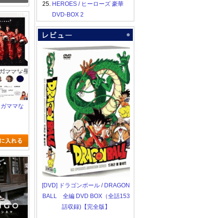
25.
HEROES / ヒーローズ 豪華
DVD-BOX 2
ワガママな
[DVD] ドラゴンボール / DRAGON
BALL 全編 DVD BOX（全話153
話収録)【完全版】