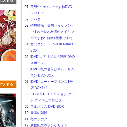
01.
美男<イケメン>ですねDVD-
BOX1 +2
02.
アバター
03.
特典映像 美男〈イケメン〉
ですね ~愛と友情のメイキン
グですね~ 前半+後半ですね
04.
宮（クン）・Love in Palace
BOX
05.
[DVD]コアリズム「洋画 DVD
スポーツ」
p
06.
[DVD] 私の名前はキム・サム
スン DVD-BOX
07.
[DVD] コーヒープリンス1号
店 BOX1+2
08.
FIGUREROBICS チョン ダヨ
ン フィギュアロビク
09.
フルハウス DVD-BOX
10.
天国の階段
11.
冬のソナタ
12.
新世紀エヴァンゲリオン