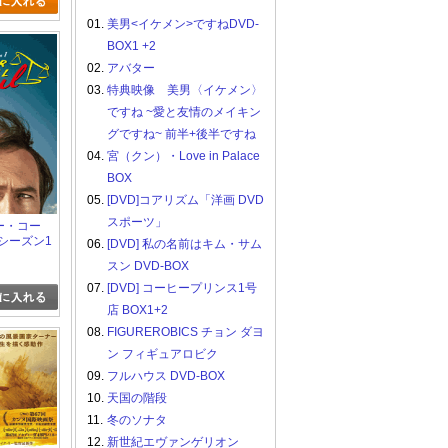
01.
美男<イケメン>ですねDVD-
BOX1 +2
02.
アバター
03.
特典映像 美男〈イケメン〉
ですね ~愛と友情のメイキン
グですね~ 前半+後半ですね
04.
宮（クン）・Love in Palace
BOX
05.
[DVD]コアリズム「洋画 DVD
スポーツ」
ター・コー
シーズン1
06.
[DVD] 私の名前はキム・サム
 BOX(初
スン DVD-BOX
07.
[DVD] コーヒープリンス1号
店 BOX1+2
08.
FIGUREROBICS チョン ダヨ
ン フィギュアロビク
09.
フルハウス DVD-BOX
10.
天国の階段
11.
冬のソナタ
12.
新世紀エヴァンゲリオン