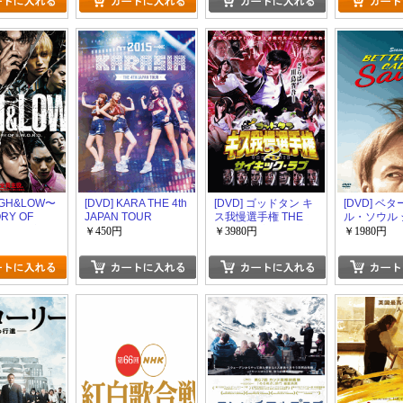
HiGH&LOW〜
[DVD] KARA THE 4th
[DVD] ゴッドタン キ
[DVD] ベ
ORY OF
JAPAN TOUR
ス我慢選手権 THE
ル・ソウル 
R.D.〜【完全
2015“KARASIA”
MOVIE【完全版】(初
COMPLETE
￥450円
￥3980円
￥1980円
回生産限定版)
回生産限定版)
回限定版)