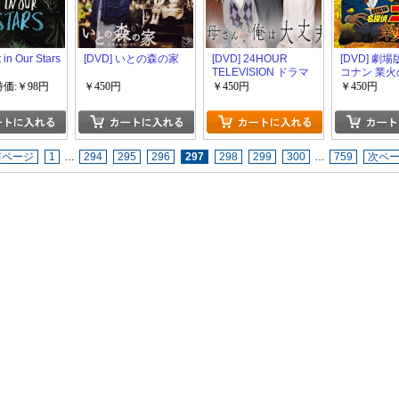
 in Our Stars
[DVD] いとの森の家
[DVD] 24HOUR
[DVD] 劇
TELEVISION ドラマ
コナン 業
スペシャル2015母さ
特価:￥98円
￥450円
￥450円
￥450円
ん、俺は大丈夫
前ページ
1
…
294
295
296
297
298
299
300
…
759
次ペ