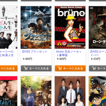
 シャーリーの
[DVD] プランゼット
bruno 完全ノーカッ
[DVD] ロ
と転落人生
ト豪華版
イバー
￥480円
￥480円
￥450円