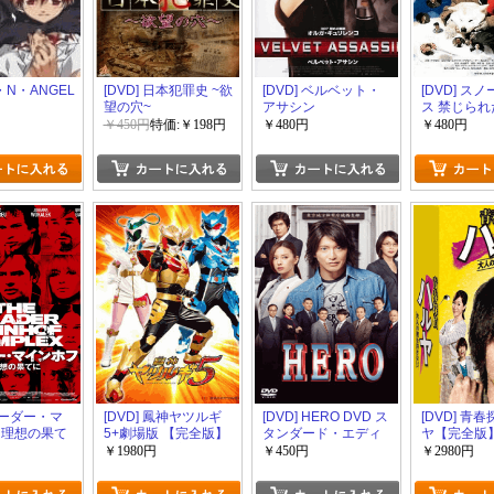
D・N・ANGEL
[DVD] 日本犯罪史 ~欲
[DVD] ベルベット・
[DVD] ス
望の穴~
アサシン
ス 禁じら
ロディ
￥450円
特価:￥198円
￥480円
￥480円
 バーダー・マ
[DVD] 鳳神ヤツルギ
[DVD] HERO DVD ス
[DVD] 青
 理想の果て
5+劇場版 【完全版】
タンダード・エディ
ヤ【完全版
(初回生産限定版)
ション(2015)
産限定版)
￥1980円
￥450円
￥2980円