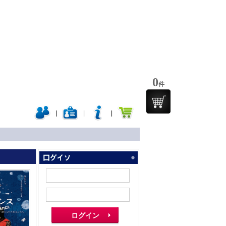
0
件
|
|
|