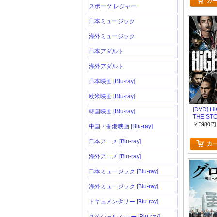
スポーツ レジャー
日本ミュージック
海外ミュージック
日本アダルト
海外アダルト
日本映画 [Blu-ray]
欧米映画 [Blu-ray]
[DVD] 
韓国映画 [Blu-ray]
THE ST
S.W.O.
￥3980円
中国・香港映画 [Blu-ray]
版】(初
日本アニメ [Blu-ray]
海外アニメ [Blu-ray]
日本ミュージック [Blu-ray]
海外ミュージック [Blu-ray]
ドキュメンタリー [Blu-ray]
スペシャル ショー [Blu-ray]