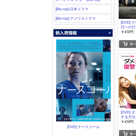
[Blu-ray] 日本ドラマ
[Blu-ray] アメリカドラマ
[DVD]
日への行
￥450円
[DVD]
する方法
￥450円
[DVD] ナースコール