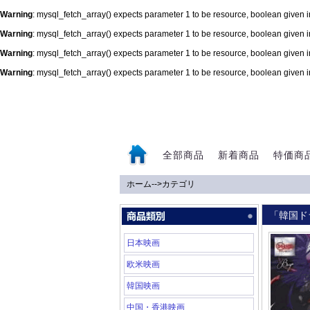
Warning
: mysql_fetch_array() expects parameter 1 to be resource, boolean given 
Warning
: mysql_fetch_array() expects parameter 1 to be resource, boolean given 
Warning
: mysql_fetch_array() expects parameter 1 to be resource, boolean given 
Warning
: mysql_fetch_array() expects parameter 1 to be resource, boolean given 
0
全部商品
新着商品
特価商
ホーム
-->
カテゴリ
「韓国ド
日本映画
欧米映画
韓国映画
中国・香港映画