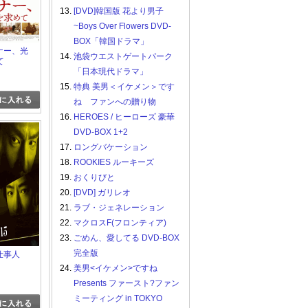
13.
[DVD]韓国版 花より男子
~Boys Over Flowers DVD-
BOX「韓国ドラマ」
ーナー、光
14.
池袋ウエストゲートパーク
て
「日本現代ドラマ」
15.
特典 美男＜イケメン＞です
ね ファンへの贈り物
16.
HEROES / ヒーローズ 豪華
DVD-BOX 1+2
17.
ロングバケーション
18.
ROOKIES ルーキーズ
19.
おくりびと
20.
[DVD] ガリレオ
21.
ラブ・ジェネレーション
22.
マクロスF(フロンティア)
23.
ごめん、愛してる DVD-BOX
完全版
殺仕事人
24.
美男<イケメン>ですね
Presents ファースト?ファン
ミーティング in TOKYO