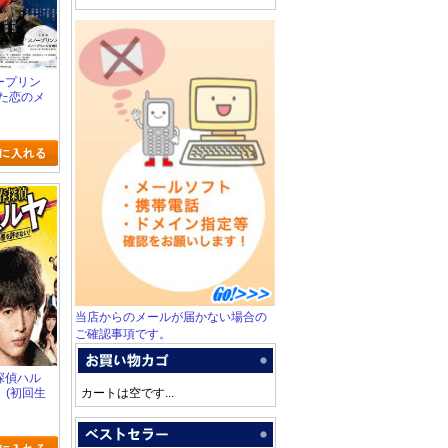
ノープリン
れた恋のメ
当店からのメールが届かない場合の
ご確認事項です。
春探偵ハル
】(初回生
カートは空です...