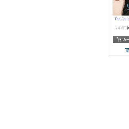
The Fault
￥480円