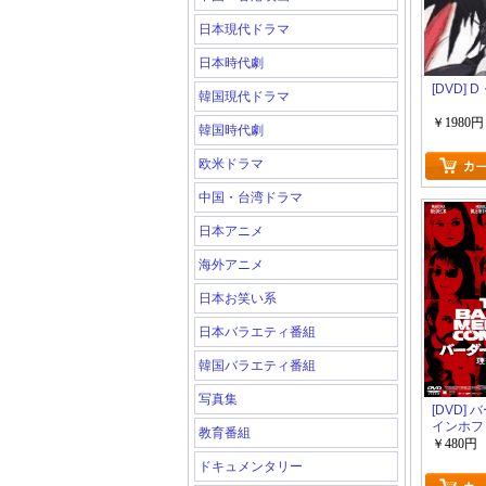
日本現代ドラマ
日本時代劇
[DVD] 
韓国現代ドラマ
￥1980円
韓国時代劇
欧米ドラマ
中国・台湾ドラマ
日本アニメ
海外アニメ
日本お笑い系
日本バラエティ番組
韓国バラエティ番組
写真集
[DVD]
インホフ
教育番組
に
￥480円
ドキュメンタリー