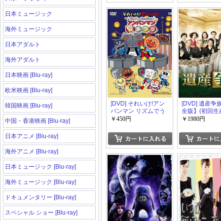
日本ミュージック
海外ミュージック
日本アダルト
海外アダルト
日本映画 [Blu-ray]
欧米映画 [Blu-ray]
[DVD] それいけ!アン
[DVD] 遺産
韓国映画 [Blu-ray]
パンマン リズムでう
全版】(初回生
たおう! アンパンマン
版)
￥450円
￥1980円
中国・香港映画 [Blu-ray]
夏まつり
日本アニメ [Blu-ray]
海外アニメ [Blu-ray]
日本ミュージック [Blu-ray]
海外ミュージック [Blu-ray]
ドキュメンタリー [Blu-ray]
スペシャル ショー [Blu-ray]