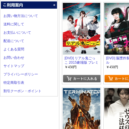
お買い物方法について
送料に関して
お支払いについて
配送について
よくある質問
お問い合わせ
[DVD] リアル鬼ごっ
[DVD] 脳漿
こ 2015劇場版 プレミ
ル
サイトマップ
アム・エディション
￥450円
￥450円
プライバシーポリシー
特定商取引表
割引クーポン・ポイント