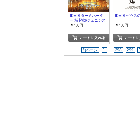
[DVD] ターミネータ
[DVD] ゼウ
ー:新起動/ジェニシス
￥450円
￥450円
前ページ
1
…
298
299