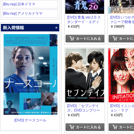
[Blu-ray] 日本ドラマ
[Blu-ray] アメリカドラマ
[DVD] 青鬼 ver.2.0 ス
[DVD] いつ
タンダード・エディ
ァニーで朝食
ション
1+2【完全版】
￥450円
￥1980円
生産限定版)
[DVD] 「セブンデイ
[DVD] イニ
ズ」DVDコンプリー
ョン・ラブ
ト版
￥450円
￥450円
[DVD] ナースコール