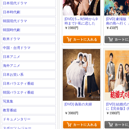
日本現代ドラマ
日本時代劇
[DVD] 5→9(5時から9
[DVD] 劇場版
韓国現代ドラマ
時まで)~私に恋した
南の島へ行く 
お坊さん~【完全版】
￥1980円
￥450円
韓国時代劇
(初回生産限定版)
欧米ドラマ
中国・台湾ドラマ
日本アニメ
海外アニメ
日本お笑い系
日本バラエティ番組
韓国バラエティ番組
写真集
[DVD] 偽装の夫婦
[DVD] 結婚
に【完全版】(
教育番組
産限定版)
￥3980円
￥1980円
ドキュメンタリー
スポーツ レジャー