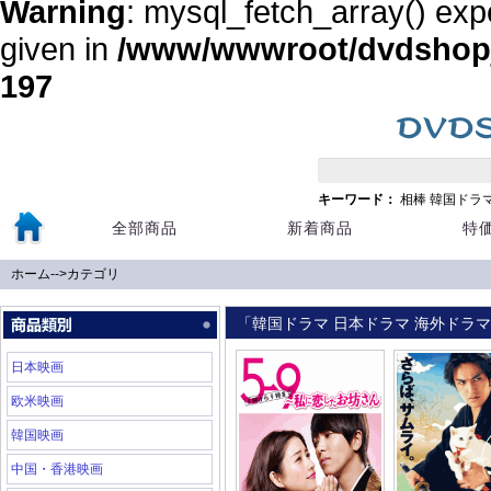
Warning
: mysql_fetch_array() exp
given in
/www/wwwroot/dvdshopja
197
キーワード：
相棒
韓国ドラ
全部商品
新着商品
特
ホーム
-->
カテゴリ
「韓国ドラマ 日本ドラマ 海外ドラマ 
日本映画
欧米映画
韓国映画
中国・香港映画