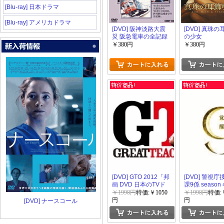
[Blu-ray] 日本ドラマ
[Blu-ray] アメリカドラマ
[DVD] 阪神淡路大震
[DVD] 真珠
災 阪急電車の全記録
の少女
ドキュメント1405日
￥380円
￥380円
[DVD] GTO 2012「邦
[DVD] 警視
画 DVD 日本のTVド
課9係 season 
ラマ」
￥1998円
特価:￥1050
￥1998円
特価:￥
円
円
[DVD] ナースコール