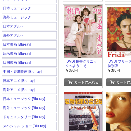
日本ミュージック
海外ミュージック
日本アダルト
海外アダルト
日本映画 [Blu-ray]
欧米映画 [Blu-ray]
[DVD] 桃香クリニッ
[DVD] フリーダ
韓国映画 [Blu-ray]
クへようこそ
特別版
￥380円
￥380円
中国・香港映画 [Blu-ray]
日本アニメ [Blu-ray]
海外アニメ [Blu-ray]
日本ミュージック [Blu-ray]
海外ミュージック [Blu-ray]
ドキュメンタリー [Blu-ray]
スペシャル ショー [Blu-ray]