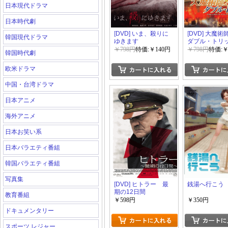
日本現代ドラマ
日本時代劇
[DVD] いま、殺りに
[DVD] 大魔術師
韓国現代ドラマ
ゆきます
ダブル・トリ
￥798円
特価:￥140円
￥798円
特価:￥
韓国時代劇
欧米ドラマ
中国・台湾ドラマ
日本アニメ
海外アニメ
日本お笑い系
日本バラエティ番組
韓国バラエティ番組
写真集
[DVD] ヒトラー 最
銭湯へ行こう
期の12日間
教育番組
￥598円
￥350円
ドキュメンタリー
スポーツ レジャー