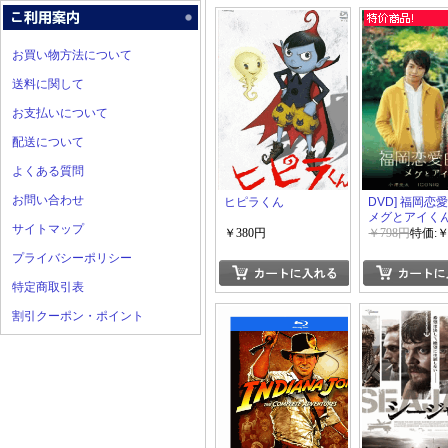
お買い物方法について
送料に関して
お支払いについて
配送について
よくある質問
お問い合わせ
ヒピラくん
DVD] 福岡恋
メグとアイく
サイトマップ
￥380円
￥798円
特価:￥
プライバシーポリシー
特定商取引表
割引クーポン・ポイント