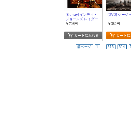
[Blu-ray] インディ・
[DVD] シー
ジョーンズ レイダー
ス 失われたアーク
￥798円
￥380円
《聖櫃》
前ページ
1
…
313
314