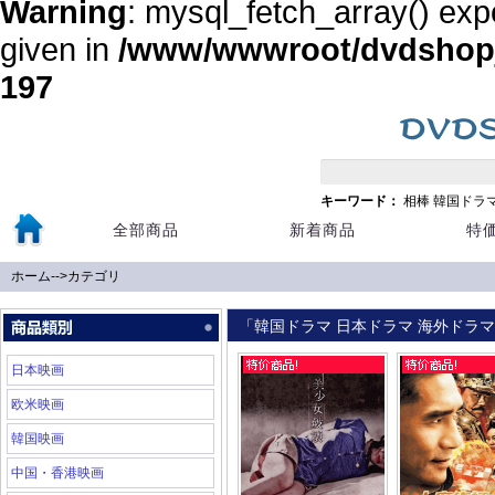
Warning
: mysql_fetch_array() exp
given in
/www/wwwroot/dvdshopja
197
キーワード：
相棒
韓国ドラ
全部商品
新着商品
特
ホーム
-->
カテゴリ
「韓国ドラマ 日本ドラマ 海外ドラマ 
日本映画
欧米映画
韓国映画
中国・香港映画