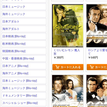
日本ミュージック
海外ミュージック
日本アダルト
海外アダルト
日本映画 [Blu-ray]
欧米映画 [Blu-ray]
くりいむレモン 魔人
ロシアより愛
韓国映画 [Blu-ray]
形
て
￥380円
￥648円
中国・香港映画 [Blu-ray]
日本アニメ [Blu-ray]
海外アニメ [Blu-ray]
日本ミュージック [Blu-ray]
海外ミュージック [Blu-ray]
ドキュメンタリー [Blu-ray]
スペシャル ショー [Blu-ray]