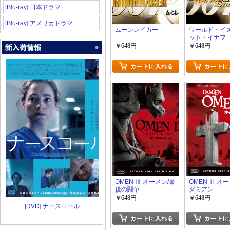
[Blu-ray] 日本ドラマ
[Blu-ray] アメリカドラマ
ムーンレイカー
ワールド・イ
ット・イナフ
￥648円
￥648円
OMEN Ⅲ オーメン/最
OMEN Ⅱ オー
後の闘争
ダミアン
￥648円
￥648円
[DVD] ナースコール