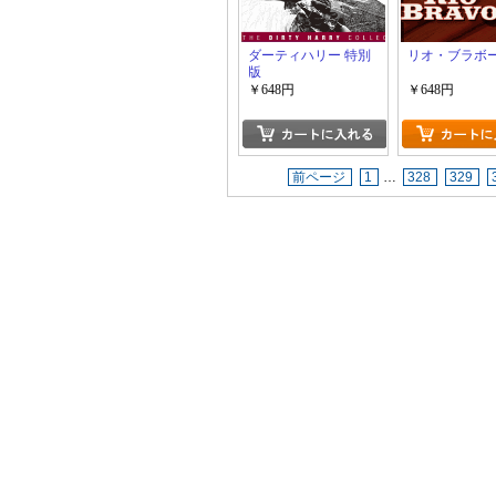
ダーティハリー 特別
リオ・ブラボ
版
￥648円
￥648円
前ページ
1
…
328
329