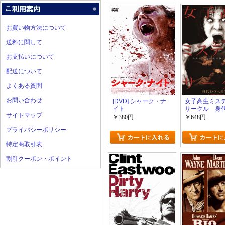
お買い物方法について
送料に関して
お支払いについて
配送について
よくある質問
お問い合わせ
[DVD] シャーク・ナ
女子高生ミス
イト
サークル 身
サイトマップ
形アリア
￥380円
￥648円
プライバシーポリシー
特定商取引表
割引クーポン・ポイント