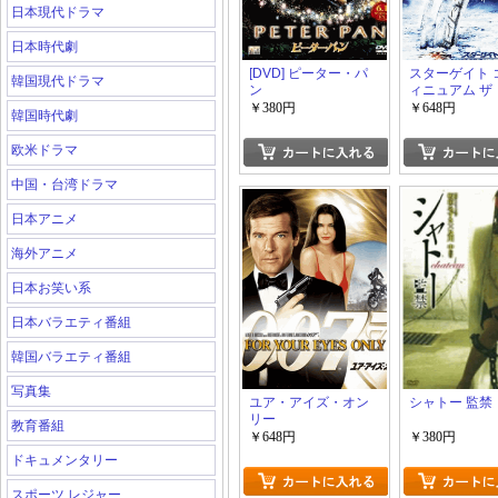
日本現代ドラマ
日本時代劇
[DVD] ピーター・パ
スターゲイト 
韓国現代ドラマ
ン
ィニュアム ザ
ビー
￥380円
￥648円
韓国時代劇
欧米ドラマ
中国・台湾ドラマ
日本アニメ
海外アニメ
日本お笑い系
日本バラエティ番組
韓国バラエティ番組
写真集
ユア・アイズ・オン
シャトー 監禁
リー
教育番組
￥648円
￥380円
ドキュメンタリー
スポーツ レジャー