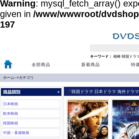
Warning
: mysql_fetch_array() exp
given in
/www/wwwroot/dvdshopja
197
キーワード：
相棒
韓国ドラ
全部商品
新着商品
特
ホーム
-->
カテゴリ
「韓国ドラマ 日本ドラマ 海外ドラマ 
日本映画
欧米映画
韓国映画
中国・香港映画