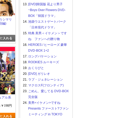
13.
[DVD]韓国版 花より男子
~Boys Over Flowers DVD-
BOX「韓国ドラマ」
歌うシマリ
14.
池袋ウエストゲートパーク
別編)
「日本現代ドラマ」
15.
特典 美男＜イケメン＞です
ね ファンへの贈り物
16.
HEROES / ヒーローズ 豪華
DVD-BOX 1+2
17.
ロングバケーション
18.
ROOKIES ルーキーズ
19.
おくりびと
20.
[DVD] ガリレオ
21.
ラブ・ジェネレーション
22.
マクロスF(フロンティア)
23.
ごめん、愛してる DVD-BOX
完全版
ュアル系
24.
美男<イケメン>ですね
:￥198円
Presents ファースト?ファン
ミーティング in TOKYO