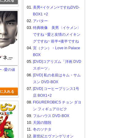
01.
美男<イケメン>ですねDVD-
BOX1 +2
02.
アバター
03.
特典映像 美男〈イケメン〉
ですね ~愛と友情のメイキン
グですね~ 前半+後半ですね
04.
宮（クン）・Love in Palace
BOX
05.
[DVD]コアリズム「洋画 DVD
スポーツ」
 -愛の値
06.
[DVD] 私の名前はキム・サム
スン DVD-BOX
07.
[DVD] コーヒープリンス1号
店 BOX1+2
08.
FIGUREROBICS チョン ダヨ
ン フィギュアロビク
09.
フルハウス DVD-BOX
10.
天国の階段
11.
冬のソナタ
12.
新世紀エヴァンゲリオン