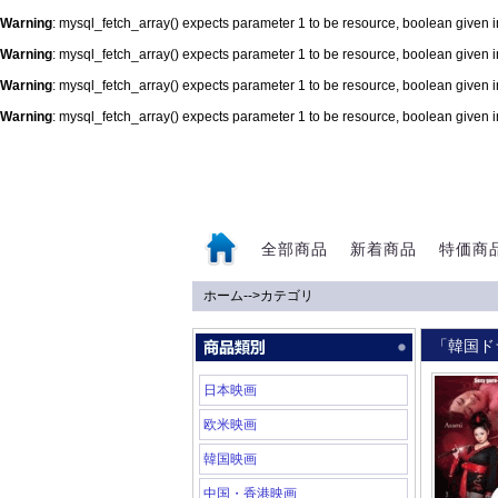
Warning
: mysql_fetch_array() expects parameter 1 to be resource, boolean given 
Warning
: mysql_fetch_array() expects parameter 1 to be resource, boolean given 
Warning
: mysql_fetch_array() expects parameter 1 to be resource, boolean given 
Warning
: mysql_fetch_array() expects parameter 1 to be resource, boolean given 
0
全部商品
新着商品
特価商
ホーム
-->
カテゴリ
「韓国ド
日本映画
欧米映画
韓国映画
中国・香港映画