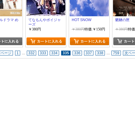
ルドラマ め
てなもんやボイジャ
HOT SNOW
魍魎の匣
ーズ
￥380円
￥380円
特価:￥150円
￥380円
特価
前ページ
1
…
332
333
334
335
336
337
338
…
759
次ペ