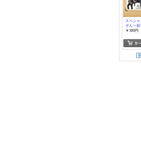
スペシャ
ぞん一刻
￥380円