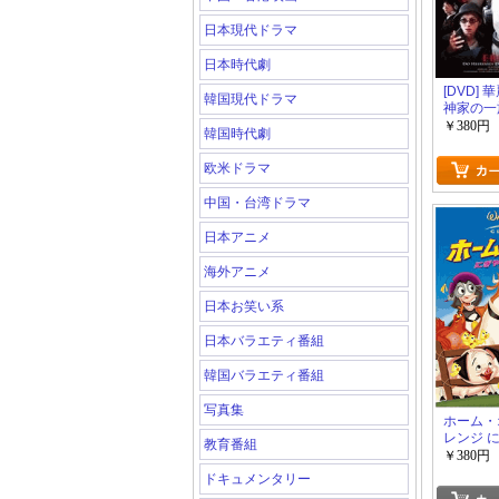
日本現代ドラマ
日本時代劇
[DVD]
韓国現代ドラマ
神家の一
は電気執
￥380円
韓国時代劇
欧米ドラマ
中国・台湾ドラマ
日本アニメ
海外アニメ
日本お笑い系
日本バラエティ番組
韓国バラエティ番組
写真集
ホーム・
レンジ 
教育番組
を救え!
￥380円
ドキュメンタリー