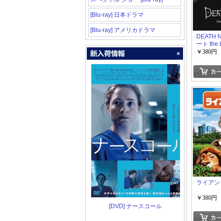
[Blu-ray] 日本ドラマ
[Blu-ray] アメリカドラマ
DEATH 
ート the 
￥380円
ライアン
￥380円
[DVD] ナースコール