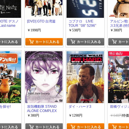
NOTE デスノ
[DVD] GTO 台湾篇
コブクロ LIVE
アルビン/
Last name
TOUR ’’08“ 5296”
ス3兄弟 (特
FINAL
￥1998円
￥538円
￥380円
を探せ!
攻殻機動隊 STAND
ダイ・ハード3
前橋ヴィジ
ALONE COMPLEX
Solid State Society
￥380円
￥1298円
￥648円
特価