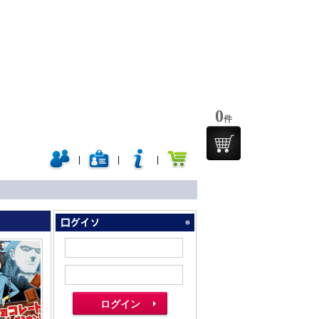
0
件
|
|
|