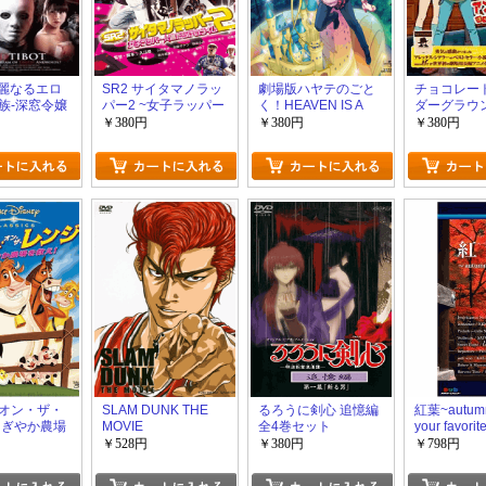
 華麗なるエロ
SR2 サイタマノラッ
劇場版ハヤテのごと
チョコレー
族-深窓令嬢
パー2 ~女子ラッパー
く！HEAVEN IS A
ダーグラウ
☆傷だらけのライム~
PLACE ON EARTH
らのチョコ
￥380円
￥380円
￥380円
＋99
争
オン・ザ・
SLAM DUNK THE
るろうに剣心 追憶編
紅葉~autumn
にぎやか農場
MOVIE
全4巻セット
your favorit
￥528円
￥380円
￥798円