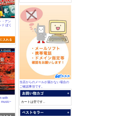
ト・アン
ンド ぼく
レート戦
当店からのメールが届かない場合の
ご確認事項です。
 with
e music~
カートは空です...