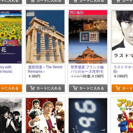
ry with
遺跡浪漫～The Wolrd
世界遺産 フランス編
ラストマネー
V-music
Remains～
パリのセーヌ河岸/モ
段-
ン・サン・ミッシェ
￥380円
￥648円
特価:￥198円
￥1980円
ルとその湾