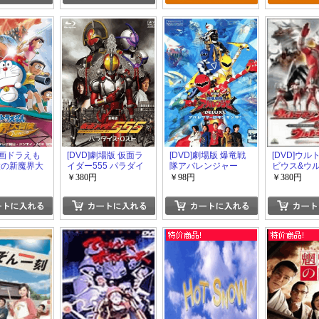
 映画ドラえも
[DVD]劇場版 仮面ラ
[DVD]劇場版 爆竜戦
[DVD]ウ
太の新魔界大
イダー555 パラダイ
隊アバレンジャー
ビウス&ウ
人の魔法使い
ス・ロスト
DELUXE アバレサマ
￥380円
￥98円
￥380円
ル版
ーはキンキン中!