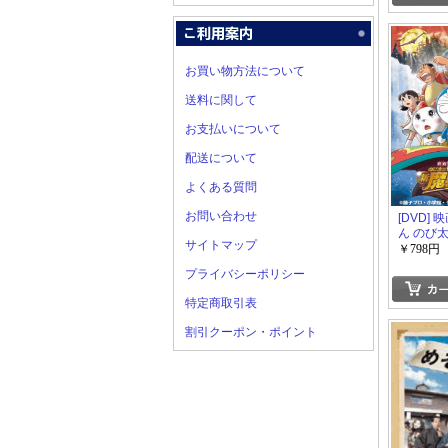
お買い物方法について
送料に関して
お支払いについて
配送について
よくある質問
お問い合わせ
[DVD]
ん のび
サイトマップ
冒険 7
￥798円
スペシャ
プライバシーポリシー
特定商取引表
割引クーポン・ポイント