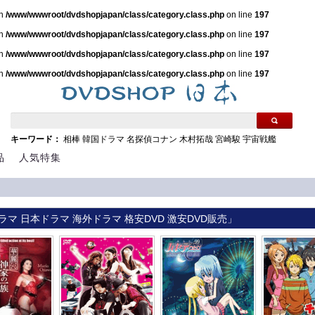
in
/www/wwwroot/dvdshopjapan/class/category.class.php
on line
197
in
/www/wwwroot/dvdshopjapan/class/category.class.php
on line
197
in
/www/wwwroot/dvdshopjapan/class/category.class.php
on line
197
in
/www/wwwroot/dvdshopjapan/class/category.class.php
on line
197
キーワード：
相棒
韓国ドラマ
名探偵コナン
木村拓哉
宮崎駿
宇宙戦艦
品
人気特集
ラマ 日本ドラマ 海外ドラマ 格安DVD 激安DVD販売」