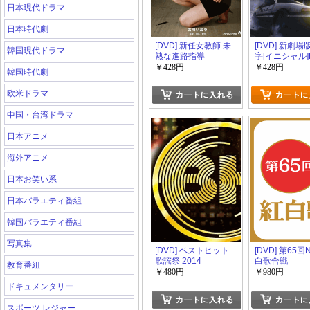
日本現代ドラマ
日本時代劇
[DVD] 新任女教師 未
[DVD] 新劇場
韓国現代ドラマ
熟な進路指導
字[イニシャル]
Legend1 -覚醒
￥428円
￥428円
韓国時代劇
欧米ドラマ
中国・台湾ドラマ
日本アニメ
海外アニメ
日本お笑い系
日本バラエティ番組
韓国バラエティ番組
写真集
[DVD] ベストヒット
[DVD] 第65回
歌謡祭 2014
白歌合戦
教育番組
￥480円
￥980円
ドキュメンタリー
スポーツ レジャー