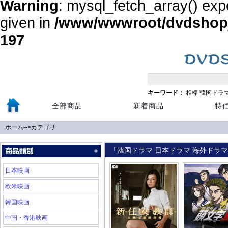
Warning
: mysql_fetch_array() exp
given in
/www/wwwroot/dvdshopja
197
キーワード：
相棒
韓国ドラ
全部商品
新着商品
特
ホーム
-->
カテゴリ
「韓国ドラマ 日本ドラマ 海外ドラマ 
日本映画
欧米映画
韓国映画
中国・香港映画