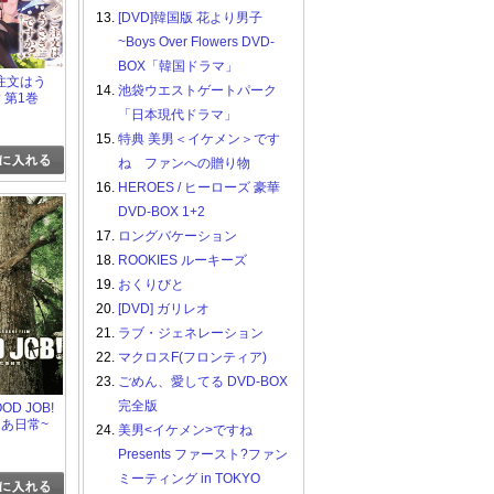
13.
[DVD]韓国版 花より男子
~Boys Over Flowers DVD-
BOX「韓国ドラマ」
 ご注文はう
14.
池袋ウエストゲートパーク
 第1巻
「日本現代ドラマ」
15.
特典 美男＜イケメン＞です
ね ファンへの贈り物
16.
HEROES / ヒーローズ 豪華
DVD-BOX 1+2
17.
ロングバケーション
18.
ROOKIES ルーキーズ
19.
おくりびと
20.
[DVD] ガリレオ
21.
ラブ・ジェネレーション
22.
マクロスF(フロンティア)
23.
ごめん、愛してる DVD-BOX
完全版
WOOD JOB!
あ日常~
24.
美男<イケメン>ですね
Presents ファースト?ファン
ミーティング in TOKYO