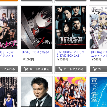
y] ちょっとか
[DVD] アカメが斬る!
[DVD] IRIS2-アイリス
[Blu-ray]
イアンメイ
2- DVD-BOX 1+2
ニット・ス
>2 OVA 
￥1500円
￥4320円
￥580円
ージ編