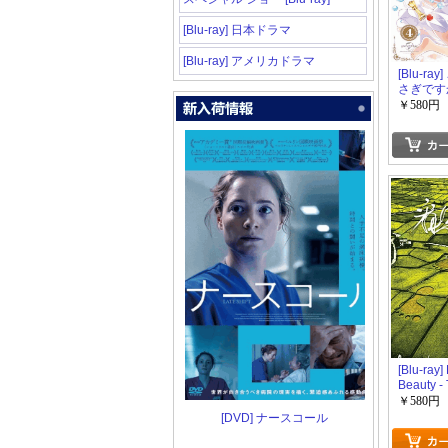
[Blu-ray] 日本ドラマ
[Blu-ray] アメリカドラマ
[Blu-ra
さぎですか
￥580円
[Blu-ray
Beauty -
Above
￥580円
[DVD] ナースコール