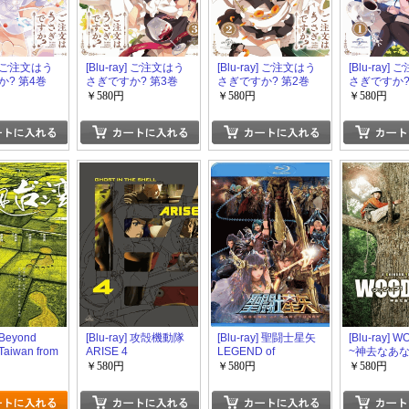
y] ご注文はう
[Blu-ray] ご注文はう
[Blu-ray] ご注文はう
[Blu-ray]
? 第4巻
さぎですか? 第3巻
さぎですか? 第2巻
さぎですか?
￥580円
￥580円
￥580円
] Beyond
[Blu-ray] 攻殻機動隊
[Blu-ray] 聖闘士星矢
[Blu-ray] 
 Taiwan from
ARISE 4
LEGEND of
~神去なあな
SANCTUARY
￥580円
￥580円
￥580円