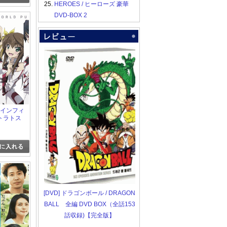
25.
HEROES / ヒーローズ 豪華
DVD-BOX 2
 IS<インフィ
トラトス
ワールド・パ
[DVD] ドラゴンボール / DRAGON
BALL 全編 DVD BOX（全話153
話収録)【完全版】