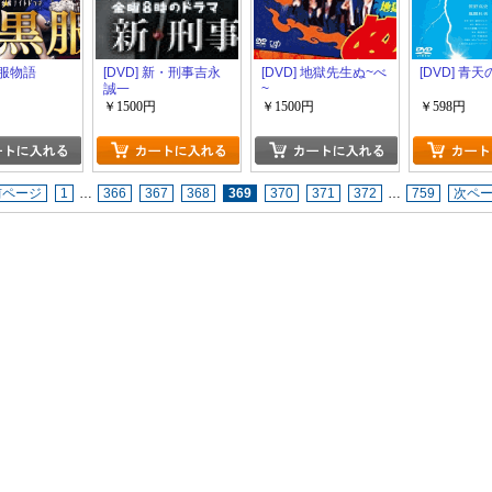
黒服物語
[DVD] 新・刑事吉永
[DVD] 地獄先生ぬ~べ
[DVD] 青
誠一
~
￥1500円
￥1500円
￥598円
前ページ
1
…
366
367
368
369
370
371
372
…
759
次ペ