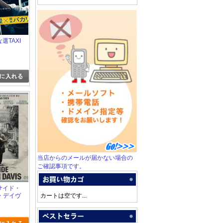
な選TAXI
当店からのメールが届かない場合の
ご確認事項です。
ンサイド・
・デイヴ
カートは空です...
なき男の歌