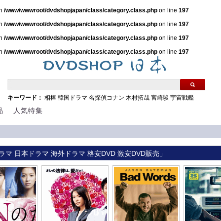
in
/www/wwwroot/dvdshopjapan/class/category.class.php
on line
197
in
/www/wwwroot/dvdshopjapan/class/category.class.php
on line
197
in
/www/wwwroot/dvdshopjapan/class/category.class.php
on line
197
in
/www/wwwroot/dvdshopjapan/class/category.class.php
on line
197
キーワード：
相棒
韓国ドラマ
名探偵コナン
木村拓哉
宮崎駿
宇宙戦艦
品
人気特集
ラマ 日本ドラマ 海外ドラマ 格安DVD 激安DVD販売」