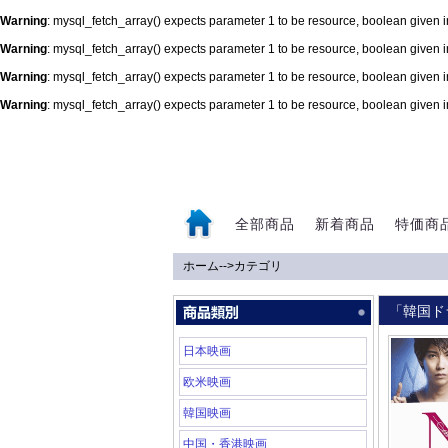
Warning
: mysql_fetch_array() expects parameter 1 to be resource, boolean given 
Warning
: mysql_fetch_array() expects parameter 1 to be resource, boolean given 
Warning
: mysql_fetch_array() expects parameter 1 to be resource, boolean given 
Warning
: mysql_fetch_array() expects parameter 1 to be resource, boolean given 
0
全部商品
新着商品
特価商
ホーム
-->
カテゴリ
「韓国ド
日本映画
欧米映画
韓国映画
中国・香港映画