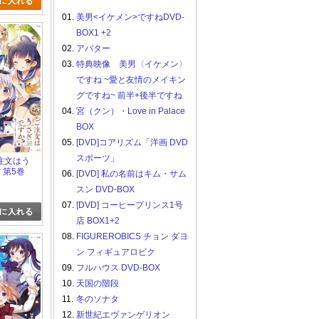
01.
美男<イケメン>ですねDVD-
BOX1 +2
02.
アバター
03.
特典映像 美男〈イケメン〉
ですね ~愛と友情のメイキン
グですね~ 前半+後半ですね
04.
宮（クン）・Love in Palace
BOX
05.
[DVD]コアリズム「洋画 DVD
スポーツ」
 ご注文はう
 第5巻
06.
[DVD] 私の名前はキム・サム
スン DVD-BOX
07.
[DVD] コーヒープリンス1号
店 BOX1+2
08.
FIGUREROBICS チョン ダヨ
ン フィギュアロビク
09.
フルハウス DVD-BOX
10.
天国の階段
11.
冬のソナタ
12.
新世紀エヴァンゲリオン