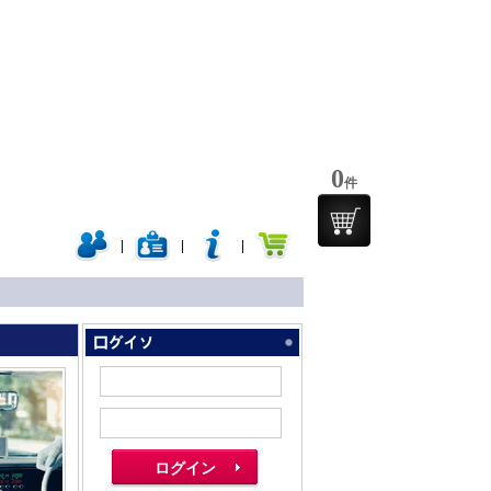
0
件
|
|
|