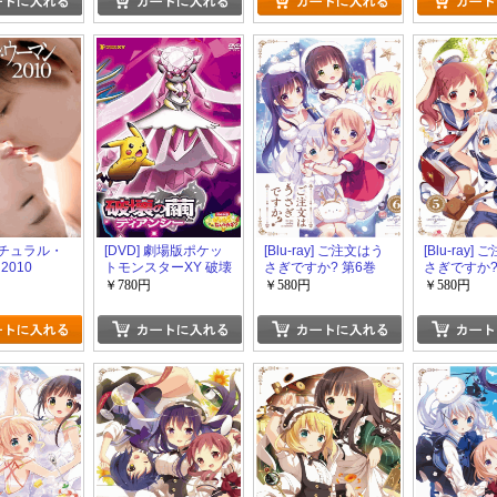
 ナチュラル・
[DVD] 劇場版ポケッ
[Blu-ray] ご注文はう
[Blu-ray]
2010
トモンスターXY 破壊
さぎですか? 第6巻
さぎですか?
の繭とディアンシー
￥780円
￥580円
￥580円