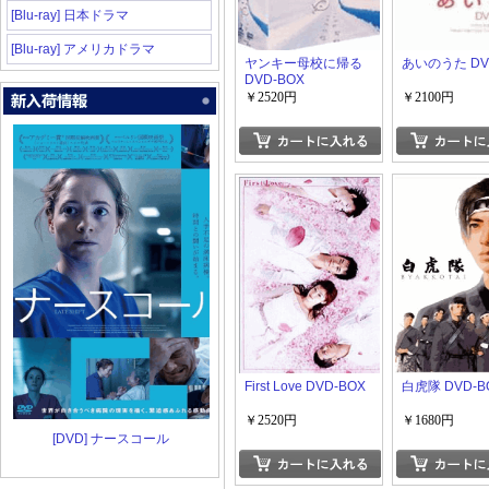
[Blu-ray] 日本ドラマ
[Blu-ray] アメリカドラマ
ヤンキー母校に帰る
あいのうた DV
DVD-BOX
￥2520円
￥2100円
First Love DVD-BOX
白虎隊 DVD-B
￥2520円
￥1680円
[DVD] ナースコール