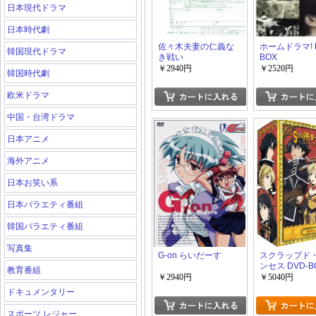
日本現代ドラマ
日本時代劇
佐々木夫妻の仁義な
ホームドラマ! 
韓国現代ドラマ
き戦い
BOX
￥2940円
￥2520円
韓国時代劇
欧米ドラマ
中国・台湾ドラマ
日本アニメ
海外アニメ
日本お笑い系
日本バラエティ番組
韓国バラエティ番組
写真集
G-on らいだーす
スクラップド
ンセス DVD-B
教育番組
￥2940円
￥5040円
ドキュメンタリー
スポーツ レジャー