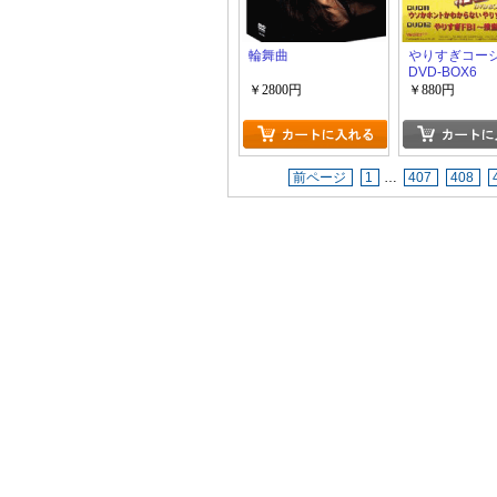
輪舞曲
やりすぎコー
DVD-BOX6
￥2800円
￥880円
前ページ
1
…
407
408