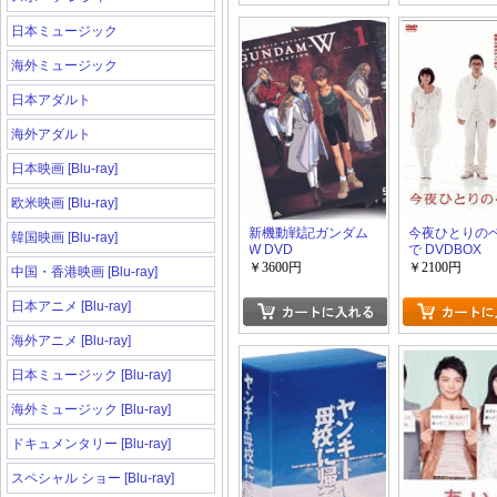
日本ミュージック
海外ミュージック
日本アダルト
海外アダルト
日本映画 [Blu-ray]
欧米映画 [Blu-ray]
新機動戦記ガンダム
今夜ひとりの
韓国映画 [Blu-ray]
W DVD
で DVDBOX
COLLECTION 1
￥3600円
￥2100円
中国・香港映画 [Blu-ray]
日本アニメ [Blu-ray]
海外アニメ [Blu-ray]
日本ミュージック [Blu-ray]
海外ミュージック [Blu-ray]
ドキュメンタリー [Blu-ray]
スペシャル ショー [Blu-ray]