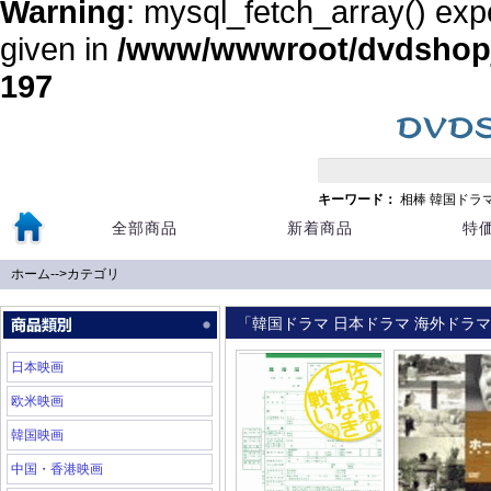
Warning
: mysql_fetch_array() exp
given in
/www/wwwroot/dvdshopja
197
キーワード：
相棒
韓国ドラ
全部商品
新着商品
特
ホーム
-->
カテゴリ
「韓国ドラマ 日本ドラマ 海外ドラマ 
日本映画
欧米映画
韓国映画
中国・香港映画