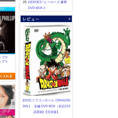
25.
HEROES / ヒーローズ 豪華
DVD-BOX 2
 キャプテ
ップス
[DVD] ドラゴンボール / DRAGON
BALL 全編 DVD BOX（全話153
話収録)【完全版】