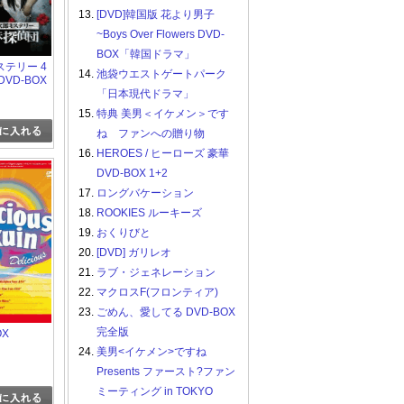
13.
[DVD]韓国版 花より男子
~Boys Over Flowers DVD-
BOX「韓国ドラマ」
テリー 4
14.
池袋ウエストゲートパーク
VD-BOX
「日本現代ドラマ」
15.
特典 美男＜イケメン＞です
ね ファンへの贈り物
16.
HEROES / ヒーローズ 豪華
DVD-BOX 1+2
17.
ロングバケーション
18.
ROOKIES ルーキーズ
19.
おくりびと
20.
[DVD] ガリレオ
21.
ラブ・ジェネレーション
22.
マクロスF(フロンティア)
23.
ごめん、愛してる DVD-BOX
完全版
X
24.
美男<イケメン>ですね
Presents ファースト?ファン
ミーティング in TOKYO