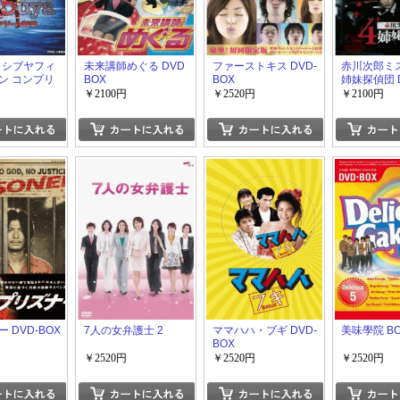
ya シブヤフィ
未来講師めぐる DVD
ファーストキス DVD-
赤川次郎ミス
ン コンプリ
BOX
BOX
姉妹探偵団 D
￥2100円
￥2520円
￥2100円
 DVD-BOX
7人の女弁護士 2
ママハハ・ブギ DVD-
美味學院 BO
BOX
￥2520円
￥2520円
￥2520円