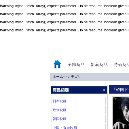
Warning
: mysql_fetch_array() expects parameter 1 to be resource, boolean given 
Warning
: mysql_fetch_array() expects parameter 1 to be resource, boolean given 
Warning
: mysql_fetch_array() expects parameter 1 to be resource, boolean given 
Warning
: mysql_fetch_array() expects parameter 1 to be resource, boolean given 
0
全部商品
新着商品
特価商
ホーム
-->
カテゴリ
「韓国ド
日本映画
欧米映画
韓国映画
中国・香港映画