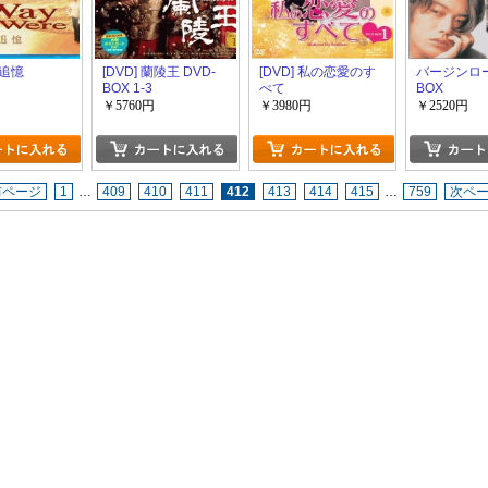
] 追憶
[DVD] 蘭陵王 DVD-
[DVD] 私の恋愛のす
バージンロー
BOX 1-3
べて
BOX
￥5760円
￥3980円
￥2520円
前ページ
1
…
409
410
411
412
413
414
415
…
759
次ペ