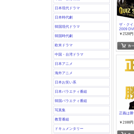
日本現代ドラマ
日本時代劇
ザ・クイ
韓国現代ドラマ
2009 DV
￥2520円
韓国時代劇
欧米ドラマ
中国・台湾ドラマ
日本アニメ
海外アニメ
日本お笑い系
日本バラエティ番組
韓国バラエティ番組
写真集
正義は勝つ
教育番組
￥2100円
ドキュメンタリー