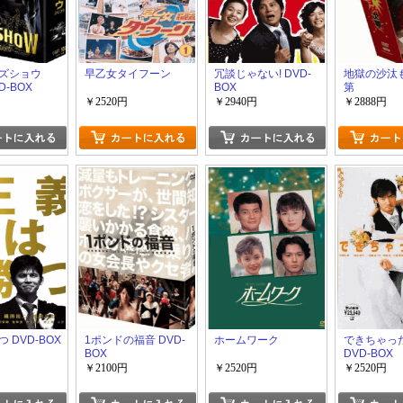
ズショウ
早乙女タイフーン
冗談じゃない! DVD-
地獄の沙汰
D-BOX
BOX
第
￥2520円
￥2940円
￥2888円
 DVD-BOX
1ポンドの福音 DVD-
ホームワーク
できちゃっ
BOX
DVD-BOX
￥2100円
￥2520円
￥2520円