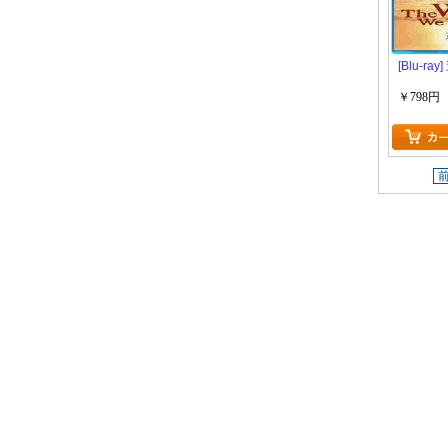
[Blu-ray
￥798円