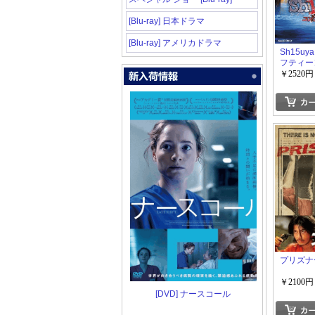
[Blu-ray] 日本ドラマ
[Blu-ray] アメリカドラマ
Sh15u
フティー
ートDVD
￥2520円
プリズナー
￥2100円
[DVD] ナースコール