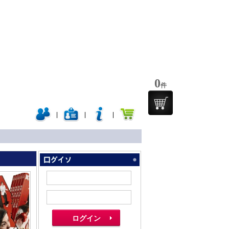
0
件
|
|
|