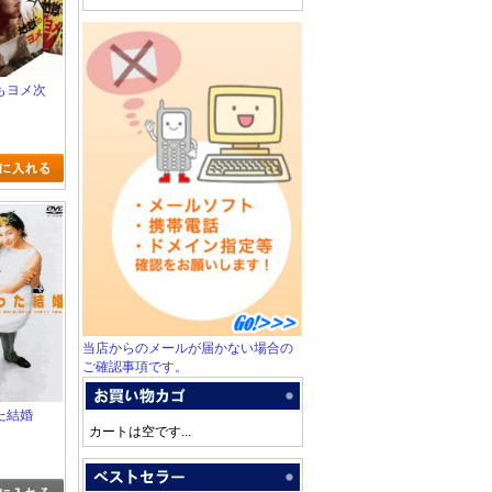
もヨメ次
当店からのメールが届かない場合の
ご確認事項です。
た結婚
カートは空です...