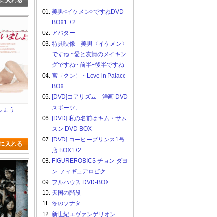
01.
美男<イケメン>ですねDVD-
BOX1 +2
02.
アバター
03.
特典映像 美男〈イケメン〉
ですね ~愛と友情のメイキン
グですね~ 前半+後半ですね
04.
宮（クン）・Love in Palace
BOX
05.
[DVD]コアリズム「洋画 DVD
スポーツ」
しょう
06.
[DVD] 私の名前はキム・サム
スン DVD-BOX
07.
[DVD] コーヒープリンス1号
店 BOX1+2
08.
FIGUREROBICS チョン ダヨ
ン フィギュアロビク
09.
フルハウス DVD-BOX
10.
天国の階段
11.
冬のソナタ
12.
新世紀エヴァンゲリオン