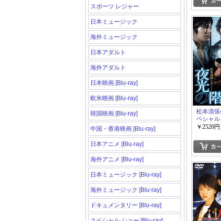
スポーツ レジャー
日本ミュージック
海外ミュージック
日本アダルト
海外アダルト
日本映画 [Blu-ray]
欧米映画 [Blu-ray]
松本清張
韓国映画 [Blu-ray]
ペシャル
DVD-BO
￥2520円
中国・香港映画 [Blu-ray]
日本アニメ [Blu-ray]
海外アニメ [Blu-ray]
日本ミュージック [Blu-ray]
海外ミュージック [Blu-ray]
ドキュメンタリー [Blu-ray]
スペシャル ショー [Blu-ray]