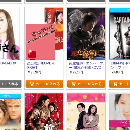
DVD-BOX
恋は戦い!LOVE &
死化粧師 ~エンバーマ
[Blu-ray]
FIGHT
ー 間宮心十郎~ DVD-
ン・フィリ
BOX
￥2520円
￥2520円
￥680円