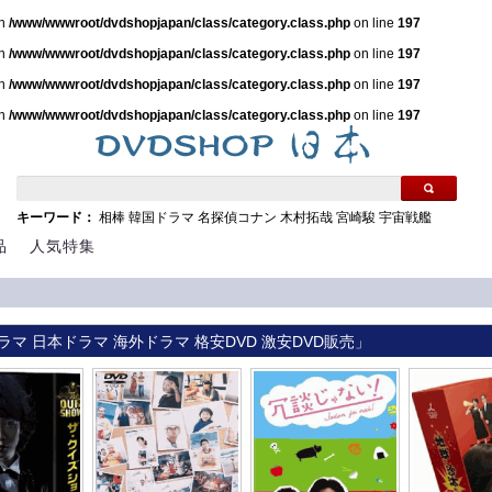
in
/www/wwwroot/dvdshopjapan/class/category.class.php
on line
197
in
/www/wwwroot/dvdshopjapan/class/category.class.php
on line
197
in
/www/wwwroot/dvdshopjapan/class/category.class.php
on line
197
in
/www/wwwroot/dvdshopjapan/class/category.class.php
on line
197
キーワード：
相棒
韓国ドラマ
名探偵コナン
木村拓哉
宮崎駿
宇宙戦艦
品
人気特集
ラマ 日本ドラマ 海外ドラマ 格安DVD 激安DVD販売」