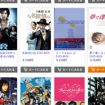
生誕100年ス
名探偵の掟 DVD-BOX
エースをねらえ!
夢で逢いま
 夜光の階段
DVD-BOX
DVD-BOX
X
￥2100円
￥2520円
￥2520円