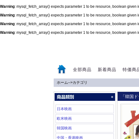
Warning
: mysql_fetch_array() expects parameter 1 to be resource, boolean given 
Warning
: mysql_fetch_array() expects parameter 1 to be resource, boolean given 
Warning
: mysql_fetch_array() expects parameter 1 to be resource, boolean given 
Warning
: mysql_fetch_array() expects parameter 1 to be resource, boolean given 
0
全部商品
新着商品
特価商
ホーム
-->
カテゴリ
「韓国ド
日本映画
欧米映画
韓国映画
中国・香港映画