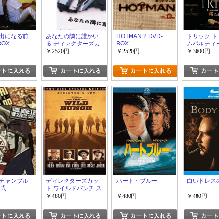
出になる前
あなたの隣に誰かい
HOTMAN 2 DVD-
トリック 
BOX
る ディレクターズカ
BOX
ムパルティー
ット DVD-BOX
BOX
￥2520円
￥2520円
￥3600円
チャンプル
ディレクターズカッ
ハート・ブルー
白いドレス
拾弐
ト ワイルドバンチ ス
ペシャル・エディシ
￥480円
￥480円
￥480円
ョン