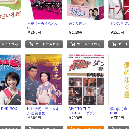
!
学校じゃ教えられな
めぐり逢い
トンスラ DV
い!
￥2240円
￥2520円
￥2520円
DVD-BOX
NHK大河ドラマ 功名
DIVE TO THE
僕の歩く道 
が辻 第壱集
FUTURE・ダブル
BOX
（複体）・蹴鞠師
￥2800円
￥2000円
￥2520円