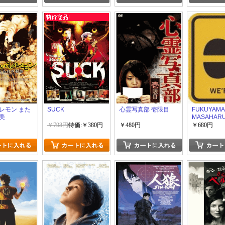
レモン また
SUCK
心霊写真部 壱限目
FUKUYAMA
美
MASAHARU 
ANNIVERS
￥798円
特価:￥380円
￥480円
￥680円
WE'RE BRO
2009 道
スペシャル
ジ盤】