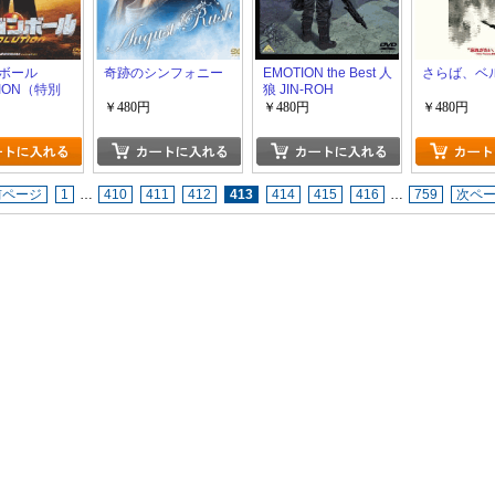
ボール
奇跡のシンフォニー
EMOTION the Best 人
さらば、ベ
TION（特別
狼 JIN-ROH
￥480円
￥480円
￥480円
前ページ
1
…
410
411
412
413
414
415
416
…
759
次ペ