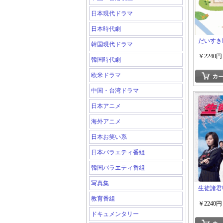
日本現代ドラマ
日本時代劇
だいすき!
韓国現代ドラマ
￥2240円
韓国時代劇
欧米ドラマ
中国・台湾ドラマ
日本アニメ
海外アニメ
日本お笑い系
日本バラエティ番組
韓国バラエティ番組
写真集
生徒諸君! 
教育番組
￥2240円
ドキュメンタリー