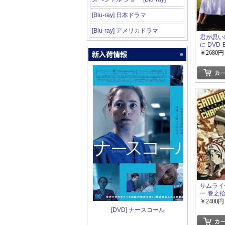
[Blu-ray] 日本ドラマ
[Blu-ray] アメリカドラマ
君が思い
に DVD-
￥2680円
サムライ
ー 巻之
￥2400円
[DVD] ナースコール