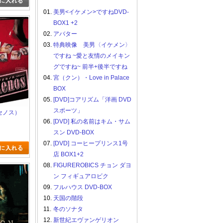
01.
美男<イケメン>ですねDVD-
BOX1 +2
02.
アバター
03.
特典映像 美男〈イケメン〉
ですね ~愛と友情のメイキン
グですね~ 前半+後半ですね
04.
宮（クン）・Love in Palace
BOX
05.
[DVD]コアリズム「洋画 DVD
スポーツ」
クセノス）
06.
[DVD] 私の名前はキム・サム
スン DVD-BOX
07.
[DVD] コーヒープリンス1号
店 BOX1+2
08.
FIGUREROBICS チョン ダヨ
ン フィギュアロビク
09.
フルハウス DVD-BOX
10.
天国の階段
11.
冬のソナタ
12.
新世紀エヴァンゲリオン