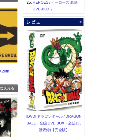
25.
HEROES / ヒーローズ 豪華
DVD-BOX 2
20th
ARY
S. TOUR
標【初回限定
パッケー
[DVD] ドラゴンボール / DRAGON
BALL 全編 DVD BOX（全話153
話収録)【完全版】