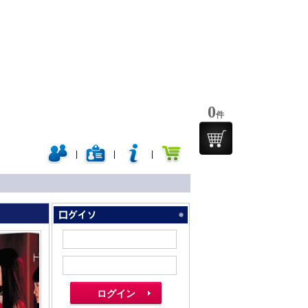
0
件
|
|
|