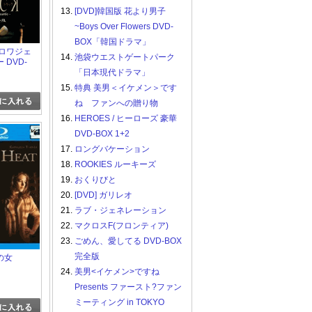
13.
[DVD]韓国版 花より男子
~Boys Over Flowers DVD-
BOX「韓国ドラマ」
トロワジェ
14.
池袋ウエストゲートパーク
 DVD-
「日本現代ドラマ」
15.
特典 美男＜イケメン＞です
ね ファンへの贈り物
16.
HEROES / ヒーローズ 豪華
DVD-BOX 1+2
17.
ロングバケーション
18.
ROOKIES ルーキーズ
19.
おくりびと
20.
[DVD] ガリレオ
21.
ラブ・ジェネレーション
22.
マクロスF(フロンティア)
23.
ごめん、愛してる DVD-BOX
完全版
の女
24.
美男<イケメン>ですね
Presents ファースト?ファン
ミーティング in TOKYO