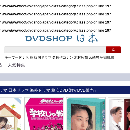
in
/www/wwwroot/dvdshopjapan/class/category.class.php
on line
197
in
/www/wwwroot/dvdshopjapan/class/category.class.php
on line
197
in
/www/wwwroot/dvdshopjapan/class/category.class.php
on line
197
in
/www/wwwroot/dvdshopjapan/class/category.class.php
on line
197
キーワード：
相棒
韓国ドラマ
名探偵コナン
木村拓哉
宮崎駿
宇宙戦艦
品
人気特集
ラマ 日本ドラマ 海外ドラマ 格安DVD 激安DVD販売」