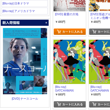
[Blu-ray] 日本ドラマ
[Blu-ray] アメリカドラマ
[DVD] 最愛の大地
[DVD] 怪盗
ミニオン危機
￥480円
￥480円
[Blu-ray]
[Blu-ray]
GATCHAMAN
GATCHAMAN
CROWDS 4
CROWDS 3
￥680円
￥680円
[DVD] ナースコール