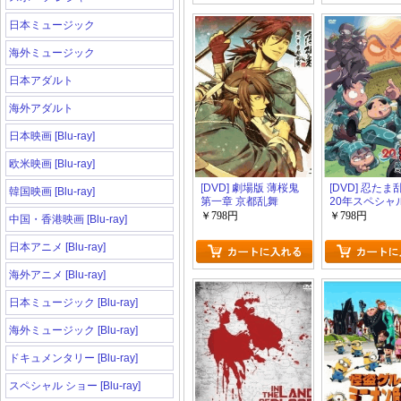
日本ミュージック
海外ミュージック
日本アダルト
海外アダルト
日本映画 [Blu-ray]
欧米映画 [Blu-ray]
[DVD] 劇場版 薄桜鬼
[DVD] 忍た
韓国映画 [Blu-ray]
第一章 京都乱舞
20年スペシャ
メ 忍術学園と
￥798円
￥798円
中国・香港映画 [Blu-ray]
これは事件だよ
日本アニメ [Blu-ray]
海外アニメ [Blu-ray]
日本ミュージック [Blu-ray]
海外ミュージック [Blu-ray]
ドキュメンタリー [Blu-ray]
スペシャル ショー [Blu-ray]