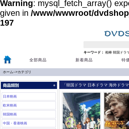
Warning
: mysql_fetch_array() exp
given in
/www/wwwroot/dvdshopja
197
キーワード：
相棒
韓国ドラ
全部商品
新着商品
特
ホーム
-->
カテゴリ
「韓国ドラマ 日本ドラマ 海外ドラマ 
日本映画
欧米映画
韓国映画
中国・香港映画