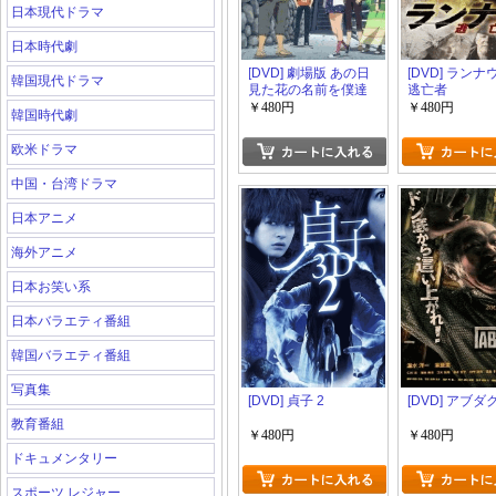
日本現代ドラマ
日本時代劇
[DVD] 劇場版 あの日
[DVD] ランナ
韓国現代ドラマ
見た花の名前を僕達
逃亡者
はまだ知らない。
￥480円
￥480円
韓国時代劇
欧米ドラマ
中国・台湾ドラマ
日本アニメ
海外アニメ
日本お笑い系
日本バラエティ番組
韓国バラエティ番組
写真集
[DVD] 貞子 2
[DVD] アブ
教育番組
￥480円
￥480円
ドキュメンタリー
スポーツ レジャー