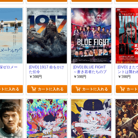
 水深ゼロメー
[DVD] 1917 命をかけ
[DVD] BLUE FIGHT
[DVD] ま
た伝令
～蒼き若者たちのブ
ントは襲わ
レイキングダウン～
￥598円
￥598円
￥598円