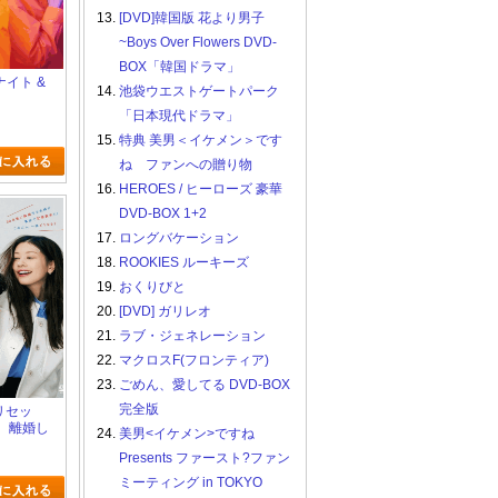
13.
[DVD]韓国版 花より男子
~Boys Over Flowers DVD-
BOX「韓国ドラマ」
sナイト &
14.
池袋ウエストゲートパーク
「日本現代ドラマ」
15.
特典 美男＜イケメン＞です
ね ファンへの贈り物
16.
HEROES / ヒーローズ 豪華
DVD-BOX 1+2
17.
ロングバケーション
18.
ROOKIES ルーキーズ
19.
おくりびと
20.
[DVD] ガリレオ
21.
ラブ・ジェネレーション
22.
マクロスF(フロンティア)
23.
ごめん、愛してる DVD-BOX
完全版
ブリセッ
、離婚し
24.
美男<イケメン>ですね
Presents ファースト?ファン
ミーティング in TOKYO