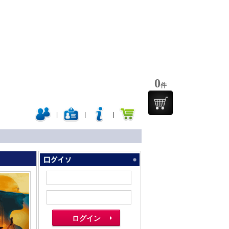
0
件
|
|
|