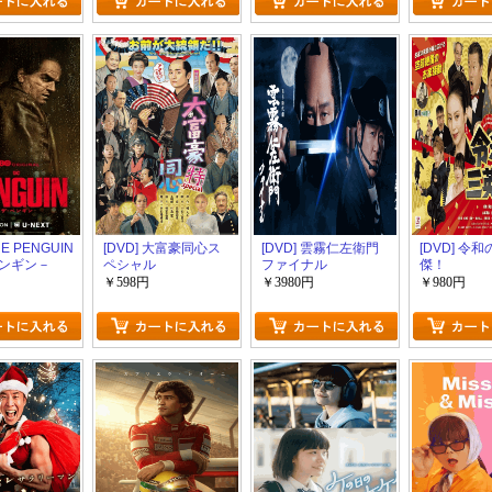
HE PENGUIN
[DVD] 大富豪同心ス
[DVD] 雲霧仁左衛門
[DVD] 令
ンギン－
ペシャル
ファイナル
傑！
￥598円
￥3980円
￥980円