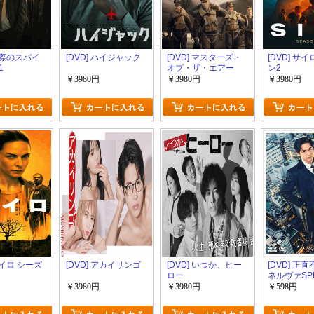
 窓際のスパイ
[DVD] ハイジャック
[DVD] マスターズ・
[DVD] サ
1
オブ・ザ・エアー
ン2
￥3980円
￥3980円
￥3980円
 サイロ シーズ
[DVD] アカイリンゴ
[DVD] いつか、ヒー
[DVD] 正
ロー
ネルヴァSPE
￥3980円
￥3980円
￥598円