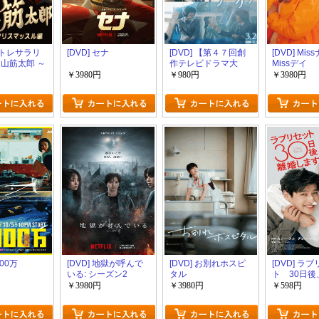
 筋トレサラリ
[DVD] セナ
[DVD] 【第４７回創
[DVD] Mis
中山筋太郎 ～
作テレビドラマ大
Missデイ
リスマッス
賞】ケの日のケケケ
￥3980円
￥980円
￥3980円
000万
[DVD] 地獄が呼んで
[DVD] お別れホスピ
[DVD] ラ
いる: シーズン2
タル
ト 30日後
ます
￥3980円
￥3980円
￥598円