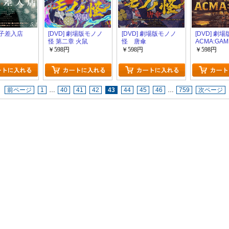
 金子差入店
[DVD] 劇場版モノノ
[DVD] 劇場版モノノ
[DVD] 劇場
怪 第二章 火鼠
怪 唐傘
ACMA:GA
ゲーム 最後
￥598円
￥598円
￥598円
前ページ
1
…
40
41
42
43
44
45
46
…
759
次ページ