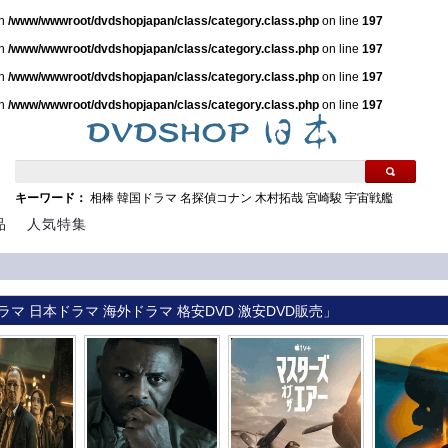
in
/www/wwwroot/dvdshopjapan/class/category.class.php
on line
197
in
/www/wwwroot/dvdshopjapan/class/category.class.php
on line
197
in
/www/wwwroot/dvdshopjapan/class/category.class.php
on line
197
in
/www/wwwroot/dvdshopjapan/class/category.class.php
on line
197
キーワード：
相棒
韓国ドラマ
名探偵コナン
木村拓哉
宮崎駿
宇宙戦艦
品
人気特集
ラマ 日本ドラマ 海外ドラマ 格安DVD 激安DVD販売」