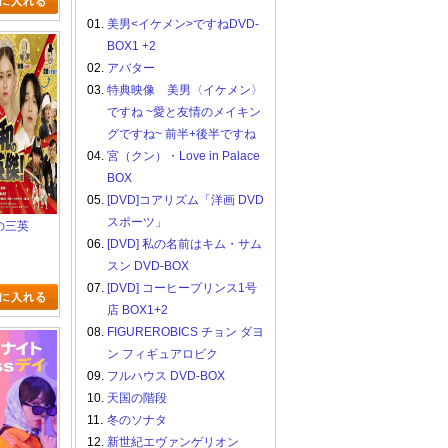
01.
美男<イケメン>ですねDVD-
BOX1 +2
02.
アバター
03.
特典映像 美男〈イケメン〉
ですね ~愛と友情のメイキン
グですね~ 前半+後半ですね
04.
宮（クン）・Love in Palace
BOX
05.
[DVD]コアリズム「洋画 DVD
スポーツ」
和の三英
06.
[DVD] 私の名前はキム・サム
スン DVD-BOX
07.
[DVD] コーヒープリンス1号
店 BOX1+2
08.
FIGUREROBICS チョン ダヨ
ン フィギュアロビク
09.
フルハウス DVD-BOX
10.
天国の階段
11.
冬のソナタ
12.
新世紀エヴァンゲリオン