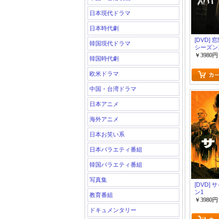
日本現代ドラマ
日本時代劇
[DVD]
韓国現代ドラマ
シーズン
￥3980円
韓国時代劇
欧米ドラマ
中国・台湾ドラマ
日本アニメ
海外アニメ
日本お笑い系
日本バラエティ番組
韓国バラエティ番組
写真集
[DVD]
ン1
教育番組
￥3980円
ドキュメンタリー