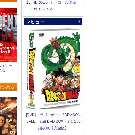
25.
HEROES / ヒーローズ 豪華
DVD-BOX 2
たヴィンセ
れる
[DVD] ドラゴンボール / DRAGON
BALL 全編 DVD BOX（全話153
話収録)【完全版】