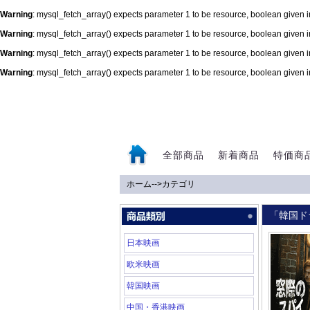
Warning
: mysql_fetch_array() expects parameter 1 to be resource, boolean given 
Warning
: mysql_fetch_array() expects parameter 1 to be resource, boolean given 
Warning
: mysql_fetch_array() expects parameter 1 to be resource, boolean given 
Warning
: mysql_fetch_array() expects parameter 1 to be resource, boolean given 
0
全部商品
新着商品
特価商
ホーム
-->
カテゴリ
「韓国ド
日本映画
欧米映画
韓国映画
中国・香港映画