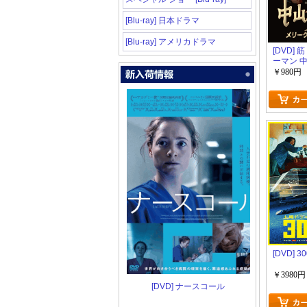
[Blu-ray] 日本ドラマ
[Blu-ray] アメリカドラマ
[DVD]
ーマン 
メリーク
￥980円
ル編～
[DVD] 3
￥3980円
[DVD] ナースコール