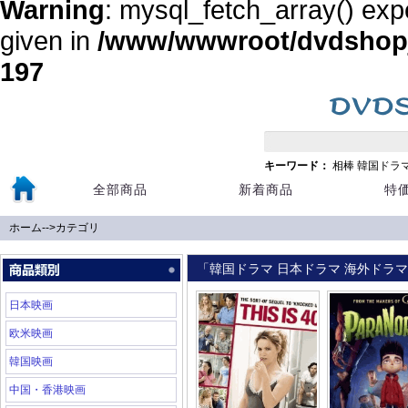
Warning
: mysql_fetch_array() exp
given in
/www/wwwroot/dvdshopja
197
キーワード：
相棒
韓国ドラ
全部商品
新着商品
特
ホーム
-->
カテゴリ
「韓国ドラマ 日本ドラマ 海外ドラマ 
日本映画
欧米映画
韓国映画
中国・香港映画