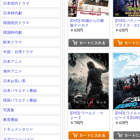
日本現代ドラマ
日本時代劇
[DVD] 40歳からの家
[DVD] パラ
韓国現代ドラマ
族ケーカク
ブライス・ホ
謎
￥428円
￥428円
韓国時代劇
欧米ドラマ
中国・台湾ドラマ
日本アニメ
海外アニメ
日本お笑い系
日本バラエティ番組
韓国バラエティ番組
写真集
[DVD] ワールド・ウ
[DVD] ワイ
ォー Z
ピード 6 EUR
教育番組
MISSION
￥798円
￥428円
ドキュメンタリー
スポーツ レジャー