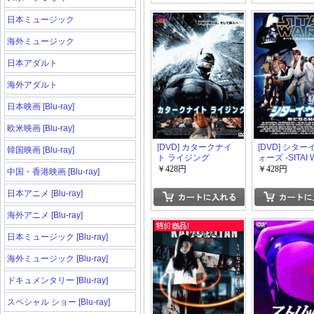
日本ミュージック
海外ミュージック
日本アダルト
海外アダルト
日本映画 [Blu-ray]
欧米映画 [Blu-ray]
[DVD] カタークナイ
[DVD] シタ
韓国映画 [Blu-ray]
ト ライジング
ォーズ -SITAI 
/ 新たなる恥棒
￥428円
￥428円
中国・香港映画 [Blu-ray]
日本アニメ [Blu-ray]
海外アニメ [Blu-ray]
日本ミュージック [Blu-ray]
海外ミュージック [Blu-ray]
ドキュメンタリー [Blu-ray]
スペシャル ショー [Blu-ray]