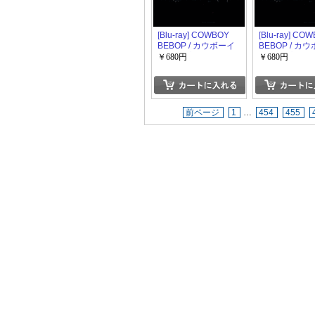
[Blu-ray] COWBOY
[Blu-ray] CO
BEBOP / カウボーイ
BEBOP / カ
ビバップ 5
ビバップ 3
￥680円
￥680円
前ページ
1
…
454
455