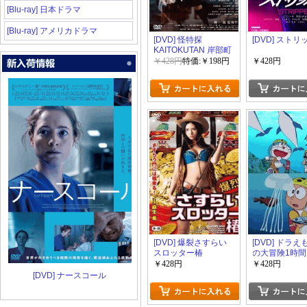
[Blu-ray] 日本ドラマ
[Blu-ray] アメリカドラマ
[DVD] 怪特探
[DVD] スト
KAITOKUTAN 岸部町
奇談
￥428円
特価:￥198円
￥428円
[DVD] 爆裂さすらい
[DVD] ドラえ
スロッター椿
の大冒険1時
ャル 「さよな
￥428円
￥428円
のそうじ機/真
[DVD] ナースコール
の大航海/ダイ
ドリンク」