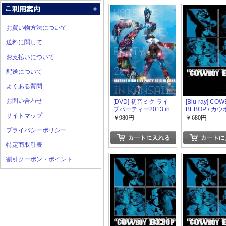
お買い物方法について
送料に関して
お支払いについて
配送について
よくある質問
お問い合わせ
[DVD] 初音ミク ライ
[Blu-ray] CO
ブパーティー2013 in
BEBOP / カ
サイトマップ
Kansai (ミクパ♪)
ビバップ 7
￥980円
￥680円
プライバシーポリシー
特定商取引表
割引クーポン・ポイント