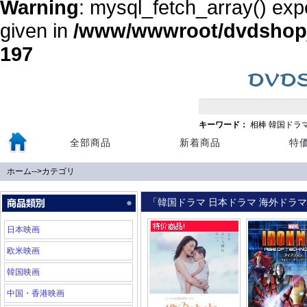
Warning
: mysql_fetch_array() exp
given in
/www/wwwroot/dvdshopja
197
キーワード：
相棒
韓国ドラ
全部商品
新着商品
特
ホーム
-->
カテゴリ
「韓国ドラマ 日本ドラマ 海外ドラマ 
日本映画
欧米映画
韓国映画
中国・香港映画