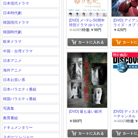
日本現代ドラマ
日本時代劇
[DVD] メ~テレ50周年
[DVD] アイ
韓国現代ドラマ
特別ドラマ ゆりちか
ライズ・オブ
へ ママからの伝言
ノヴォア
￥428円
特価:￥98円
￥428円
韓国時代劇
欧米ドラマ
中国・台湾ドラマ
日本アニメ
海外アニメ
日本お笑い系
日本バラエティ番組
韓国バラエティ番組
写真集
[DVD] 最も遠い銀河
[DVD] ディ
ーチャンネル
教育番組
￥880円
￥980円
特価:￥
ドキュメンタリー
スポーツ レジャー