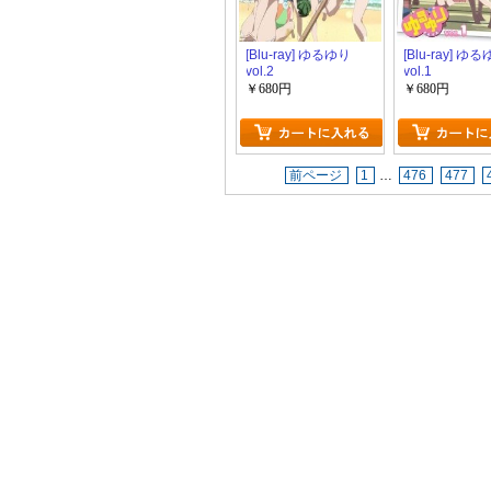
[Blu-ray] ゆるゆり
[Blu-ray] ゆ
vol.2
vol.1
￥680円
￥680円
前ページ
1
…
476
477