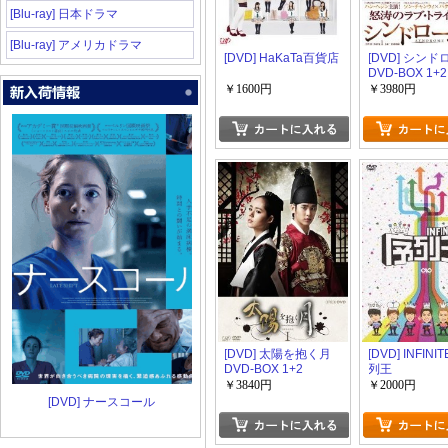
[Blu-ray] 日本ドラマ
[Blu-ray] アメリカドラマ
[DVD] HaKaTa百貨店
[DVD] シン
DVD-BOX 1+2
￥1600円
￥3980円
[DVD] 太陽を抱く月
[DVD] INFIN
DVD-BOX 1+2
列王
￥3840円
￥2000円
[DVD] ナースコール