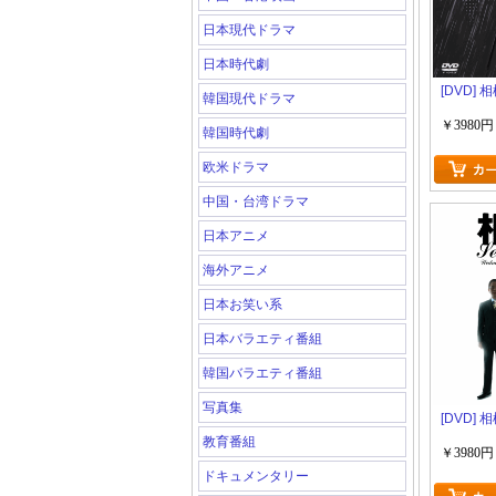
日本現代ドラマ
日本時代劇
[DVD] 相
韓国現代ドラマ
￥3980円
韓国時代劇
欧米ドラマ
中国・台湾ドラマ
日本アニメ
海外アニメ
日本お笑い系
日本バラエティ番組
韓国バラエティ番組
写真集
[DVD] 相
教育番組
￥3980円
ドキュメンタリー