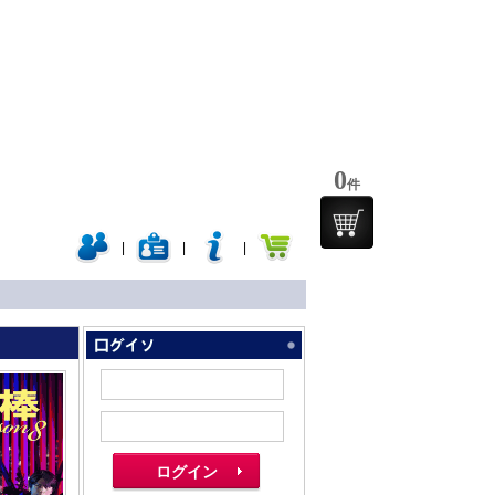
0
件
|
|
|