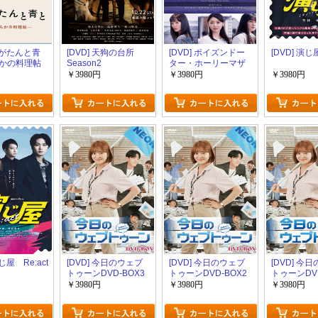
 ながたんと青
[DVD] 天狗の台所
[DVD] ポイズンドー
[DVD] 演じ
かの料理帖
Season2
ター・ホーリーマザ
ー
￥3980円
￥3980円
￥3980円
演じ屋 Re:act
[DVD] 今日のウェブ
[DVD] 今日のウェブ
[DVD] 今
トゥーンDVD-BOX3
トゥーンDVD-BOX2
トゥーンDVD
￥3980円
￥3980円
￥3980円