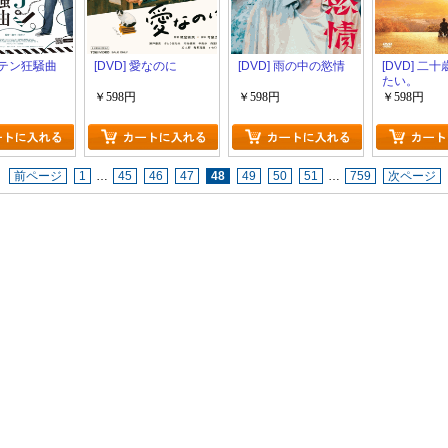
 ペテン狂騒曲
[DVD] 愛なのに
[DVD] 雨の中の慾情
[DVD] 二
たい。
￥598円
￥598円
￥598円
前ページ
1
…
45
46
47
48
49
50
51
…
759
次ページ