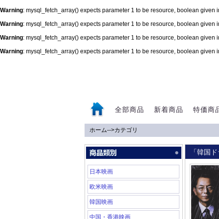
Warning
: mysql_fetch_array() expects parameter 1 to be resource, boolean given 
Warning
: mysql_fetch_array() expects parameter 1 to be resource, boolean given 
Warning
: mysql_fetch_array() expects parameter 1 to be resource, boolean given 
Warning
: mysql_fetch_array() expects parameter 1 to be resource, boolean given 
0
全部商品
新着商品
特価商
ホーム
-->
カテゴリ
「韓国ド
日本映画
欧米映画
韓国映画
中国・香港映画