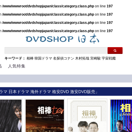
in
/www/wwwroot/dvdshopjapan/class/category.class.php
on line
197
in
/www/wwwroot/dvdshopjapan/class/category.class.php
on line
197
in
/www/wwwroot/dvdshopjapan/class/category.class.php
on line
197
in
/www/wwwroot/dvdshopjapan/class/category.class.php
on line
197
キーワード：
相棒
韓国ドラマ
名探偵コナン
木村拓哉
宮崎駿
宇宙戦艦
品
人気特集
ラマ 日本ドラマ 海外ドラマ 格安DVD 激安DVD販売」