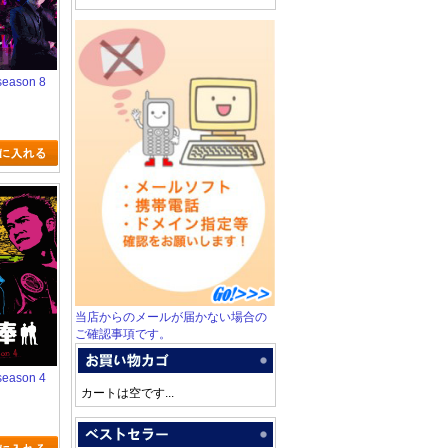
eason 8
当店からのメールが届かない場合の
ご確認事項です。
eason 4
カートは空です...