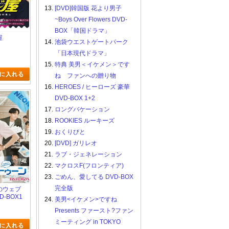
13.
[DVD]韓国版 花より男子
~Boys Over Flowers DVD-
BOX「韓国ドラマ」
屋
14.
池袋ウエストゲートパーク
「日本現代ドラマ」
15.
特典 美男＜イケメン＞です
ね ファンへの贈り物
16.
HEROES / ヒーローズ 豪華
DVD-BOX 1+2
17.
ロングバケーション
18.
ROOKIES ルーキーズ
19.
おくりびと
20.
[DVD] ガリレオ
21.
ラブ・ジェネレーション
22.
マクロスF(フロンティア)
23.
ごめん、愛してる DVD-BOX
完全版
日のウェブ
-BOX1
24.
美男<イケメン>ですね
Presents ファースト?ファン
ミーティング in TOKYO