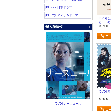
[Blu-ray] 日本ドラマ
[Blu-ray] アメリカドラマ
[DVD]
と－いち
－
￥3980円
[DVD] 
￥3980円
[DVD] ナースコール