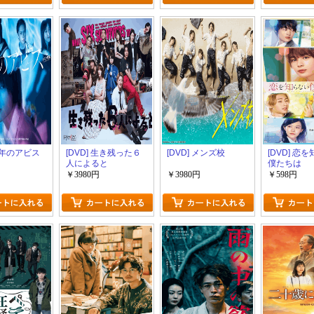
 少年のアビス
[DVD] 生き残った６
[DVD] メンズ校
[DVD] 恋
人によると
僕たちは
￥3980円
￥3980円
￥598円