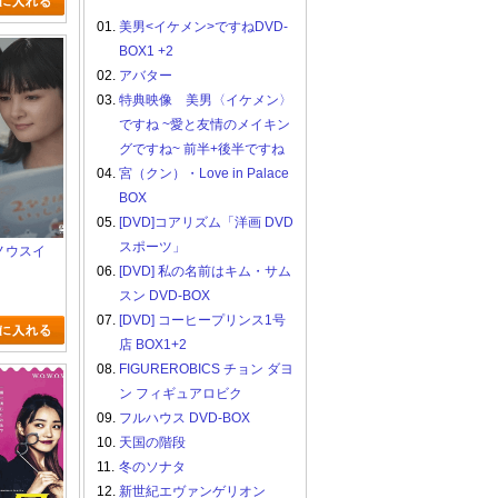
01.
美男<イケメン>ですねDVD-
BOX1 +2
02.
アバター
03.
特典映像 美男〈イケメン〉
ですね ~愛と友情のメイキン
グですね~ 前半+後半ですね
04.
宮（クン）・Love in Palace
BOX
05.
[DVD]コアリズム「洋画 DVD
スポーツ」
ンノウスイ
06.
[DVD] 私の名前はキム・サム
スン DVD-BOX
07.
[DVD] コーヒープリンス1号
店 BOX1+2
08.
FIGUREROBICS チョン ダヨ
ン フィギュアロビク
09.
フルハウス DVD-BOX
10.
天国の階段
11.
冬のソナタ
12.
新世紀エヴァンゲリオン