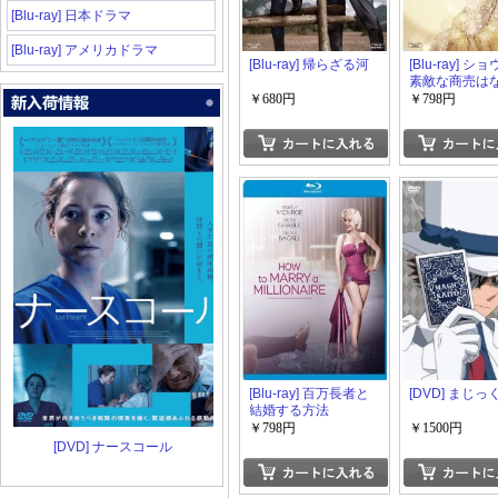
[Blu-ray] 日本ドラマ
[Blu-ray] アメリカドラマ
[Blu-ray] 帰らざる河
[Blu-ray] シ
素敵な商売は
￥680円
￥798円
[Blu-ray] 百万長者と
[DVD] まじ
結婚する方法
￥798円
￥1500円
[DVD] ナースコール