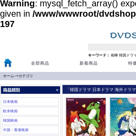
Warning
: mysql_fetch_array() exp
given in
/www/wwwroot/dvdshopja
197
キーワード：
相棒
韓国ドラ
全部商品
新着商品
特
ホーム
-->
カテゴリ
「韓国ドラマ 日本ドラマ 海外ドラマ 
日本映画
欧米映画
韓国映画
中国・香港映画