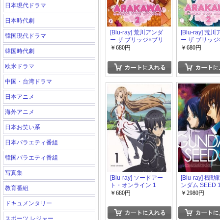
日本現代ドラマ
日本時代劇
[Blu-ray] 荒川アンダ
[Blu-ray] 荒
韓国現代ドラマ
ー ザ ブリッジ×ブリ
ー ザ ブリッジ
ッジ VOL.2
ッジ VOL.1
￥680円
￥680円
韓国時代劇
欧米ドラマ
中国・台湾ドラマ
日本アニメ
海外アニメ
日本お笑い系
日本バラエティ番組
韓国バラエティ番組
写真集
[Blu-ray] ソードアー
[Blu-ray] 機
ト・オンライン 1
ンダム SEED 1
教育番組
￥680円
￥2980円
ドキュメンタリー
スポーツ レジャー