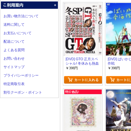
お買い物方法について
送料に関して
お支払いについて
配送について
よくある質問
お問い合わせ
[DVD] GTO 正月スペ
[DVD] ぱい
シャル! 冬休みも熱血
作戦
サイトマップ
授業だ
￥398円
￥398円
プライバシーポリシー
特定商取引表
割引クーポン・ポイント