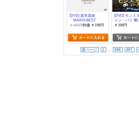
[DVD] 坂本真綾
[DVD] モン
「MAAYA BEST
イン・パリ 響け
CLIPS」
の歌声
￥480円
特価:￥198円
￥398円
前ページ
1
…
496
497