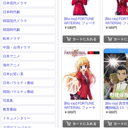
日本現代ドラマ
日本時代劇
[Blu-ray] FORTUNE
[Blu-ray] FO
韓国現代ドラマ
ARTERIAL フォーチ
ARTERIAL 
ュンアテリアル 赤い
ュンアテリアル
￥680円
￥680円
韓国時代劇
約束 vol.5「邦画 DVD
約束 vol.4「邦
アニメ」
アニメ」
欧米ドラマ
中国・台湾ドラマ
日本アニメ
海外アニメ
日本お笑い系
日本バラエティ番組
韓国バラエティ番組
写真集
[Blu-ray] FORTUNE
[Blu-ray] 異
ARTERIAL フォーチ
機師物語 13
教育番組
ュンアテリアル 赤い
DVD アニメ」
￥680円
￥680円
約束「邦画 DVD アニ
ドキュメンタリー
メ」
スポーツ レジャー