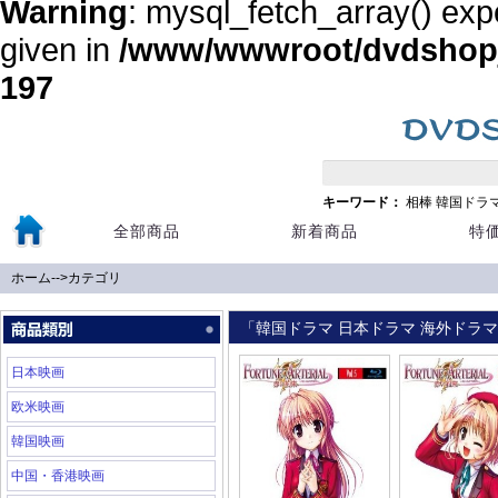
Warning
: mysql_fetch_array() exp
given in
/www/wwwroot/dvdshopja
197
キーワード：
相棒
韓国ドラ
全部商品
新着商品
特
ホーム
-->
カテゴリ
「韓国ドラマ 日本ドラマ 海外ドラマ 
日本映画
欧米映画
韓国映画
中国・香港映画