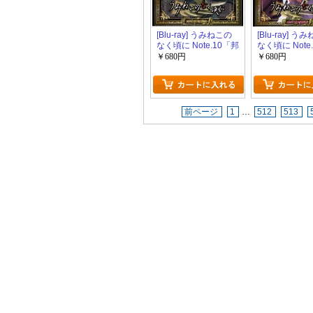
[Blu-ray] うみねこの
[Blu-ray] う
なく頃に Note.10「邦
なく頃に Note
画 DVD アニメ」
画 DVD アニ
￥680円
￥680円
前ページ
1
…
512
513