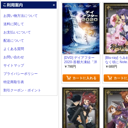
お買い物方法について
送料に関して
お支払いについて
配送について
よくある質問
お問い合わせ
[DVD] デイアフター
[Blu-ray] う
2020-首都大凍結「洋
なく頃に Note
サイトマップ
画 DVD ドラマ」
画 DVD アニ
￥798円
￥680円
プライバシーポリシー
特定商取引表
割引クーポン・ポイント