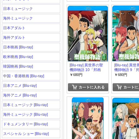
日本ミュージック
海外ミュージック
日本アダルト
海外アダルト
日本映画 [Blu-ray]
欧米映画 [Blu-ray]
[Blu-ray] 異世界の聖
[Blu-ray] 異
韓国映画 [Blu-ray]
機師物語 10「邦画
機師物語 9「
DVD アニメ」
DVD アニメ」
￥680円
￥680円
中国・香港映画 [Blu-ray]
日本アニメ [Blu-ray]
海外アニメ [Blu-ray]
日本ミュージック [Blu-ray]
海外ミュージック [Blu-ray]
ドキュメンタリー [Blu-ray]
スペシャル ショー [Blu-ray]