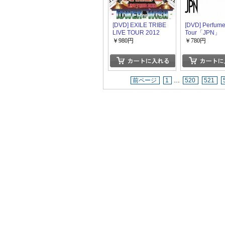
[DVD] EXILE TRIBE
[DVD] Perfume
LIVE TOUR 2012
Tour「JPN」
~TOWER OF WISH~
￥980円
￥780円
前ページ
1
…
520
521