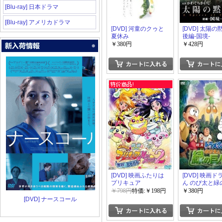
[Blu-ray] 日本ドラマ
[Blu-ray] アメリカドラマ
[DVD] 河童のクゥと
[DVD] 太陽
夏休み
後編-国境-
￥380円
￥428円
[DVD] 映画ふたりは
[DVD] 映画
プリキュア
ん のび太と緑
MaxHeart2 雪空のと
伝
￥798円
特価:￥198円
￥380円
もだち
[DVD] ナースコール