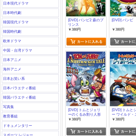
日本現代ドラマ
日本時代劇
[DVD] バンビ2 森のプ
[DVD] バンビ
韓国現代ドラマ
リンス
￥380円
￥380円
韓国時代劇
欧米ドラマ
中国・台湾ドラマ
日本アニメ
海外アニメ
日本お笑い系
日本バラエティ番組
韓国バラエティ番組
写真集
[DVD] トムとジェリ
[DVD] トム
ーのくるみ割り人形
ー ワイルド・
教育番組
ド
￥380円
￥380円
ドキュメンタリー
スポーツ レジャー