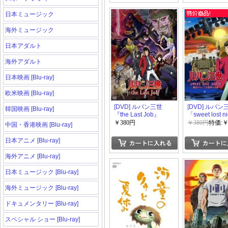
日本ミュージック
海外ミュージック
日本アダルト
海外アダルト
日本映画 [Blu-ray]
欧米映画 [Blu-ray]
[DVD] ルパン三世
[DVD] ルパン
韓国映画 [Blu-ray]
『the Last Job』
「sweet lost n
魔法のランプ
￥380円
￥380円
特価:￥
中国・香港映画 [Blu-ray]
の予感~
日本アニメ [Blu-ray]
海外アニメ [Blu-ray]
日本ミュージック [Blu-ray]
海外ミュージック [Blu-ray]
ドキュメンタリー [Blu-ray]
スペシャル ショー [Blu-ray]