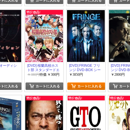
y] オーディシ
[DVD] 桜蘭高校ホス
[DVD] FRINGE フリ
[DVD] FRI
ト部 スタンダードエ
ンジ DVD-BOX シー
ンジ DVD-
ディション「邦画
ズン4
ズン2
￥380円
特価:￥300円
￥3850円
￥2800円
DVD 青春」