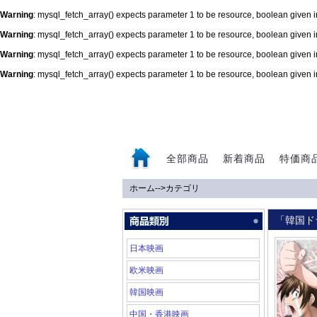
Warning
: mysql_fetch_array() expects parameter 1 to be resource, boolean given 
Warning
: mysql_fetch_array() expects parameter 1 to be resource, boolean given 
Warning
: mysql_fetch_array() expects parameter 1 to be resource, boolean given 
Warning
: mysql_fetch_array() expects parameter 1 to be resource, boolean given 
0
全部商品
新着商品
特価商
ホーム
-->
カテゴリ
「韓国ド
日本映画
欧米映画
韓国映画
中国・香港映画