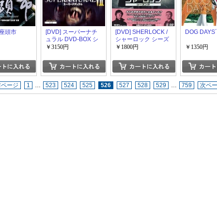
y] 座頭市
[DVD] スーパーナチ
[DVD] SHERLOCK /
DOG DAYS´
ュラル DVD-BOX シ
シャーロック シーズ
ーズン7
ン2
￥3150円
￥1800円
￥1350円
前ページ
1
…
523
524
525
526
527
528
529
…
759
次ペ