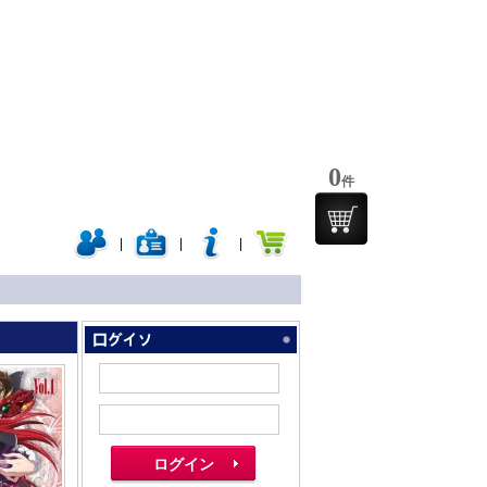
0
件
|
|
|