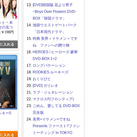
13.
[DVD]韓国版 花より男子
~Boys Over Flowers DVD-
BOX「韓国ドラマ」
ット ~ 本
14.
池袋ウエストゲートパーク
せの见つ
DVD」
「日本現代ドラマ」
:￥198円
15.
特典 美男＜イケメン＞です
ね ファンへの贈り物
16.
HEROES / ヒーローズ 豪華
DVD-BOX 1+2
17.
ロングバケーション
18.
ROOKIES ルーキーズ
19.
おくりびと
20.
[DVD] ガリレオ
21.
ラブ・ジェネレーション
22.
マクロスF(フロンティア)
23.
ごめん、愛してる DVD-BOX
完全版
 ロッキー5
24.
美男<イケメン>ですね
Presents ファースト?ファン
ミーティング in TOKYO