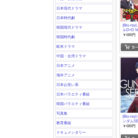
日本現代ドラマ
日本時代劇
[Blu-ra
韓国現代ドラマ
ルD×D Vo
￥680円
韓国時代劇
欧米ドラマ
中国・台湾ドラマ
日本アニメ
海外アニメ
日本お笑い系
日本バラエティ番組
韓国バラエティ番組
写真集
[Blu-ra
ンダムSE
教育番組
￥680円
ドキュメンタリー