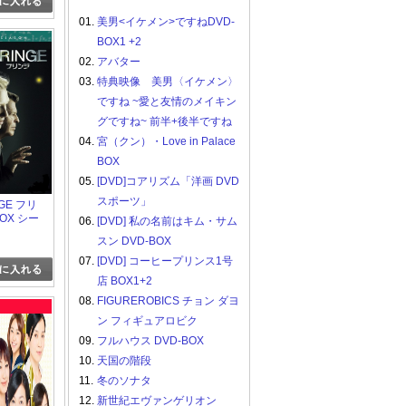
01.
美男<イケメン>ですねDVD-
BOX1 +2
02.
アバター
03.
特典映像 美男〈イケメン〉
ですね ~愛と友情のメイキン
グですね~ 前半+後半ですね
04.
宮（クン）・Love in Palace
BOX
05.
[DVD]コアリズム「洋画 DVD
スポーツ」
NGE フリ
BOX シー
06.
[DVD] 私の名前はキム・サム
スン DVD-BOX
07.
[DVD] コーヒープリンス1号
店 BOX1+2
08.
FIGUREROBICS チョン ダヨ
ン フィギュアロビク
09.
フルハウス DVD-BOX
10.
天国の階段
11.
冬のソナタ
12.
新世紀エヴァンゲリオン