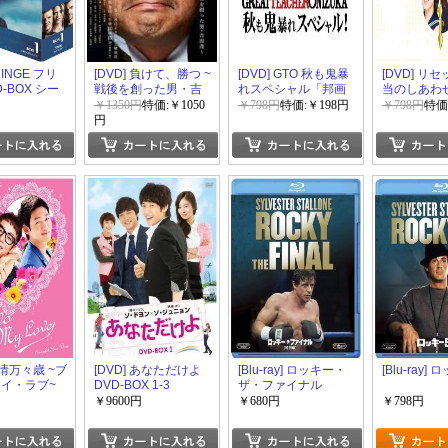
RINGE フリ
[DVD] 負けて、勝つ ~
[DVD] GTO 秋も鬼暴
[DVD] リセ
-BOX シー
戦後を創った男・吉
れスペシャル「邦画
当のしあわ
田茂~
DVD」
け方~「邦画
￥1350円
特価:￥1050
￥798円
特価:￥198円
￥798円
特価
円
愛情万々歳 ~ブ
[DVD] あなただけよ
[Blu-ray] ロッキー・
[Blu-ray]
マイ・ラブ~
DVD-BOX 1-3
ザ・ファイナル
X
￥9600円
￥680円
￥798円