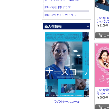
[Blu-ray] 日本ドラマ
[Blu-ray] アメリカドラマ
[DVD] F
ンジ DVD
ズン1
￥3150円
[DVD] 
ラボー!
DVD-BO
￥9000円
[DVD] ナースコール