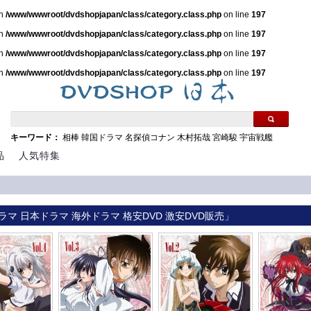
in
/www/wwwroot/dvdshopjapan/class/category.class.php
on line
197
in
/www/wwwroot/dvdshopjapan/class/category.class.php
on line
197
in
/www/wwwroot/dvdshopjapan/class/category.class.php
on line
197
in
/www/wwwroot/dvdshopjapan/class/category.class.php
on line
197
キーワード：
相棒
韓国ドラマ
名探偵コナン
木村拓哉
宮崎駿
宇宙戦艦
品
人気特集
ラマ 日本ドラマ 海外ドラマ 格安DVD 激安DVD販売」