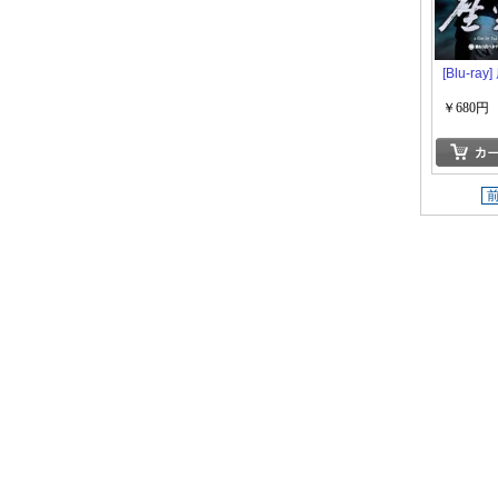
[Blu-ra
￥680円