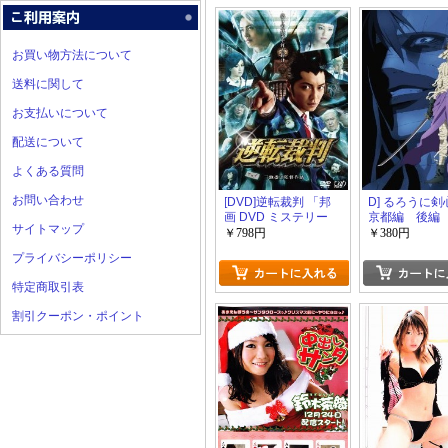
お買い物方法について
送料に関して
お支払いについて
配送について
よくある質問
お問い合わせ
[DVD]逆転裁判 「邦
D] るろうに
画 DVD ミステリー
京都編 後編
サイトマップ
サスペンス」
囀「アニメ映
￥798円
￥380円
気シリーズ」
プライバシーポリシー
特定商取引表
割引クーポン・ポイント