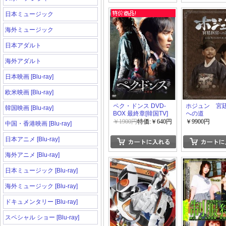
日本ミュージック
海外ミュージック
日本アダルト
海外アダルト
日本映画 [Blu-ray]
欧米映画 [Blu-ray]
ペク・ドンス DVD-
ホジュン 宮
韓国映画 [Blu-ray]
BOX 最終章[韓国TV]
への道
COMPLETE 
￥1900円
特価:￥640円
￥9900円
中国・香港映画 [Blu-ray]
BOX [韓国TV]
日本アニメ [Blu-ray]
海外アニメ [Blu-ray]
日本ミュージック [Blu-ray]
海外ミュージック [Blu-ray]
ドキュメンタリー [Blu-ray]
スペシャル ショー [Blu-ray]