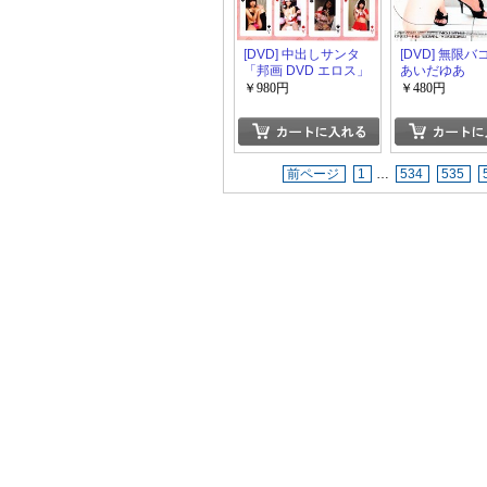
[DVD] 中出しサンタ
[DVD] 無限バ
「邦画 DVD エロス」
あいだゆあ
￥980円
￥480円
前ページ
1
…
534
535