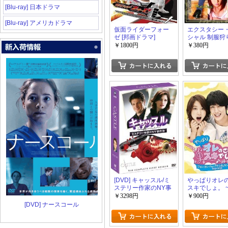
[Blu-ray] 日本ドラマ
[Blu-ray] アメリカドラマ
仮面ライダーフォー
エクスタシー
ゼ [邦画ドラマ]
シャル 制服狩
DVD]
￥1800円
￥380円
[DVD] キャッスル/ミ
やっぱりオレ
ステリー作家のNY事
スキでしょ。 
件簿 DVD-BOX シー
ン・ヨンファ [
￥3298円
￥900円
ズン1
ラマ]
[DVD] ナースコール