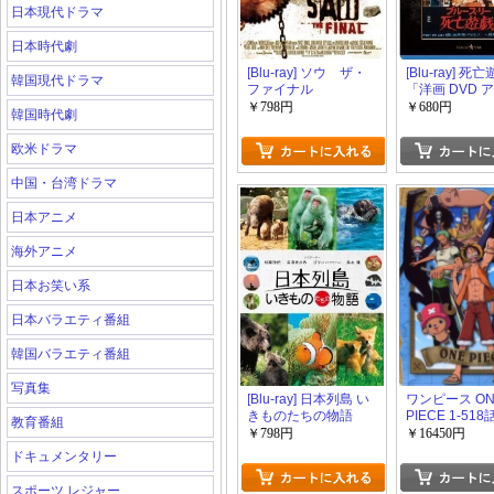
日本現代ドラマ
日本時代劇
[Blu-ray] ソウ ザ・
[Blu-ray] 死
韓国現代ドラマ
ファイナル
「洋画 DVD 
ン」
￥798円
￥680円
韓国時代劇
欧米ドラマ
中国・台湾ドラマ
日本アニメ
海外アニメ
日本お笑い系
日本バラエティ番組
韓国バラエティ番組
写真集
[Blu-ray] 日本列島 い
ワンピース ON
きものたちの物語
PIECE 1-518
教育番組
+OVA[アニメ映
￥798円
￥16450円
ドキュメンタリー
スポーツ レジャー