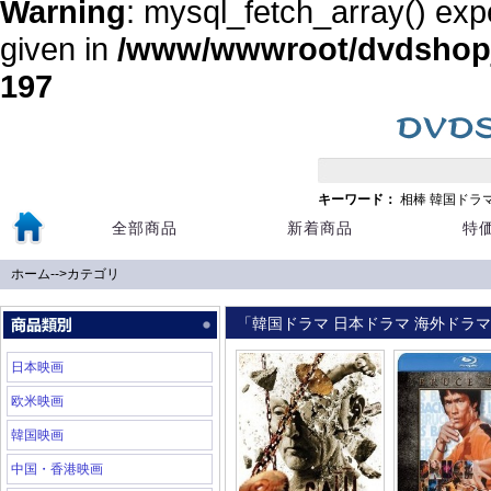
Warning
: mysql_fetch_array() exp
given in
/www/wwwroot/dvdshopja
197
キーワード：
相棒
韓国ドラ
全部商品
新着商品
特
ホーム
-->
カテゴリ
「韓国ドラマ 日本ドラマ 海外ドラマ 
日本映画
欧米映画
韓国映画
中国・香港映画