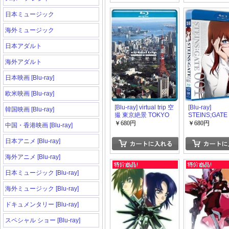
日本ミュージック
海外ミュージック
日本アダルト
海外アダルト
日本映画 [Blu-ray]
欧米映画 [Blu-ray]
[Blu-ray] virtual trip 空
[Blu-ray]
韓国映画 [Blu-ray]
撮 東京絶景 TOKYO
STEINS;GATE 
DAYLIGHT FROM
￥680円
￥680円
中国・香港映画 [Blu-ray]
THE AIR
日本アニメ [Blu-ray]
海外アニメ [Blu-ray]
日本ミュージック [Blu-ray]
海外ミュージック [Blu-ray]
ドキュメンタリー [Blu-ray]
スペシャル ショー [Blu-ray]