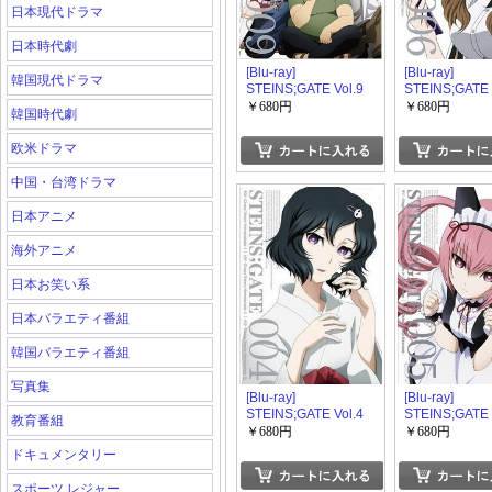
日本現代ドラマ
日本時代劇
[Blu-ray]
[Blu-ray]
韓国現代ドラマ
STEINS;GATE Vol.9
STEINS;GATE 
￥680円
￥680円
韓国時代劇
欧米ドラマ
中国・台湾ドラマ
日本アニメ
海外アニメ
日本お笑い系
日本バラエティ番組
韓国バラエティ番組
写真集
[Blu-ray]
[Blu-ray]
STEINS;GATE Vol.4
STEINS;GATE 
教育番組
￥680円
￥680円
ドキュメンタリー
スポーツ レジャー