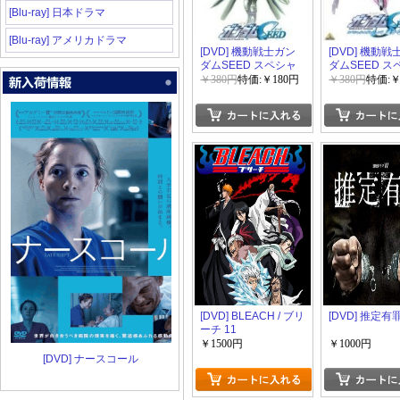
[Blu-ray] 日本ドラマ
[Blu-ray] アメリカドラマ
[DVD] 機動戦士ガン
[DVD] 機動
ダムSEED スペシャ
ダムSEED ス
ルエディション 3 鳴
ルエディション 
￥380円
特価:￥180円
￥380円
特価:￥
動の宇宙
かなる暁
[DVD] BLEACH / ブリ
[DVD] 推定有
ーチ 11
￥1500円
￥1000円
[DVD] ナースコール