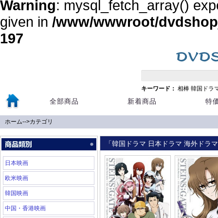
Warning
: mysql_fetch_array() exp
given in
/www/wwwroot/dvdshopja
197
キーワード：
相棒
韓国ドラ
全部商品
新着商品
特
ホーム
-->
カテゴリ
「韓国ドラマ 日本ドラマ 海外ドラマ 
日本映画
欧米映画
韓国映画
中国・香港映画