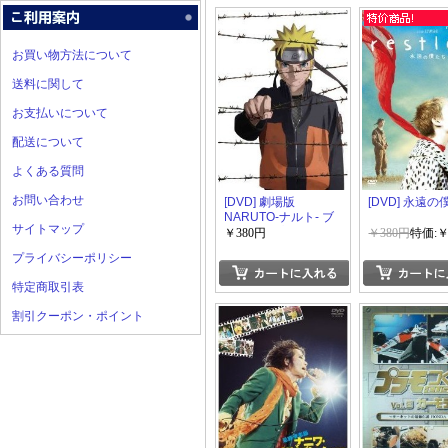
お買い物方法について
送料に関して
お支払いについて
配送について
よくある質問
お問い合わせ
[DVD] 劇場版
[DVD] 永遠
NARUTO-ナルト- ブ
サイトマップ
ラッド・プリズン
￥380円
￥380円
特価:￥
プライバシーポリシー
特定商取引表
割引クーポン・ポイント