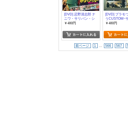
[DVD] 忌野清志郎 ナ
[DVD] プラ
ニワ・サリバン・シ
うCUSTOM~
ョー ~感度サイコ
ットの最強伝
￥480円
￥480円
ー！！！~
HONDA F1の
~Vol.8 カー
前ページ
1
…
566
567