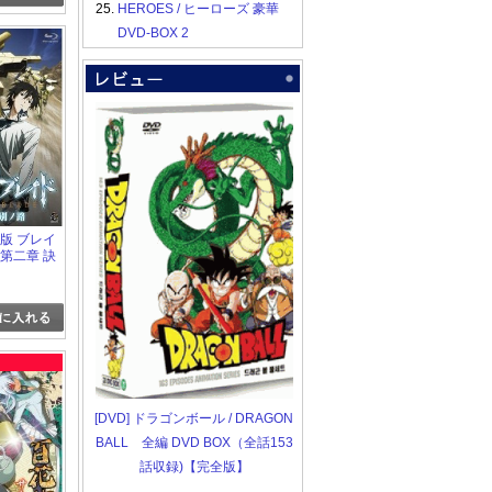
25.
HEROES / ヒーローズ 豪華
DVD-BOX 2
劇場版 ブレイ
 第二章 訣
[DVD] ドラゴンボール / DRAGON
BALL 全編 DVD BOX（全話153
話収録)【完全版】