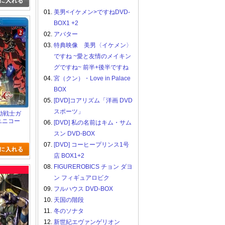
01.
美男<イケメン>ですねDVD-
BOX1 +2
02.
アバター
03.
特典映像 美男〈イケメン〉
ですね ~愛と友情のメイキン
グですね~ 前半+後半ですね
04.
宮（クン）・Love in Palace
BOX
05.
[DVD]コアリズム「洋画 DVD
スポーツ」
 機動戦士ガ
ユニコー
06.
[DVD] 私の名前はキム・サム
スン DVD-BOX
07.
[DVD] コーヒープリンス1号
店 BOX1+2
08.
FIGUREROBICS チョン ダヨ
ン フィギュアロビク
09.
フルハウス DVD-BOX
10.
天国の階段
11.
冬のソナタ
12.
新世紀エヴァンゲリオン