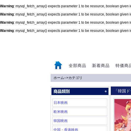
Warning
: mysql_fetch_array() expects parameter 1 to be resource, boolean given 
Warning
: mysql_fetch_array() expects parameter 1 to be resource, boolean given 
Warning
: mysql_fetch_array() expects parameter 1 to be resource, boolean given 
Warning
: mysql_fetch_array() expects parameter 1 to be resource, boolean given 
0
全部商品
新着商品
特価商
ホーム
-->
カテゴリ
「韓国ド
日本映画
欧米映画
韓国映画
中国・香港映画