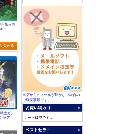
化物語 第三巻
ンキー
当店からのメールが届かない場合の
ご確認事項です。
機動戦士ガン
シャア
カートは空です...