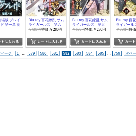
y 劇場版 ブレイ
Blu-ray 百花繚乱 サム
Blu-ray 百花繚乱 サム
Blu-ray 
ド 第一章 覚
ライガールズ 第六
ライガールズ 第五
ライガール
巻
巻
巻
￥680円
特価:￥280円
￥680円
特価:￥280円
￥680円
特価
前ページ
1
…
579
580
581
582
583
584
585
…
759
次ペ