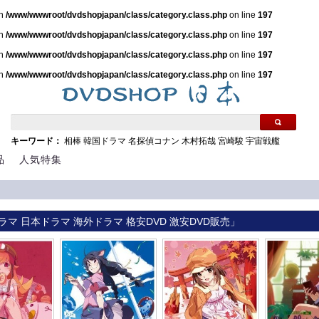
in
/www/wwwroot/dvdshopjapan/class/category.class.php
on line
197
in
/www/wwwroot/dvdshopjapan/class/category.class.php
on line
197
in
/www/wwwroot/dvdshopjapan/class/category.class.php
on line
197
in
/www/wwwroot/dvdshopjapan/class/category.class.php
on line
197
キーワード：
相棒
韓国ドラマ
名探偵コナン
木村拓哉
宮崎駿
宇宙戦艦
品
人気特集
ラマ 日本ドラマ 海外ドラマ 格安DVD 激安DVD販売」