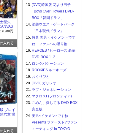
13.
[DVD]韓国版 花より男子
~Boys Over Flowers DVD-
BOX「韓国ドラマ」
聖闘士星矢
14.
池袋ウエストゲートパーク
CANVAS
L.4
「日本現代ドラマ」
:￥280円
15.
特典 美男＜イケメン＞です
ね ファンへの贈り物
16.
HEROES / ヒーローズ 豪華
DVD-BOX 1+2
17.
ロングバケーション
18.
ROOKIES ルーキーズ
19.
おくりびと
20.
[DVD] ガリレオ
21.
ラブ・ジェネレーション
22.
マクロスF(フロンティア)
23.
ごめん、愛してる DVD-BOX
完全版
劇場版 ブレイ
 第六章 慟
24.
美男<イケメン>ですね
Presents ファースト?ファン
ミーティング in TOKYO