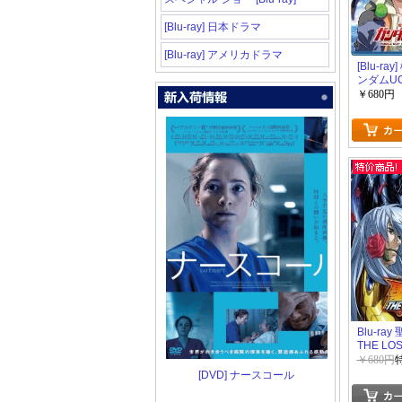
[Blu-ray] 日本ドラマ
[Blu-ray] アメリカドラマ
[Blu-ra
ンダムU
ン) 1
￥680円
Blu-ra
THE LO
冥王神話 
￥680円
[DVD] ナースコール