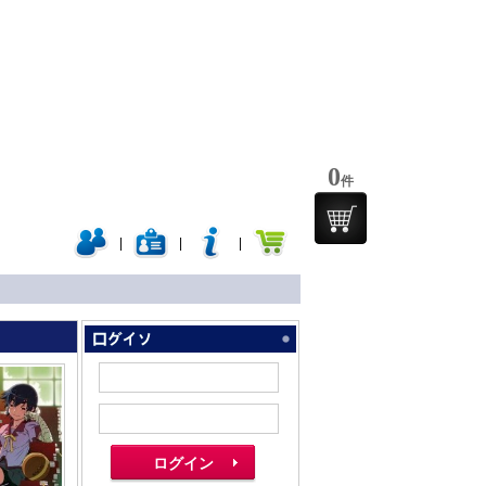
0
件
|
|
|