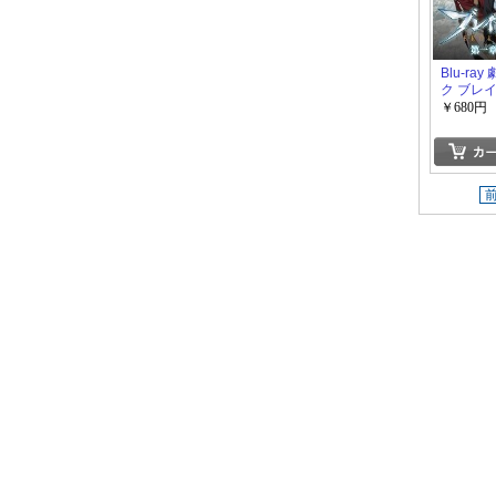
Blu-ra
ク ブレイ
醒ノ刻
￥680円