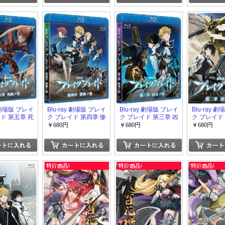
y 劇場版 ブレイ
Blu-ray 劇場版 ブレイ
Blu-ray 劇場版 ブレイ
Blu-ray 
ド 第五章 死
ク ブレイド 第四章 惨
ク ブレイド 第三章 凶
ク ブレイド
禍ノ地
刃ノ痕
別ノ路
￥680円
￥680円
￥680円