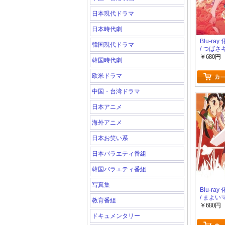
日本現代ドラマ
日本時代劇
Blu-ra
韓国現代ドラマ
/ つばさ
￥680円
韓国時代劇
欧米ドラマ
中国・台湾ドラマ
日本アニメ
海外アニメ
日本お笑い系
日本バラエティ番組
韓国バラエティ番組
写真集
Blu-ra
/ まよい
教育番組
￥680円
ドキュメンタリー