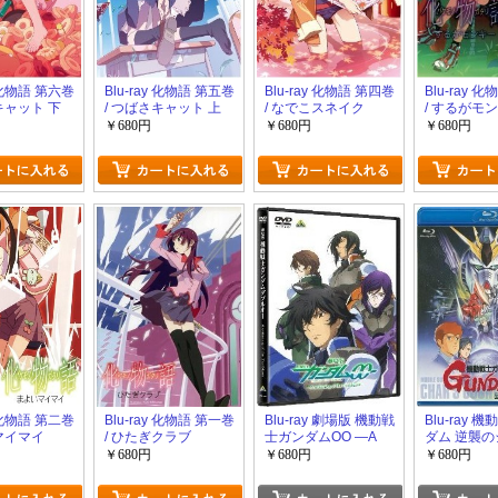
y 化物語 第六巻
Blu-ray 化物語 第五巻
Blu-ray 化物語 第四巻
Blu-ray 
キャット 下
/ つばさキャット 上
/ なでこスネイク
/ するがモ
￥680円
￥680円
￥680円
y 化物語 第二巻
Blu-ray 化物語 第一巻
Blu-ray 劇場版 機動戦
Blu-ray 
マイマイ
/ ひたぎクラブ
士ガンダムOO ―A
ダム 逆襲の
wakening of the
￥680円
￥680円
￥680円
Trailblazer―