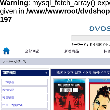
Warning
: mysql_fetch_array() exp
given in
/www/wwwroot/dvdshopja
197
キーワード：
相棒
韓国ドラ
全部商品
新着商品
特
ホーム
-->
カテゴリ
「韓国ドラマ 日本ドラマ 海外ドラマ 
日本映画
欧米映画
韓国映画
中国・香港映画