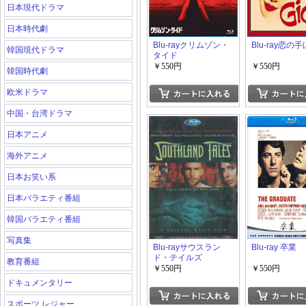
日本現代ドラマ
日本時代劇
Blu-rayクリムゾン・
Blu-ray恋の
韓国現代ドラマ
タイド
￥550円
￥550円
韓国時代劇
欧米ドラマ
中国・台湾ドラマ
日本アニメ
海外アニメ
日本お笑い系
日本バラエティ番組
韓国バラエティ番組
写真集
Blu-rayサウスラン
Blu-ray 卒業
ド・テイルズ
教育番組
￥550円
￥550円
ドキュメンタリー
スポーツ レジャー