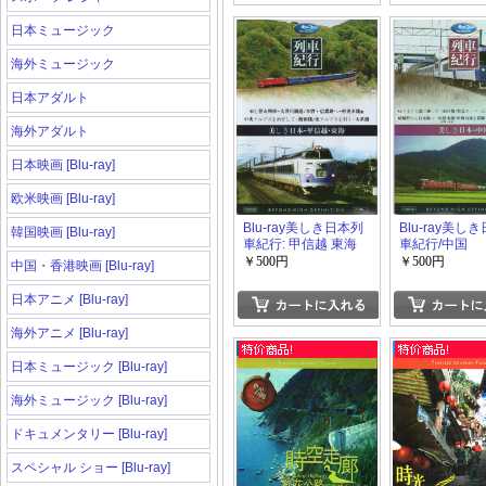
日本ミュージック
海外ミュージック
日本アダルト
海外アダルト
日本映画 [Blu-ray]
欧米映画 [Blu-ray]
Blu-ray美しき日本列
Blu-ray美し
韓国映画 [Blu-ray]
車紀行: 甲信越 東海
車紀行/中国
￥500円
￥500円
中国・香港映画 [Blu-ray]
日本アニメ [Blu-ray]
海外アニメ [Blu-ray]
日本ミュージック [Blu-ray]
海外ミュージック [Blu-ray]
ドキュメンタリー [Blu-ray]
スペシャル ショー [Blu-ray]