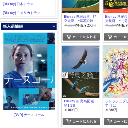
[Blu-ray] 日本ドラマ
[Blu-ray] アメリカドラマ
Blu-ray 世紀台湾 時
Blu-ray 世
空走廊 ~蘇花公路-
光長廊 ~九分
飛懸於西太平洋~
￥550円
特価:￥200円
￥550円
特価:￥
Blu-ray 新 野鳥図鑑
フレッシュプ
第1,2集
ア!【1】
￥1000円
￥380円
[DVD] ナースコール