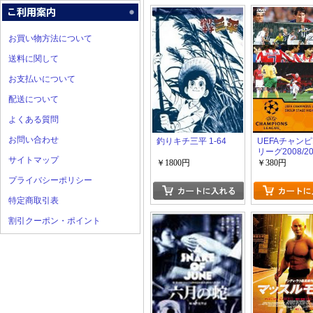
お買い物方法について
送料に関して
お支払いについて
配送について
よくある質問
お問い合わせ
釣りキチ三平 1-64
UEFAチャン
リーグ2008/20
サイトマップ
ループステー
￥1800円
￥380円
ライト
プライバシーポリシー
特定商取引表
割引クーポン・ポイント