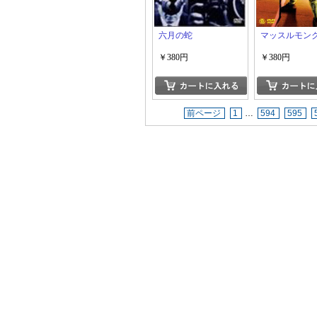
六月の蛇
マッスルモン
￥380円
￥380円
前ページ
1
…
594
595