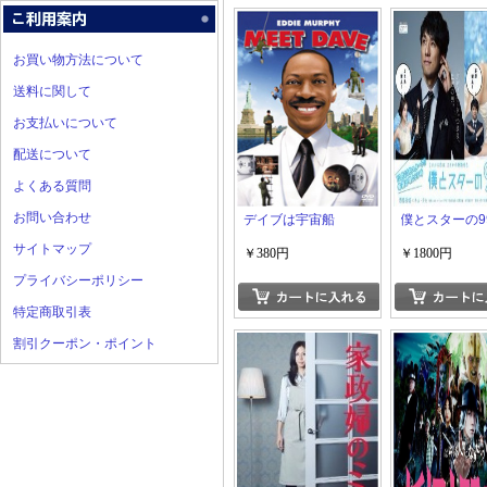
お買い物方法について
送料に関して
お支払いについて
配送について
よくある質問
お問い合わせ
デイブは宇宙船
僕とスターの9
サイトマップ
￥380円
￥1800円
プライバシーポリシー
特定商取引表
割引クーポン・ポイント