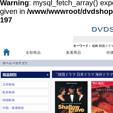
Warning
: mysql_fetch_array() exp
given in
/www/wwwroot/dvdshopja
197
キーワード：
相棒
韓国ドラ
全部商品
新着商品
特
ホーム
-->
カテゴリ
「韓国ドラマ 日本ドラマ 海外ドラマ 
日本映画
欧米映画
韓国映画
中国・香港映画