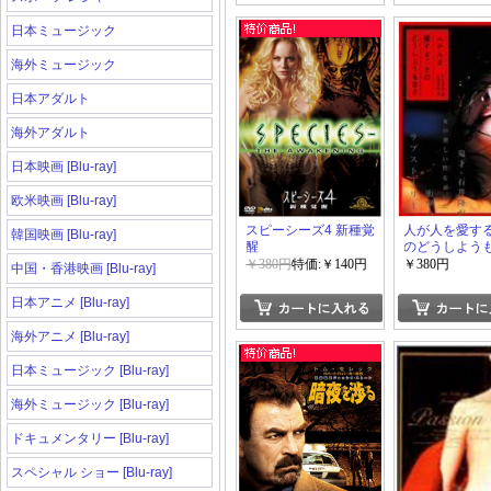
日本ミュージック
海外ミュージック
日本アダルト
海外アダルト
日本映画 [Blu-ray]
欧米映画 [Blu-ray]
スピーシーズ4 新種覚
人が人を愛す
韓国映画 [Blu-ray]
醒
のどうしよう
￥380円
特価:￥140円
￥380円
中国・香港映画 [Blu-ray]
日本アニメ [Blu-ray]
海外アニメ [Blu-ray]
日本ミュージック [Blu-ray]
海外ミュージック [Blu-ray]
ドキュメンタリー [Blu-ray]
スペシャル ショー [Blu-ray]