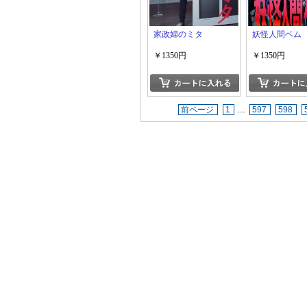
家政婦のミタ
妖怪人間ベム
￥1350円
￥1350円
前ページ
1
…
597
598