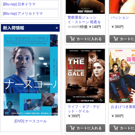
[Blu-ray] 日本ドラマ
[Blu-ray] アメリカドラマ
警察署長ジェッシ
パッション
イ・ストーン 暗夜を
渉る
￥380円
特価:￥140円
￥380円
ライフ・オブ・デビ
おまけつき新
ッド・ゲイル
￥380円
￥380円
[DVD] ナースコール