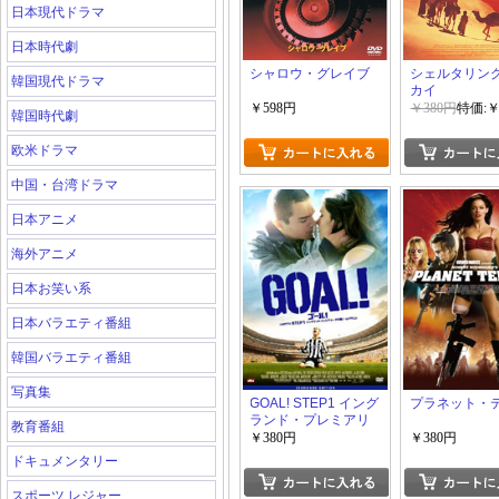
日本現代ドラマ
日本時代劇
シャロウ・グレイブ
シェルタリン
韓国現代ドラマ
カイ
￥598円
￥380円
特価:￥
韓国時代劇
欧米ドラマ
中国・台湾ドラマ
日本アニメ
海外アニメ
日本お笑い系
日本バラエティ番組
韓国バラエティ番組
写真集
GOAL! STEP1 イング
プラネット・
ランド・プレミアリ
教育番組
ーグの誓い スタンダ
￥380円
￥380円
ード・エディション
ドキュメンタリー
スポーツ レジャー