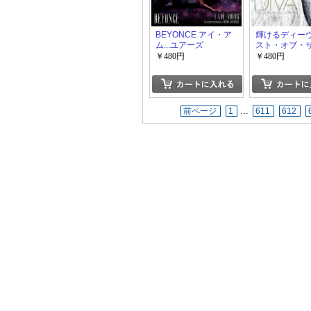
BEYONCE アイ・ア
輝けるディーヴ
ム...ユアーズ
スト・オブ・
ブライトマン~
￥480円
￥480円
前ページ
1
…
611
612