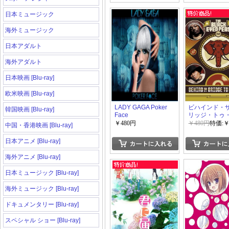
日本ミュージック
海外ミュージック
日本アダルト
海外アダルト
日本映画 [Blu-ray]
欧米映画 [Blu-ray]
LADY GAGA Poker
ビハインド・
韓国映画 [Blu-ray]
Face
リッジ・トゥ
ファンク
￥480円
￥480円
特価:￥
中国・香港映画 [Blu-ray]
日本アニメ [Blu-ray]
海外アニメ [Blu-ray]
日本ミュージック [Blu-ray]
海外ミュージック [Blu-ray]
ドキュメンタリー [Blu-ray]
スペシャル ショー [Blu-ray]