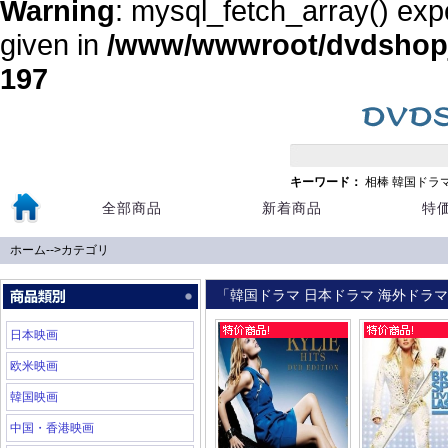
Warning
: mysql_fetch_array() exp
given in
/www/wwwroot/dvdshopja
197
キーワード：
相棒
韓国ドラ
全部商品
新着商品
特
ホーム
-->
カテゴリ
「韓国ドラマ 日本ドラマ 海外ドラマ 
日本映画
欧米映画
韓国映画
中国・香港映画