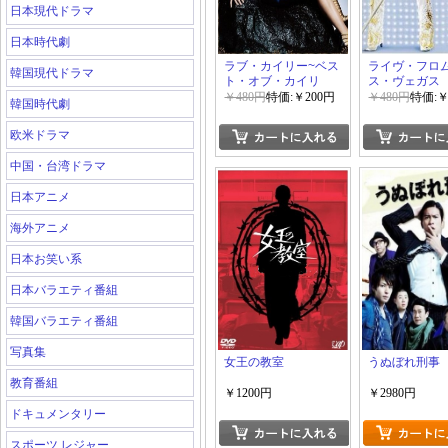
日本現代ドラマ
日本時代劇
ラブ・カイリー~ベス
ライヴ・フロ
韓国現代ドラマ
ト・オブ・カイリ
ス・ヴェガス
ー・ミノーグ
￥480円
特価:￥200円
￥480円
特価:￥
韓国時代劇
欧米ドラマ
中国・台湾ドラマ
日本アニメ
海外アニメ
日本お笑い系
日本バラエティ番組
韓国バラエティ番組
写真集
女王の教室
うぬぼれ刑事
教育番組
￥1200円
￥2980円
ドキュメンタリー
スポーツ レジャー