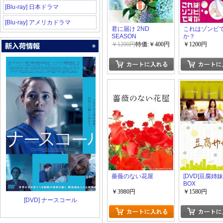
[Blu-ray] 日本ドラマ
[Blu-ray] アメリカドラマ
君に届け 2ND
これはゾンビ
SEASON
か？
￥1200円
特価:￥400円
￥1200円
薔薇のない花屋
[DVD]豆腐姉妹
BOX
￥3980円
￥1580円
[DVD] ナースコール